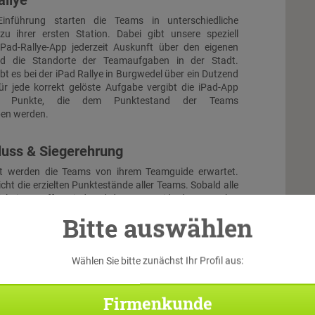
allye
inführung starten die Teams in unterschiedliche
zu ihrer ersten Station. Dabei gibt unsere speziell
iPad-Rallye-App jederzeit Auskunft über den eigenen
nd die Standorte der Teamaufgaben in der Stadt.
bt es bei der iPad Rallye in Burgwedel über ein Dutzend
ür jede korrekt gelöste Aufgabe vergibt die iPad-App
ch Punkte, die dem Punktestand der Teams
ben werden.
luss & Siegerehrung
t werden die Teams von ihrem Teamguide erwartet.
icht die erzielten Punktestände aller Teams. Sobald alle
el eingetroffen sind und der Teamguide deren Punkte
, findet die Siegerehrung statt. Zur Belohnung erhält
Bitte auswählen
hmer eine Urkunde. Darüber hinausgehende Siegerpreise
nal gebucht oder selbst bereitgestellt werden.
Wählen Sie bitte zunächst Ihr Profil aus:
Firmenkunde
Di