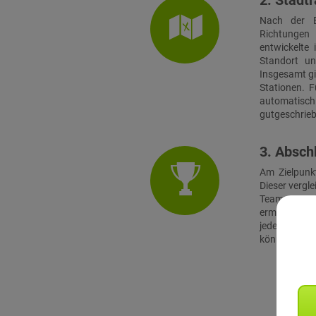
2. Stadtr
Nach der E
Richtungen 
entwickelte 
Standort u
Insgesamt gi
Stationen. F
automatis
gutgeschrie
3. Absch
Am Zielpunk
Dieser vergle
Teams am Zi
ermittet hat
jeder Teilne
können optio