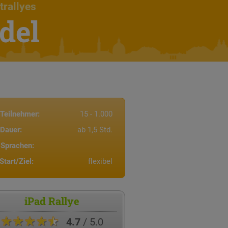
trallyes
del
Teilnehmer:
15 - 1.000
Dauer:
ab 1,5 Std.
Sprachen:
Start/Ziel:
flexibel
iPad Rallye
★★★★★
4.7
/ 5.0