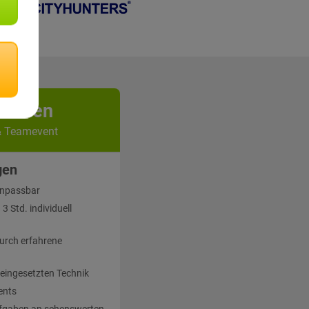
kunden
& Teamevent
gen
 anpassbar
 Std. individuell
urch erfahrene
 eingesetzten Technik
ents
fgaben an sehenswerten