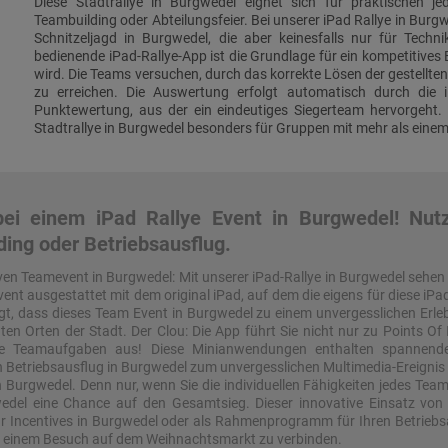
Diese Stadtrallye in Burgwedel eignet sich für praktischen je
Teambuilding oder Abteilungsfeier. Bei unserer iPad Rallye in Burg
Schnitzeljagd in Burgwedel, die aber keinesfalls nur für Technik
bedienende iPad-Rallye-App ist die Grundlage für ein kompetitives 
wird. Die Teams versuchen, durch das korrekte Lösen der gestellte
zu erreichen. Die Auswertung erfolgt automatisch durch die 
Punktewertung, aus der ein eindeutiges Siegerteam hervorgeht. 
Stadtrallye in Burgwedel besonders für Gruppen mit mehr als eine
ei einem iPad Rallye Event in Burgwedel! Nutze
ding oder Betriebsausflug.
ven Teamevent in Burgwedel: Mit unserer iPad-Rallye in Burgwedel sehe
t ausgestattet mit dem original iPad, auf dem die eigens für diese iPad
, dass dieses Team Event in Burgwedel zu einem unvergesslichen Erleb
 Orten der Stadt. Der Clou: Die App führt Sie nicht nur zu Points Of Int
mte Teamaufgaben aus! Diese Minianwendungen enthalten spannend
en Betriebsausflug in Burgwedel zum unvergesslichen Multimedia-Ereign
n Burgwedel. Denn nur, wenn Sie die individuellen Fähigkeiten jedes Team
wedel eine Chance auf den Gesamtsieg. Dieser innovative Einsatz von
ür Incentives in Burgwedel oder als Rahmenprogramm für Ihren Betriebsa
it einem Besuch auf dem Weihnachtsmarkt zu verbinden.