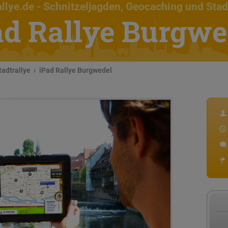
llye.de
- Schnitzeljagden, Geocaching und Stad
ad Rallye Burgwe
tadtrallye
iPad Rallye Burgwedel