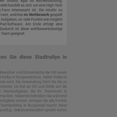
den Anlass, egal ob Betriebsausflug,
wedel handelt es sich um eine High-Tech
-Fans interessant ist. Die intuitiv zu
Event, welches
im Wettbewerb
gespielt
n Aufgaben, so viele Punkte wie möglich
iPad-Software. Am Ende erfolgt eine
Dadurch ist diese wettbewerbslastige
m Team geeignet.
n Sie diese Stadtrallye in
n Besucher und Einheimische die mit neuen
-Rallye in Burgwedel bzw. Tablet Rallye in
nis wird. Die Anwendung führt Sie Sie zu
erest, sie löst an Ort und Stelle auf die
e Teamaufgaben, die Ihr Teamevent in
is machen. Nebenbei betreiben Sie während
mitglieds nutzen, erringen Sie alle Punkte
 Teambuilding in Burgwedel macht diese
usflug. Selbstverständlich spricht nichts