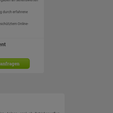
g durch erfahrene
eschütztem Online-
ent
 anfragen