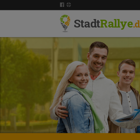
Stadt
Rallye
.