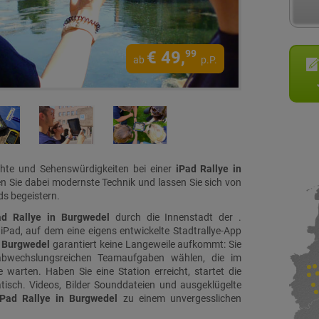
€
49,
99
ab
p.P.
chte und Sehenswürdigkeiten bei einer
iPad Rallye in
n Sie dabei modernste Technik und lassen Sie sich von
s begeistern.
ad Rallye in Burgwedel
durch die Innenstadt der .
 iPad, auf dem eine eigens entwickelte Stadtrallye-App
n Burgwedel
garantiert keine Langeweile aufkommt: Sie
abwechslungsreichen Teamaufgaben wählen, die im
 warten. Haben Sie eine Station erreicht, startet die
isch. Videos, Bilder Sounddateien und ausgeklügelte
iPad Rallye in Burgwedel
zu einem unvergesslichen