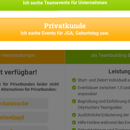
Ich suche
Teamevents für Unternehmen
Privatkunde
Ich suche
Events für JGA, Geburtstag usw.
vatkunden
Firmen
e Veranstaltungen
als Teambuilding 
t verfügbar!
Leistun
Start- und Zielort individuell
t für Privatkunden leider nicht
Eventdauer zwischen 1,5 und 3
 Alternativen für Privatkunden:
anpassbar
Begrüßung und Einführung d
chatzsuche
CityHunters Teamguides
Ausführliche Erläuterung der
nitzeljagd
Hilfe-Hotline während des Ev
Rätselstationen und Teamau