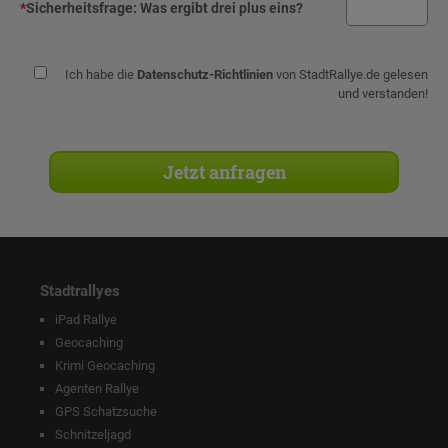
*
Sicherheitsfrage:
Was ergibt drei plus eins?
Ich habe die
Datenschutz-Richtlinien
von StadtRallye.de gelesen
und verstanden!
Stadtrallyes
iPad Rallye
Geocaching
Krimi Geocaching
Agenten Rallye
GPS Schatzsuche
Schnitzeljagd