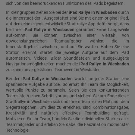
sich von den beeindruckenden Funktionen des iPads begeistern.
In Kleingruppen ziehen Sie bei der
iPad Rallye in Wiesbaden
durch
die Innenstadt der . Ausgestattet sind Sie mit einem original iPad,
auf dem eine eigens entwickelte Stadtrallye-App dafür sorgt, dass
bei Ihrer
iPad Rallye in Wiesbaden
garantiert keine Langeweile
aufkommt: Sie können zwischen einer Vielzahl von
abwechslungsreichen Teamaufgaben wählen, die im
Innenstadtgebiet zwischen , und auf Sie warten. Haben Sie eine
Station erreicht, startet die jeweilige Aufgabe auf dem iPad
automatisch. Videos, Bilder Sounddateien und ausgeklügelte
Navigationsmöglichkeiten machen die
iPad Rallye in Wiesbaden
zu einem unvergesslichen Teamevent in Wiesbaden.
Bei der
iPad Rallye in Wiesbaden
wartet an jeder Station eine
spannende Aufgabe auf Sie. So erhät Ihr Team die Möglichkeit,
wertvolle Punkte zu sammeln. Seien Sie den konkurrierenden
Teams stets einen Schritt voraus und sichern Sie am Ende dieser
Stadtrallye in Wiesbaden sich und Ihrem Team einen Platz auf dem
Siegertreppchen. Um dies zu erreichen, sind Kombinationsgabe,
Kreativität und natürlich effektives Teambuilding gefragt.
Motivieren Sie Ihr Team, bündeln Sie die individuellen Stärken aller
Teammitglieder und erleben Sie dabei die Faszination modernster
Technologie!