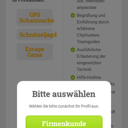
für Privatkunden:
Std. individuell
anpassbar
GPS
Begrüßung und
Schatzsuche
Einführung durch
erfahrene
Schnitzeljagd
CityHunters
Teamguides
Escape
Ausführliche
Game
Erläuterung der
eingesetzten
Technik
Hilfe-Hotline
während des Events
Bitte auswählen
Rätselstationen und
Teamaufgaben an
sehenswerten
Wählen Sie bitte zunächst Ihr Profil aus:
Punkten in der Stadt
Auswertung und
Firmenkunde
Siegerehrung durch