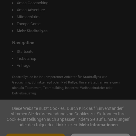
Xmas Geocaching
Xmas Adventure
Mitmachkrimi
Escape Game
Mehr Stadtrallyes
Navigation
Startseite
Ticketshop
Anfrage
Stadtrallye.de ist Ihr kompetenter Anbieter für Stadtrallyes wie
Geocaching, Schnitzeljagd oder iPad Rallye. Unsere Stadtrallyes eignen
sich als Teamevent, Teambuilding, Incentive, Weihnachtsfeier oder
Betriebsausflug.
Diese Website nutzt Cookies. Durch Klick auf 'Einverstanden'
stimmen Sie der Verwendung von Cookies zu. Sie können Ihre
Cookie-Einstellungen auch anpassen, indem Sie auf 'Einstellungen'
oder den folgenden Link klicken.
Mehr Informationen