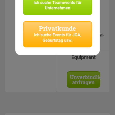
Ich suche
Teamevents für
erfahrene
Unternehmen
CityHunters
Teamguides
Teamleistungen &
Privatkunde
Fotos in
Ich suche
Events für JGA,
geschütztem Online-
Geburtstag usw.
Bereich einsehbar
Equipment
Unverbindlich
anfragen