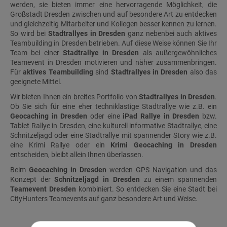
werden, sie bieten immer eine hervorragende Möglichkeit, die
Großstadt Dresden zwischen und auf besondere Art zu entdecken
und gleichzeitig Mitarbeiter und Kollegen besser kennen zu lernen.
So wird bei
Stadtrallyes in Dresden
ganz nebenbei auch aktives
Teambuilding in Dresden
betrieben. Auf diese Weise können Sie Ihr
Team bei einer
Stadtrallye in Dresden
als außergewöhnliches
Teamevent in Dresden motivieren und näher zusammenbringen.
Für
aktives Teambuilding
sind
Stadtrallyes in Dresden
also das
geeignete Mittel.
Wir bieten Ihnen ein breites Portfolio von
Stadtrallyes in Dresden
.
Ob Sie sich für eine eher techniklastige Stadtrallye wie z.B. ein
Geocaching in Dresden
oder eine
iPad Rallye in Dresden
bzw.
Tablet Rallye in Dresden, eine kulturell informative Stadtrallye, eine
Schnitzeljagd oder eine Stadtrallye mit spannender Story wie z.B.
eine Krimi Rallye oder ein
Krimi Geocaching in Dresden
entscheiden, bleibt allein Ihnen überlassen.
Beim
Geocaching in Dresden
werden GPS Navigation und das
Konzept der
Schnitzeljagd in Dresden
zu einem spannenden
Teamevent Dresden
kombiniert. So entdecken Sie eine Stadt bei
CityHunters Teamevents
auf ganz besondere Art und Weise.