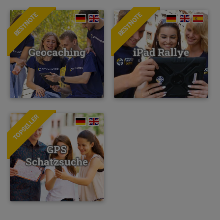
BESTNOTE
BESTNOTE
Geocaching
iPad Rallye
TOPSELLER
GPS
Schatzsuche