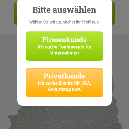
Bitte auswählen
Angebot anfordern
Jetzt unverbindlich anfragen!
Wählen Sie bitte zunächst Ihr Profil aus:
Firmenkunde
Ich suche
Teamevents für
Unternehmen
Privatkunde
Ich suche
Events für JGA,
Geburtstag usw.