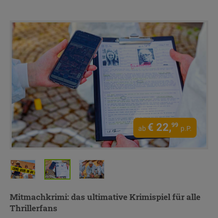
€
22,
99
ab
p.P.
Mitmachkrimi
: das ultimative Krimispiel für alle
Thrillerfans