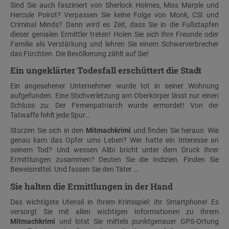
Sind Sie auch fasziniert von Sherlock Holmes, Miss Marple und
Hercule Poirot? Verpassen Sie keine Folge von Monk, CSI und
Criminal Minds? Dann wird es Zeit, dass Sie in die Fußstapfen
dieser genialen Ermittler treten! Holen Sie sich Ihre Freunde oder
Familie als Verstärkung und lehren Sie einem Schwerverbrecher
das Fürchten. Die Bevölkerung zählt auf Sie!
Ein ungeklärter Todesfall erschüttert die Stadt
Ein angesehener Unternehmer wurde tot in seiner Wohnung
aufgefunden. Eine Stichverletzung am Oberkörper lässt nur einen
Schluss zu: Der Firmenpatriarch wurde ermordet! Von der
Tatwaffe fehlt jede Spur…
Stürzen Sie sich in den
Mitmachkrimi
und finden Sie heraus: Wie
genau kam das Opfer ums Leben? Wer hatte ein Interesse an
seinem Tod? Und wessen Alibi bricht unter dem Druck Ihrer
Ermittlungen zusammen? Deuten Sie die Indizien. Finden Sie
Beweismittel. Und fassen Sie den Täter …
Sie halten die Ermittlungen in der Hand
Das wichtigste Utensil in Ihrem Krimispiel: Ihr Smartphone! Es
versorgt Sie mit allen wichtigen Informationen zu Ihrem
Mitmachkrimi
und lotst Sie mittels punktgenauer GPS-Ortung