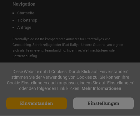
Navigation
Startseite
Ticketshop
Anfrage
Stadtrallye.de ist Ihr kompetenter Anbieter für Stadtrallyes wie
Geocaching, Schnitzeljagd oder iPad Rallye. Unsere Stadtrallyes eignen
sich als Teamevent, Teambuilding, Incentive, Weihnachtsfeier oder
Betriebsausflug.
Diese Website nutzt Cookies. Durch Klick auf 'Einverstanden'
stimmen Sie der Verwendung von Cookies zu. Sie können Ihre
Cookie-Einstellungen auch anpassen, indem Sie auf 'Einstellungen'
oder den folgenden Link klicken.
Mehr Informationen
Einverstanden
Einstellungen
Anfrage
Made with ♥ in Nürnberg