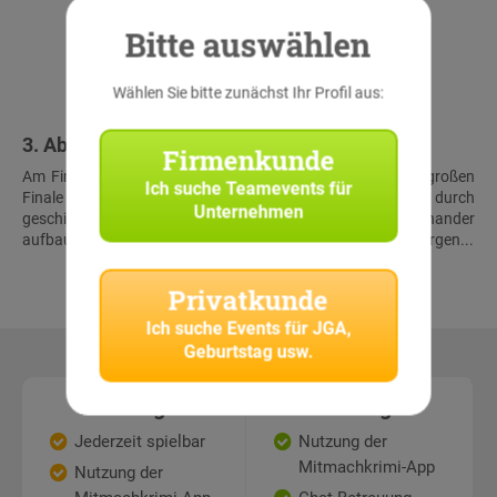
Bitte auswählen
Wählen Sie bitte zunächst Ihr Profil aus:
3. Abschluss & Schatzfund
Firmenkunde
Am Finalort treffen alle Teams wieder aufeinander. Beim großen
Ich suche
Teamevents für
Finale müssen die Teilnehmer noch einmal alles geben, um durch
Unternehmen
geschickte Kombination der Lösungen der aufeinander
aufbauenden Rätsel gemeinsam den virtuellen Schatz zu bergen...
Privatkunde
Ich suche
Events für JGA,
Geburtstag usw.
Leistungen
Leistungen
Jederzeit spielbar
Nutzung der
Mitmachkrimi-App
Nutzung der