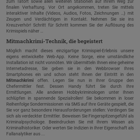
zum Tatort sowie allen weiteren Stationen auf Ihrem Weg zur
finalen Verhaftung. Vor Ort angekommen, treten Sie mittels
interaktiver Inhalte (Videos, Audios, Fotos, Zeichnungen …) mit
Zeugen und Verdächtigen in Kontakt. Nehmen Sie sie ins
Kreuzverhör! Schritt für Schritt kommen Sie der Auflösung des
Krimispiels näher …
Mitmachkrimi
-Technik, die begeistert
Möglich macht dieses einzigartige Krimispiel-Erlebnis unsere
eigens entwickelte Web-App. Keine Sorge, eine umständliche
Installation ist nicht vonnöten. Wir übermitteln Ihnen eine geheime
Internetadresse, Sie geben sie in den Webbrowser Ihres
Smartphones ein und schon steht Ihnen der Eintritt in den
Mitmachkrimi
offen. Legen Sie nun in Ihrer Gruppe den
Chefermittler fest. Dessen Handy führt Sie durch Ihre
Ermittlungen. Alle anderen Hobbykriminologen unter Ihnen
schlüpfen in spannende Spezialrollen! Sie bekommen in loser
Reihenfolge Sondermissionen via SMS auf Ihre Geräte gespielt, die
Sie vor ganz besondere Herausforderungen stellen: Verdingen Sie
sich als verdeckter Ermittler. Beweisen Sie Fingerspitzengefühl als
Kriminalpsychologe. Beeindrucken Sie mit Ihrem Wissen als
Kriminalhistoriker. Oder werten Sie Indizien in Ihrer Eigenschaft als
Fallanalytiker aus ...