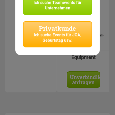
Ich suche
Teamevents für
erfahrene
Unternehmen
CityHunters
Teamguides
Teamleistungen &
Privatkunde
Fotos in
Ich suche
Events für JGA,
geschütztem Online-
Geburtstag usw.
Bereich einsehbar
Equipment
Unverbindlich
anfragen