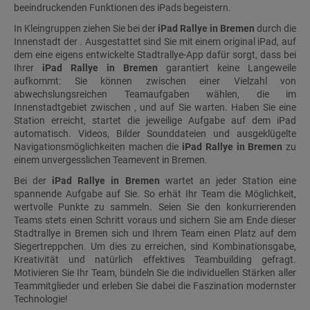
beeindruckenden Funktionen des iPads begeistern.
In Kleingruppen ziehen Sie bei der
iPad Rallye in Bremen
durch die
Innenstadt der . Ausgestattet sind Sie mit einem original iPad, auf
dem eine eigens entwickelte Stadtrallye-App dafür sorgt, dass bei
Ihrer
iPad Rallye in Bremen
garantiert keine Langeweile
aufkommt: Sie können zwischen einer Vielzahl von
abwechslungsreichen Teamaufgaben wählen, die im
Innenstadtgebiet zwischen , und auf Sie warten. Haben Sie eine
Station erreicht, startet die jeweilige Aufgabe auf dem iPad
automatisch. Videos, Bilder Sounddateien und ausgeklügelte
Navigationsmöglichkeiten machen die
iPad Rallye in Bremen
zu
einem unvergesslichen Teamevent in Bremen.
Bei der
iPad Rallye in Bremen
wartet an jeder Station eine
spannende Aufgabe auf Sie. So erhät Ihr Team die Möglichkeit,
wertvolle Punkte zu sammeln. Seien Sie den konkurrierenden
Teams stets einen Schritt voraus und sichern Sie am Ende dieser
Stadtrallye in Bremen sich und Ihrem Team einen Platz auf dem
Siegertreppchen. Um dies zu erreichen, sind Kombinationsgabe,
Kreativität und natürlich effektives Teambuilding gefragt.
Motivieren Sie Ihr Team, bündeln Sie die individuellen Stärken aller
Teammitglieder und erleben Sie dabei die Faszination modernster
Technologie!