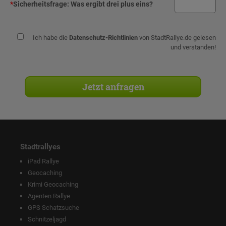
*
Sicherheitsfrage:
Was ergibt drei plus eins?
Ich habe die
Datenschutz-Richtlinien
von StadtRallye.de gelesen
und verstanden!
Stadtrallyes
iPad Rallye
Geocaching
Krimi Geocaching
Agenten Rallye
GPS Schatzsuche
Schnitzeljagd