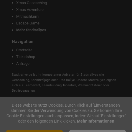
Xmas Geocaching
Xmas Adventure
Mitmachkrimi
Escape Game
Mehr Stadtrallyes
Navigation
Startseite
Ticketshop
Anfrage
Stadtrallye.de ist Ihr kompetenter Anbieter für Stadtrallyes wie
Geocaching, Schnitzeljagd oder iPad Rallye. Unsere Stadtrallyes eignen
sich als Teamevent, Teambuilding, Incentive, Weihnachtsfeier oder
Betriebsausflug.
Diese Website nutzt Cookies. Durch Klick auf 'Einverstanden'
stimmen Sie der Verwendung von Cookies zu. Sie können Ihre
Cookie-Einstellungen auch anpassen, indem Sie auf 'Einstellungen'
oder den folgenden Link klicken.
Mehr Informationen