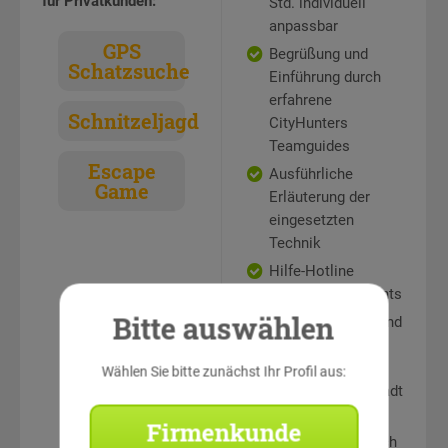
für Privatkunden:
Std. individuell
anpassbar
GPS
Begrüßung und
Schatzsuche
Einführung durch
erfahrene
Schnitzeljagd
CityHunters
Teamguides
Escape
Ausführliche
Game
Erläuterung der
eingesetzten
Technik
Hilfe-Hotline
während des Events
Bitte auswählen
Rätselstationen und
Teamaufgaben an
sehenswerten
Wählen Sie bitte zunächst Ihr Profil aus:
Punkten in der Stadt
Auswertung und
Firmenkunde
Siegerehrung durch