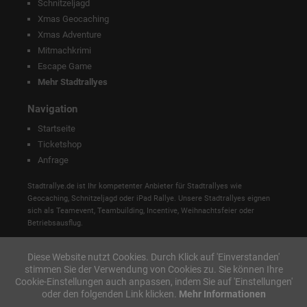
Schnitzeljagd
Xmas Geocaching
Xmas Adventure
Mitmachkrimi
Escape Game
Mehr Stadtrallyes
Navigation
Startseite
Ticketshop
Anfrage
Stadtrallye.de ist Ihr kompetenter Anbieter für Stadtrallyes wie
Geocaching, Schnitzeljagd oder iPad Rallye. Unsere Stadtrallyes eignen
sich als Teamevent, Teambuilding, Incentive, Weihnachtsfeier oder
Betriebsausflug.
Diese Website nutzt Cookies. Durch Klick auf 'Einverstanden'
stimmen Sie der Verwendung von Cookies zu. Sie können Ihre
Cookie-Einstellungen auch anpassen, indem Sie auf 'Einstellungen'
oder den folgenden Link klicken.
Mehr Informationen