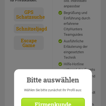
für Privatkunden:
Std. individuell
anpassbar
GPS
Begrüßung und
Schatzsuche
Einführung durch
erfahrene
Schnitzeljagd
CityHunters
Teamguides
Escape
Ausführliche
Game
Erläuterung der
eingesetzten
Technik
Hilfe-Hotline
während des Events
Rätselstationen und
Bitte auswählen
Teamaufgaben an
sehenswerten
Wählen Sie bitte zunächst Ihr Profil aus:
Punkten in der Stadt
Auswertung und
Firmenkunde
Siegerehrung durch