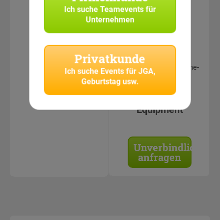
erfahrene
Ich suche
Teamevents für
Unternehmen
CityHunters
Teamguides
Teamleistungen &
Privatkunde
Fotos in
geschütztem Online-
Ich suche
Events für JGA,
Bereich einsehbar
Geburtstag usw.
Equipment
Unverbindlich
anfragen