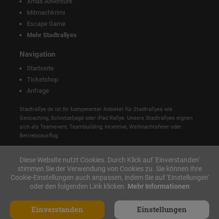
Xmas Adventure
Mitmachkrimi
Escape Game
Mehr Stadtrallyes
Navigation
Startseite
Ticketshop
Anfrage
Stadtrallye.de ist Ihr kompetenter Anbieter für Stadtrallyes wie
Geocaching, Schnitzeljagd oder iPad Rallye. Unsere Stadtrallyes eignen
sich als Teamevent, Teambuilding, Incentive, Weihnachtsfeier oder
Betriebsausflug.
Diese Website nutzt Cookies. Durch Klick auf 'Einverstanden'
stimmen Sie der Verwendung von Cookies zu. Sie können Ihre
Cookie-Einstellungen auch anpassen, indem Sie auf 'Einstellungen'
oder den folgenden Link klicken.
Mehr Informationen
Einverstanden
Einstellungen