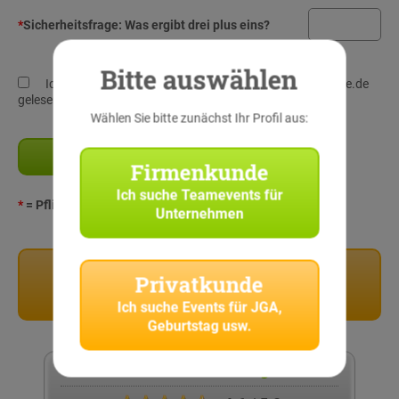
*
Sicherheitsfrage:
Was ergibt drei plus eins?
Bitte auswählen
Ich habe die
Datenschutz-Richtlinien
von StadtRallye.de
gelesen und verstanden!
Wählen Sie bitte zunächst Ihr Profil aus:
Firmenkunde
Ich suche
Teamevents für
*
= Pflichtangaben
Unternehmen
Privatkunden
Privatkunde
Stadtrallyes für Privatkunden
Ich suche
Events für JGA,
Geburtstag usw.
Kundenbewertung