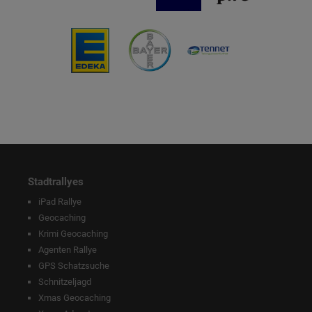
Stadtrallyes
iPad Rallye
Geocaching
Krimi Geocaching
Agenten Rallye
GPS Schatzsuche
Schnitzeljagd
Xmas Geocaching