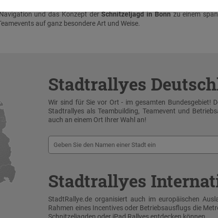
avigation und das Konzept der
Schnitzeljagd in Bonn
zu einem spa
 Teamevents
auf ganz besondere Art und Weise.
Stadtrallyes Deutsc
Wir sind für Sie vor Ort - im gesamten Bundesgebiet! 
Stadtrallyes als Teambuilding, Teamevent und Betrieb
auch an einem Ort Ihrer Wahl an!
Stadtrallyes Internat
StadtRallye.de organisiert auch im europäischen Ausla
Rahmen eines Incentives oder Betriebsausflugs die Me
Schnitzeljagden oder iPad Rallyes entdecken können.