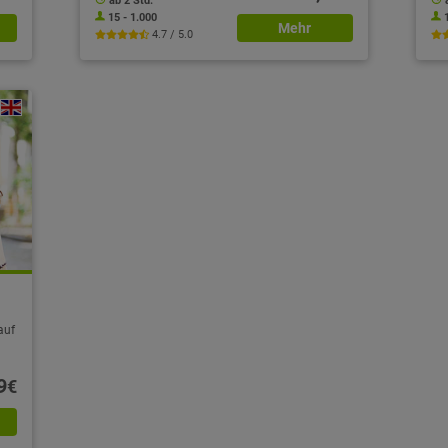
ab 2 Std.
15 - 1.000
Mehr
4.7 / 5.0
auf
9
€