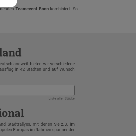
nnenden
Teamevent Bonn
kombiniert. So
hland
Deutschlandweit bieten wir verschiedene
sausflug in 42 Städten und auf Wunsch
Liste aller Städte
ional
nd Stadtrallyes, mit denen Sie z.B. im
tropolen Europas im Rahmen spannender