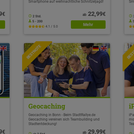
Smartphone auf weihnachtliche Schnitzeljagd!
Sm
9
22,99
€
€
ab
2 Std.
5 - 200
Mehr
4.1 / 5.0
BESTNOTE
BES
Geocaching
i
Geocaching in Bonn - Beim StadtRallye.de
iPa
Geocaching vereinen sich Teambuilding und
mo
Stadtentdeckung!
Te
9
29,99
€
€
ab