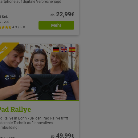
artphone auf digitale Verbrecherjagd
22,99
€
ab
3 Std.
5 - 200
Mehr
4.3 / 5.0
TNOTE
Pad Rallye
d Rallye in Bonn - Bei der iPad Rallye trifft
dernste Technik auf innovatives
ambuilding!
49,99
€
ab