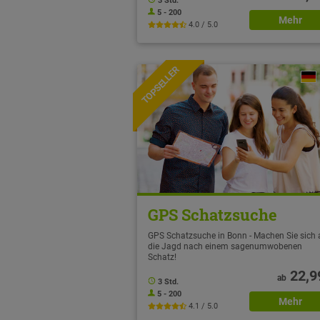
3 Std.
5 - 200
Mehr
4.0 / 5.0
TOPSELLER
GPS Schatzsuche
GPS Schatzsuche in Bonn - Machen Sie sich 
die Jagd nach einem sagenumwobenen
Schatz!
22,9
ab
3 Std.
5 - 200
Mehr
4.1 / 5.0