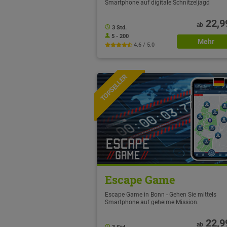
Smartphone auf digitale Schnitzeljagd
22,9
ab
3 Std.
5 - 200
Mehr
4.6 / 5.0
TOPSELLER
NEU
Escape Game
Escape Game in Bonn - Gehen Sie mittels
Smartphone auf geheime Mission.
22,9
ab