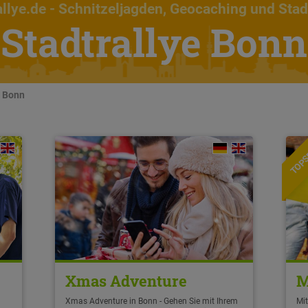
llye.de
- Schnitzeljagden, Geocaching und Stad
Stadtrallye Bonn
n Bonn
TOPS
Xmas Adventure
M
Xmas Adventure in Bonn - Gehen Sie mit Ihrem
Mit