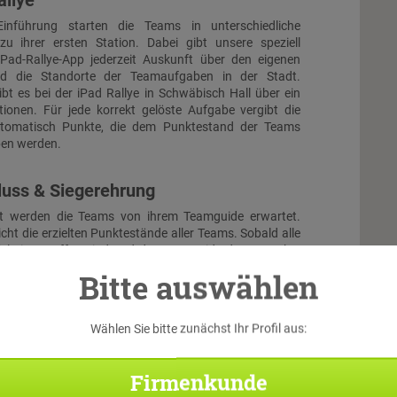
allye
inführung starten die Teams in unterschiedliche
zu ihrer ersten Station. Dabei gibt unsere speziell
iPad-Rallye-App jederzeit Auskunft über den eigenen
nd die Standorte der Teamaufgaben in der Stadt.
bt es bei der iPad Rallye in Schwäbisch Hall über ein
ionen. Für jede korrekt gelöste Aufgabe vergibt die
tomatisch Punkte, die dem Punktestand der Teams
ben werden.
luss & Siegerehrung
t werden die Teams von ihrem Teamguide erwartet.
icht die erzielten Punktestände aller Teams. Sobald alle
el eingetroffen sind und der Teamguide deren Punkte
, findet die Siegerehrung statt. Zur Belohnung erhält
Bitte auswählen
hmer eine Urkunde. Darüber hinausgehende Siegerpreise
nal gebucht oder selbst bereitgestellt werden.
Wählen Sie bitte zunächst Ihr Profil aus:
Firmenkunde
Di