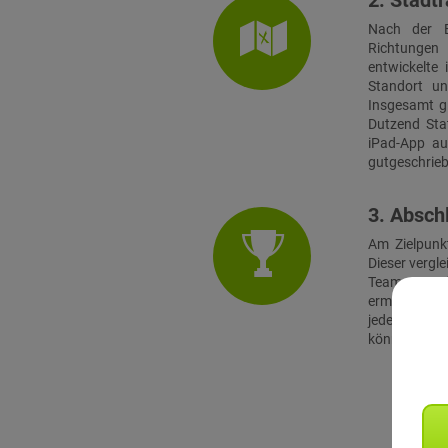
2. Stadtr
Nach der E
Richtungen 
entwickelte 
Standort u
Insgesamt gi
Dutzend Stat
iPad-App au
gutgeschrie
3. Absch
Am Zielpunk
Dieser vergle
Teams am Zi
ermittet hat
jeder Teilne
können optio