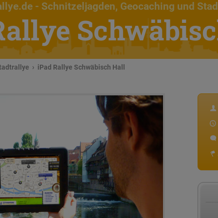
llye.de
- Schnitzeljagden, Geocaching und Stad
Rallye Schwäbisc
tadtrallye
iPad Rallye Schwäbisch Hall