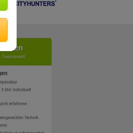
kunden
& Teamevent
gen
 anpassbar
 Std. individuell
urch erfahrene
 eingesetzten Technik
ents
fgaben an sehenswerten