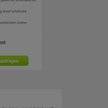
g durch erfahrene
eschütztem Online-
ent
 anfragen