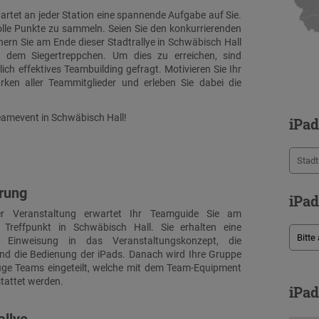
rtet an jeder Station eine spannende Aufgabe auf Sie.
olle Punkte zu sammeln. Seien Sie den konkurrierenden
hern Sie am Ende dieser Stadtrallye in Schwäbisch Hall
 dem Siegertreppchen. Um dies zu erreichen, sind
ich effektives Teambuilding gefragt. Motivieren Sie Ihr
ärken aller Teammitglieder und erleben Sie dabei die
Teamevent in Schwäbisch Hall!
iPad
hrung
iPad
 Veranstaltung erwartet Ihr Teamguide Sie am
n Treffpunkt in Schwäbisch Hall. Sie erhalten eine
he Einweisung in das Veranstaltungskonzept, die
und die Bedienung der iPads. Danach wird Ihre Gruppe
fige Teams eingeteilt, welche mit dem Team-Equipment
stattet werden.
iPad