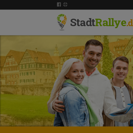
Stadt
Rallye
.