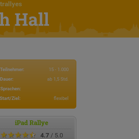
trallyes
h Hall
Teilnehmer:
15 - 1.000
Dauer:
ab 1,5 Std.
Sprachen:
Start/Ziel:
flexibel
iPad Rallye
★★★★★
4.7
/ 5.0