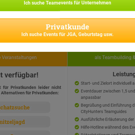
Ich suche
Teamevents für Unternehmen
Privatkunde
Ich suche
Events für JGA, Geburtstag usw.
vatkunden
Firmen
e Veranstaltungen
als Teambuilding 
t verfügbar!
Leistun
Start- und Zielort individuell
t für Privatkunden leider nicht
Eventdauer zwischen 1,5 und 3
 Alternativen für Privatkunden:
anpassbar
Begrüßung und Einführung d
chatzsuche
CityHunters Teamguides
Ausführliche Erläuterung der
nitzeljagd
Hilfe-Hotline während des Ev
Rätselstationen und Teamau