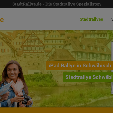
StadtRallye.de - Die Stadtrallye Spezialisten
de
Stadtrallyes
iPad Rallye in Schwäbisch 
Stadtrallye Schwäbi