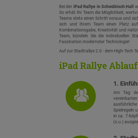
Bei der
iPad Rallye in Schwäbisch Hall
wa
So erhät Ihr Team die Möglichkeit, wertv
Teams stets einen Schritt voraus und sic
sich und Ihrem Team einen Platz auf
Kombinationsgabe, Kreativität und natürl
Team, bündeln Sie die individuellen St
Faszination modernster Technologie!
Auf zur Stadtrallye 2.0 - dem High-Tech 
iPad Rallye Ablauf
1. Einfü
Am Tag der
vereinbarte
ausführlic
Spielregeln 
in ca. 7-köp
(s.u.) ausge