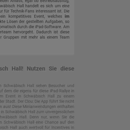
jeden Anlass, egal ob Betriebsausflug,
hwäbisch Hall handelt es sich um eine
r für Technik-Fans interessant ist. Die
 ein kompetitives Event, welches
im
kte Lösen der gestellten Aufgaben, so
tomatisch durch die iPad-Software. Am
erteam hervorgeht. Dadurch ist diese
für Gruppen mit mehr als einem Team
sch Hall! Nutzen Sie diese
 in Schwäbisch Hall sehen Besucher und
 dem die eigens für diese iPad-Rallye in
am Event in Schwäbisch Hall zu einem
 Stadt. Der Clou: Die App führt Sie nicht
aben aus! Diese Minianwendungen enthalten
g in Schwäbisch Hall zum unvergesslichen
chwäbisch Hall. Denn nur, wenn Sie die
e in Schwäbisch Hall eine Chance auf den
sch Hall auch wertvoll für Incentives in