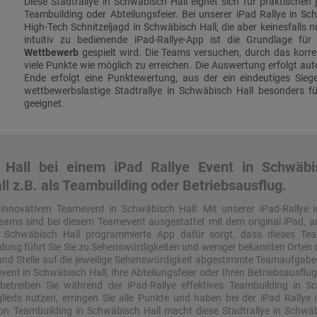
Diese Stadtrallye in Schwäbisch Hall eignet sich für praktischen 
Teambuilding oder Abteilungsfeier. Bei unserer iPad Rallye in Sc
High-Tech Schnitzeljagd in Schwäbisch Hall, die aber keinesfalls nu
intuitiv zu bedienende iPad-Rallye-App ist die Grundlage für
Wettbewerb
gespielt wird. Die Teams versuchen, durch das korre
viele Punkte wie möglich zu erreichen. Die Auswertung erfolgt au
Ende erfolgt eine Punktewertung, aus der ein eindeutiges Sieg
wettbewerbslastige Stadtrallye in Schwäbisch Hall besonders 
geeignet.
Hall bei einem iPad Rallye Event in Schwäbi
ll z.B. als Teambuilding oder Betriebsausflug.
 innovativen Teamevent in Schwäbisch Hall: Mit unserer iPad-Rallye
eams sind bei diesem Teamevent ausgestattet mit dem original iPad, auf
n Schwäbisch Hall programmierte App dafür sorgt, dass dieses Te
dung führt Sie Sie zu Sehenswürdigkeiten und weniger bekannten Orten der
rt und Stelle auf die jeweilige Sehenswürdigkeit abgestimmte Teamaufg
nt in Schwäbisch Hall, Ihre Abteilungsfeier oder Ihren Betriebsausflu
betreiben Sie während der iPad-Rallye effektives Teambuilding in S
glieds nutzen, erringen Sie alle Punkte und haben bei der iPad Rally
on Teambuilding in Schwäbisch Hall macht diese Stadtrallye in Schwäbi