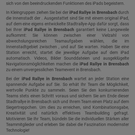
sich von den beeindruckenden Funktionen des iPads begeistern.
In Kleingruppen ziehen Sie bei der
iPad Rallye in Brensbach
durch
die Innenstadt der . Ausgestattet sind Sie mit einem original iPad,
auf dem eine eigens entwickelte Stadtrallye-App dafür sorgt, dass
bei Ihrer
iPad Rallye in Brensbach
garantiert keine Langeweile
aufkommt: Sie können zwischen einer Vielzahl von
abwechslungsreichen Teamaufgaben wählen, die im
Innenstadtgebiet zwischen , und auf Sie warten. Haben Sie eine
Station erreicht, startet die jeweilige Aufgabe auf dem iPad
automatisch. Videos, Bilder Sounddateien und ausgeklügelte
Navigationsmöglichkeiten machen die
iPad Rallye in Brensbach
zu einem unvergesslichen Teamevent in Brensbach.
Bei der
iPad Rallye in Brensbach
wartet an jeder Station eine
spannende Aufgabe auf Sie. So erhät Ihr Team die Möglichkeit,
wertvolle Punkte zu sammeln. Seien Sie den konkurrierenden
Teams stets einen Schritt voraus und sichern Sie am Ende dieser
Stadtrallye in Brensbach sich und Ihrem Team einen Platz auf dem
Siegertreppchen. Um dies zu erreichen, sind Kombinationsgabe,
Kreativität und natürlich effektives Teambuilding gefragt.
Motivieren Sie Ihr Team, bündeln Sie die individuellen Stärken aller
Teammitglieder und erleben Sie dabei die Faszination modernster
Technologie!