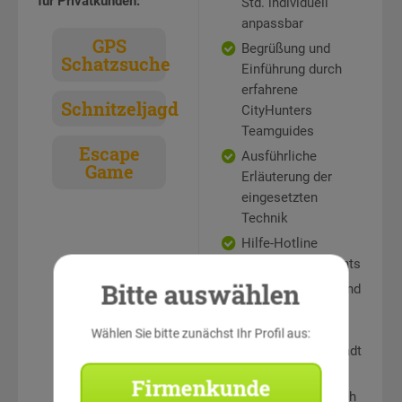
für Privatkunden:
Std. individuell
anpassbar
GPS
Begrüßung und
Schatzsuche
Einführung durch
erfahrene
Schnitzeljagd
CityHunters
Teamguides
Escape
Ausführliche
Game
Erläuterung der
eingesetzten
Technik
Hilfe-Hotline
während des Events
Bitte auswählen
Rätselstationen und
Teamaufgaben an
sehenswerten
Wählen Sie bitte zunächst Ihr Profil aus:
Punkten in der Stadt
Auswertung und
Firmenkunde
Siegerehrung durch