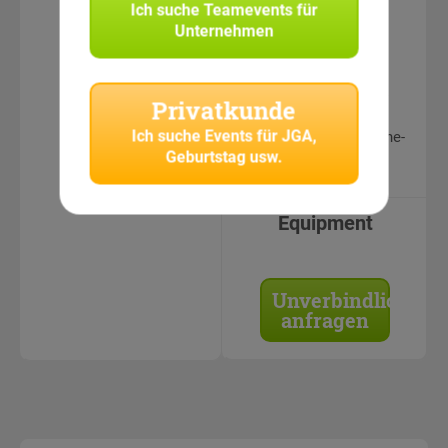
Ich suche
Teamevents für
erfahrene
Unternehmen
CityHunters
Teamguides
Teamleistungen &
Privatkunde
Fotos in
Ich suche
Events für JGA,
geschütztem Online-
Geburtstag usw.
Bereich einsehbar
Equipment
Unverbindlich
anfragen