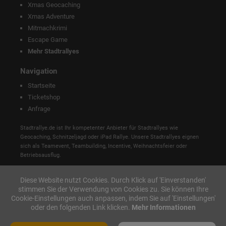
Xmas Geocaching
Xmas Adventure
Mitmachkrimi
Escape Game
Mehr Stadtrallyes
Navigation
Startseite
Ticketshop
Anfrage
Stadtrallye.de ist Ihr kompetenter Anbieter für Stadtrallyes wie
Geocaching, Schnitzeljagd oder iPad Rallye. Unsere Stadtrallyes eignen
sich als Teamevent, Teambuilding, Incentive, Weihnachtsfeier oder
Betriebsausflug.
Diese Website nutzt Cookies. Durch Klick auf 'Einverstanden'
stimmen Sie der Verwendung von Cookies zu. Sie können Ihre
Cookie-Einstellungen auch anpassen, indem Sie auf 'Einstellungen'
oder den folgenden Link klicken.
Mehr Informationen