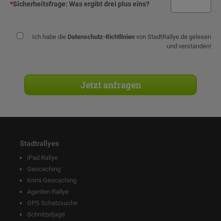
*
Sicherheitsfrage:
Was ergibt drei plus eins?
Ich habe die
Datenschutz-Richtlinien
von StadtRallye.de gelesen
und verstanden!
Stadtrallyes
iPad Rallye
Geocaching
Krimi Geocaching
Agenten Rallye
GPS Schatzsuche
Schnitzeljagd