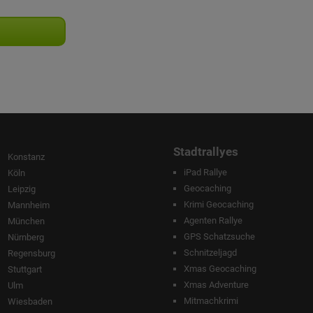
Stadtrallyes
Konstanz
iPad Rallye
Köln
Geocaching
Leipzig
Krimi Geocaching
Mannheim
Agenten Rallye
München
GPS Schatzsuche
Nürnberg
Schnitzeljagd
Regensburg
Xmas Geocaching
Stuttgart
Xmas Adventure
Ulm
Mitmachkrimi
Wiesbaden