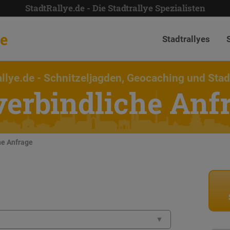
StadtRallye.de - Die Stadtrallye Spezialisten
de
Stadtrallyes
llye.de
- Schnitzeljagden, Geocaching und Stad
erbindliche Anf
he Anfrage