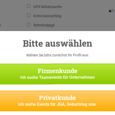
GPS Schatzsuche
Krimi Geocaching
i
Schnitzeljagd
ure
Xmas Geocaching
Bitte auswählen
n
Wählen Sie bitte zunächst Ihr Profil aus:
Firmenkunde
Ich suche
Teamevents für Unternehmen
Privatkunde
Ich suche
Events für JGA, Geburtstag usw.