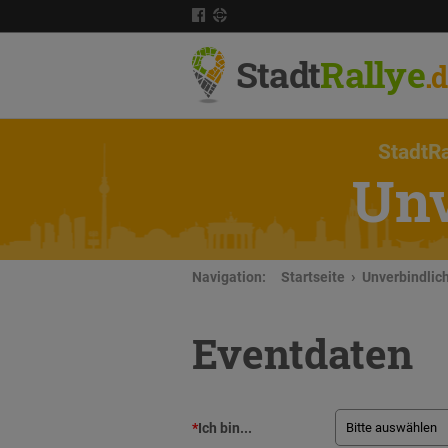
Stadt
Rallye
.
StadtRa
Unv
Navigation:
Startseite
Unverbindlic
Eventdaten
*
Ich bin...