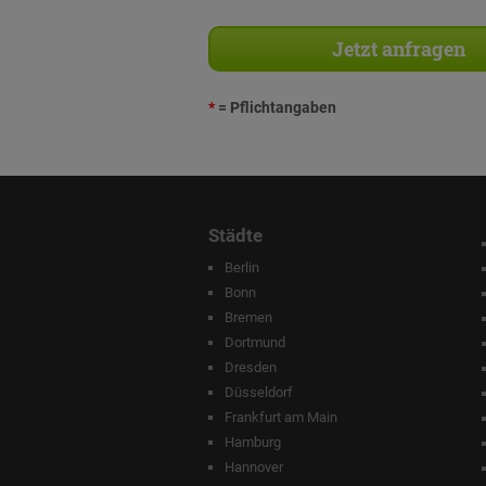
*
= Pflichtangaben
Städte
Berlin
Bonn
Bremen
Dortmund
Dresden
Düsseldorf
Frankfurt am Main
Hamburg
Hannover