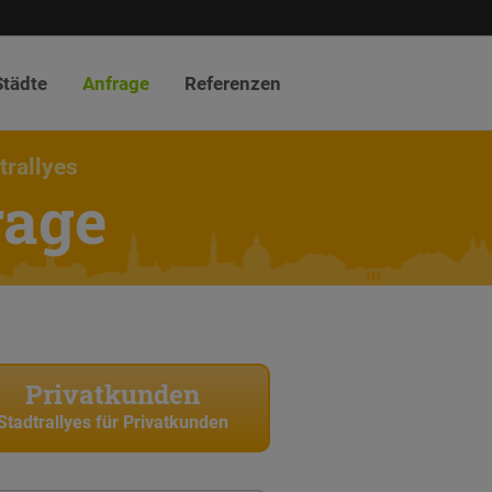
Städte
Anfrage
Referenzen
trallyes
rage
Privatkunden
Stadtrallyes für Privatkunden