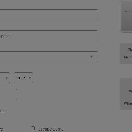
"B
Mich
un
Würt
min
ye
Escape Game