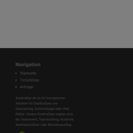
Navigation
Startseite
Ticketshop
Anfrage
Stadtrallye.de ist Ihr kompetenter
Anbieter für Stadtrallyes wie
Geocaching, Schnitzeljagd oder iPad
Rallye. Unsere Stadtrallyes eignen sich
als Teamevent, Teambuilding, Incentive,
Weihnachtsfeier oder Betriebsausflug.