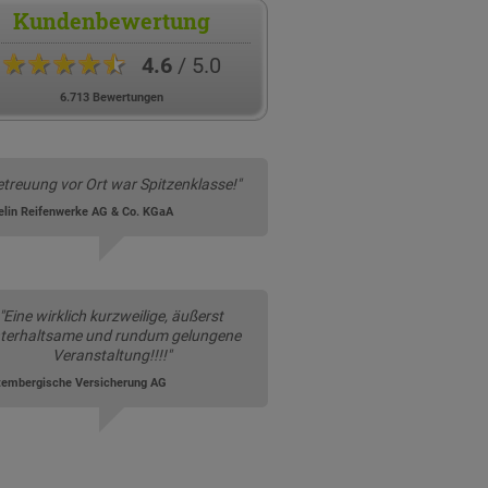
Kundenbewertung
★★★★★
4.6
/ 5.0
6.713 Bewertungen
etreuung vor Ort war Spitzenklasse!"
elin Reifenwerke AG & Co. KGaA
"Eine wirklich kurzweilige, äußerst
terhaltsame und rundum gelungene
Veranstaltung!!!!"
tembergische Versicherung AG