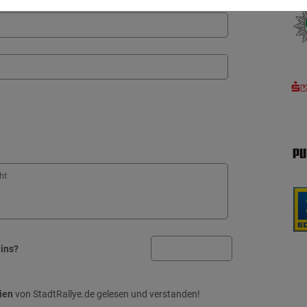
eins?
ien
von StadtRallye.de gelesen und verstanden!