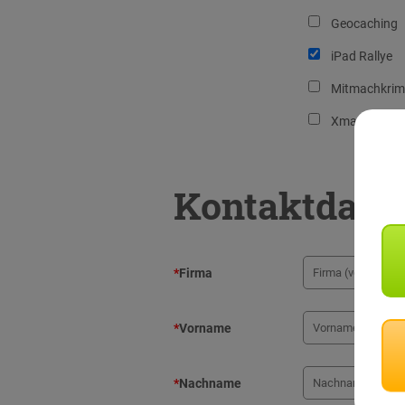
Geocaching
iPad Rallye
Mitmachkrim
Xmas Advent
Kontaktdate
*
Firma
*
Vorname
*
Nachname