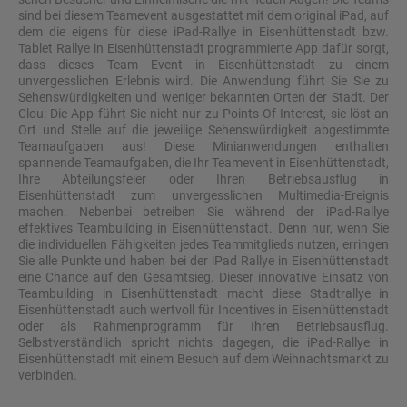
sind bei diesem Teamevent ausgestattet mit dem original iPad, auf
dem die eigens für diese iPad-Rallye in Eisenhüttenstadt bzw.
Tablet Rallye in Eisenhüttenstadt programmierte App dafür sorgt,
dass dieses Team Event in Eisenhüttenstadt zu einem
unvergesslichen Erlebnis wird. Die Anwendung führt Sie Sie zu
Sehenswürdigkeiten und weniger bekannten Orten der Stadt. Der
Clou: Die App führt Sie nicht nur zu Points Of Interest, sie löst an
Ort und Stelle auf die jeweilige Sehenswürdigkeit abgestimmte
Teamaufgaben aus! Diese Minianwendungen enthalten
spannende Teamaufgaben, die Ihr Teamevent in Eisenhüttenstadt,
Ihre Abteilungsfeier oder Ihren Betriebsausflug in
Eisenhüttenstadt zum unvergesslichen Multimedia-Ereignis
machen. Nebenbei betreiben Sie während der iPad-Rallye
effektives Teambuilding in Eisenhüttenstadt. Denn nur, wenn Sie
die individuellen Fähigkeiten jedes Teammitglieds nutzen, erringen
Sie alle Punkte und haben bei der iPad Rallye in Eisenhüttenstadt
eine Chance auf den Gesamtsieg. Dieser innovative Einsatz von
Teambuilding in Eisenhüttenstadt macht diese Stadtrallye in
Eisenhüttenstadt auch wertvoll für Incentives in Eisenhüttenstadt
oder als Rahmenprogramm für Ihren Betriebsausflug.
Selbstverständlich spricht nichts dagegen, die iPad-Rallye in
Eisenhüttenstadt mit einem Besuch auf dem Weihnachtsmarkt zu
verbinden.