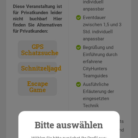
individuell
Diese Veranstaltung ist
anpassbar
für Privatkunden leider
Eventdauer
nicht buchbar! Hier
zwischen 1,5 und 3
finden Sie Alternativen
für Privatkunden:
Std. individuell
anpassbar
GPS
Begrüßung und
Schatzsuche
Einführung durch
erfahrene
Schnitzeljagd
CityHunters
Teamguides
Escape
Ausführliche
Game
Erläuterung der
eingesetzten
Technik
Hilfe-Hotline
während des Events
Bitte auswählen
Rätselstationen und
Teamaufgaben an