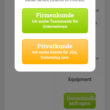
Wählen Sie bitte zunächst Ihr Profil aus:
sehenswerten
Punkten in der Stadt
Firmenkunde
Auswertung und
Ich suche
Teamevents für
Siegerehrung durch
Unternehmen
erfahrene
CityHunters
Teamguides
Privatkunde
Teamleistungen &
Ich suche
Events für JGA,
Fotos in
Geburtstag usw.
geschütztem Online-
Bereich einsehbar
Equipment
Unverbindlich
anfragen