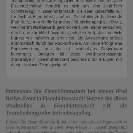
Teambuilding oder Abteilungsfeier. Bei unserer iPad Rallye in
Eisenhüttenstadt handelt es sich um eine High-Tech
Schnitzeljagd in Eisenhüttenstadt, die aber keinesfalls nur
für Technik-Fans interessant ist. Die intuitiv zu bedienende
iPad-Rallye-App ist die Grundlage für ein kompetitives Event,
welches
im Wettbewerb
gespielt wird. Die Teams versuchen,
durch das korrekte Lösen der gestellten Aufgaben, so viele
Punkte wie möglich zu erreichen. Die Auswertung erfolgt
automatisch durch die iPad-Software. Am Ende erfolgt eine
Punktewertung, aus der ein eindeutiges Siegerteam
hervorgeht. Dadurch ist diese wettbewerbslastige
Stadtrallye in Eisenhüttenstadt besonders für Gruppen mit
mehr als einem Team geeignet.
Entdecken Sie Eisenhüttenstadt bei einem iPad
Rallye Event in Eisenhüttenstadt! Nutzen Sie diese
Stadtrallye in Eisenhüttenstadt z.B. als
Teambuilding oder Betriebsausflug.
Erleben Sie Eisenhüttenstadt bei einem innovativen Teamevent in
Eisenhüttenstadt: Mit unserer iPad-Rallye in Eisenhüttenstadt
sehen Besucher und Einheimische die mit neuen Augen! Die Teams