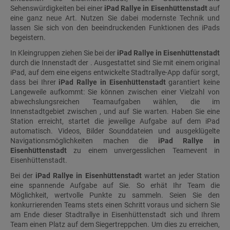
Sehenswürdigkeiten bei einer
iPad Rallye in Eisenhüttenstadt
auf
eine ganz neue Art. Nutzen Sie dabei modernste Technik und
lassen Sie sich von den beeindruckenden Funktionen des iPads
begeistern.
In Kleingruppen ziehen Sie bei der
iPad Rallye in Eisenhüttenstadt
durch die Innenstadt der . Ausgestattet sind Sie mit einem original
iPad, auf dem eine eigens entwickelte Stadtrallye-App dafür sorgt,
dass bei Ihrer
iPad Rallye in Eisenhüttenstadt
garantiert keine
Langeweile aufkommt: Sie können zwischen einer Vielzahl von
abwechslungsreichen Teamaufgaben wählen, die im
Innenstadtgebiet zwischen , und auf Sie warten. Haben Sie eine
Station erreicht, startet die jeweilige Aufgabe auf dem iPad
automatisch. Videos, Bilder Sounddateien und ausgeklügelte
Navigationsmöglichkeiten machen die
iPad Rallye in
Eisenhüttenstadt
zu einem unvergesslichen Teamevent in
Eisenhüttenstadt.
Bei der
iPad Rallye in Eisenhüttenstadt
wartet an jeder Station
eine spannende Aufgabe auf Sie. So erhät Ihr Team die
Möglichkeit, wertvolle Punkte zu sammeln. Seien Sie den
konkurrierenden Teams stets einen Schritt voraus und sichern Sie
am Ende dieser Stadtrallye in Eisenhüttenstadt sich und Ihrem
Team einen Platz auf dem Siegertreppchen. Um dies zu erreichen,