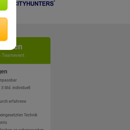
kunden
& Teamevent
gen
 anpassbar
 Std. individuell
urch erfahrene
 eingesetzten Technik
ents
fgaben an sehenswerten