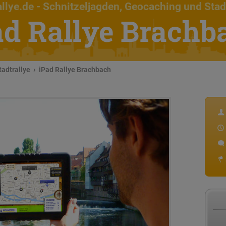
llye.de
- Schnitzeljagden, Geocaching und Stad
ad Rallye Brachb
tadtrallye
iPad Rallye Brachbach