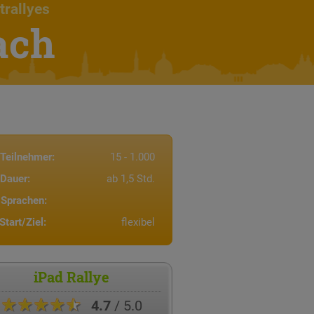
trallyes
ach
Teilnehmer:
15 - 1.000
Dauer:
ab 1,5 Std.
Sprachen:
Start/Ziel:
flexibel
iPad Rallye
★★★★★
4.7
/ 5.0