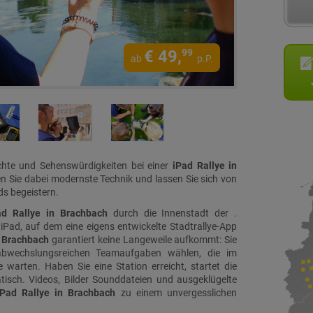
€
49,
99
ab
p.P.
chte und Sehenswürdigkeiten bei einer
iPad Rallye in
n Sie dabei modernste Technik und lassen Sie sich von
s begeistern.
ad Rallye in Brachbach
durch die Innenstadt der .
 iPad, auf dem eine eigens entwickelte Stadtrallye-App
n Brachbach
garantiert keine Langeweile aufkommt: Sie
abwechslungsreichen Teamaufgaben wählen, die im
 warten. Haben Sie eine Station erreicht, startet die
isch. Videos, Bilder Sounddateien und ausgeklügelte
iPad Rallye in Brachbach
zu einem unvergesslichen