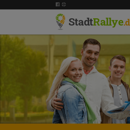
Stadt
Rallye
.