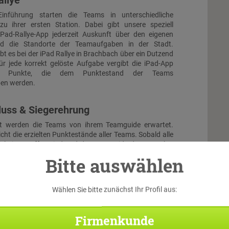
allye
inführung starten die Teams in unterschiedliche
zu ihrer ersten Station. Dabei gibt unsere speziell
iPad-Rallye-App jederzeit Auskunft über den eigenen
nd die Standorte der Teamaufgaben in der Stadt.
bt es bei der iPad Rallye in Brachbach über ein Dutzend
ür jede korrekt gelöste Aufgabe vergibt die iPad-App
ch Punkte, die dem Punktestand der Teams
ben werden.
luss & Siegerehrung
t werden die Teams von ihrem Teamguide erwartet.
icht die erzielten Punktestände aller Teams. Sobald alle
el eingetroffen sind und der Teamguide deren Punkte
, findet die Siegerehrung statt. Zur Belohnung erhält
Bitte auswählen
hmer eine Urkunde. Darüber hinausgehende Siegerpreise
nal gebucht oder selbst bereitgestellt werden.
Wählen Sie bitte zunächst Ihr Profil aus:
Firmenkunde
Di