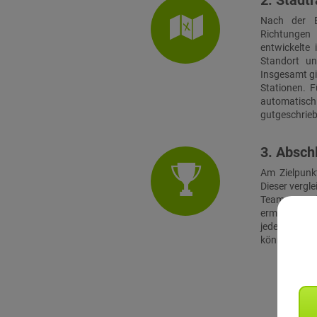
2. Stadtr
Nach der E
Richtungen 
entwickelte 
Standort u
Insgesamt gi
Stationen. F
automatis
gutgeschrie
3. Absch
Am Zielpunk
Dieser vergle
Teams am Zi
ermittet hat
jeder Teilne
können optio