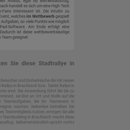
den Anlass, egal ob Betriebsausflug,
hbach handelt es sich um eine High-Tech
-Fans interessant ist. Die intuitiv zu
Event, welches
im Wettbewerb
gespielt
n Aufgaben, so viele Punkte wie möglich
iPad-Software. Am Ende erfolgt eine
Dadurch ist diese wettbewerbslastige
m Team geeignet.
n Sie diese Stadtrallye in
n Besucher und Einheimische die mit neuen
-Rallye in Brachbach bzw. Tablet Rallye in
nis wird. Die Anwendung führt Sie Sie zu
erest, sie löst an Ort und Stelle auf die
e Teamaufgaben, die Ihr Teamevent in
reignis machen. Nebenbei betreiben Sie
es Teammitglieds nutzen, erringen Sie alle
on Teambuilding in Brachbach macht diese
usflug. Selbstverständlich spricht nichts