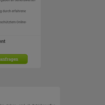
g durch erfahrene
eschütztem Online-
ent
 anfragen