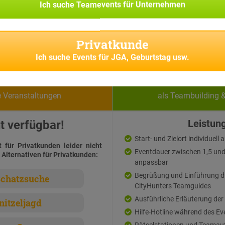
Ich suche
Teamevents für Unternehmen
Privatkunde
Ich suche
Events für JGA, Geburtstag usw.
vatkunden
Firmen
e Veranstaltungen
als Teambuilding 
t verfügbar!
Leistun
Start- und Zielort individuell
t für Privatkunden leider nicht
Eventdauer zwischen 1,5 und 3
 Alternativen für Privatkunden:
anpassbar
Begrüßung und Einführung d
chatzsuche
CityHunters Teamguides
Ausführliche Erläuterung der
nitzeljagd
Hilfe-Hotline während des Ev
Rätselstationen und Teamau