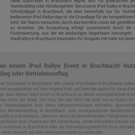
Diese Stadtrallye in Brachbach eignet sich für praktischen je
Teambuilding oder Abteilungsfeier. Bei unserer iPad Rallye in Brac
Schnitzeljagd in Brachbach, die aber keinesfalls nur für Technik
bedienende iPad-Rallye-App ist die Grundlage für ein kompetitives 
wird. Die Teams versuchen, durch das korrekte Lösen der gestellte
zu erreichen. Die Auswertung erfolgt automatisch durch die 
Punktewertung, aus der ein eindeutiges Siegerteam hervorgeht. 
Stadtrallye in Brachbach besonders für Gruppen mit mehr als eine
ei einem iPad Rallye Event in Brachbach! Nutze
ding oder Betriebsausflug.
ven Teamevent in Brachbach: Mit unserer iPad-Rallye in Brachbach sehe
t ausgestattet mit dem original iPad, auf dem die eigens für diese iPad
, dass dieses Team Event in Brachbach zu einem unvergesslichen Erleb
 Orten der Stadt. Der Clou: Die App führt Sie nicht nur zu Points Of Int
mte Teamaufgaben aus! Diese Minianwendungen enthalten spannend
Ihren Betriebsausflug in Brachbach zum unvergesslichen Multimedia-E
ilding in Brachbach. Denn nur, wenn Sie die individuellen Fähigkeiten jed
 Brachbach eine Chance auf den Gesamtsieg. Dieser innovative Einsatz v
ür Incentives in Brachbach oder als Rahmenprogramm für Ihren Betriebsa
it einem Besuch auf dem Weihnachtsmarkt zu verbinden.