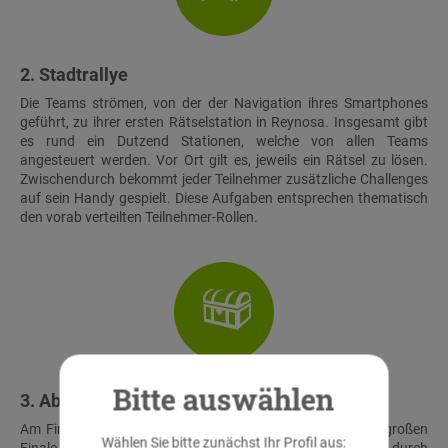
2. Stadtrallye
Die Teams strömen, von der der Navigation ihres Smartphones
geführt, zu ihrer ersten Rätselstation in Reynosa. Insgesamt gibt
es rund ein Dutzend Stationen, welche von allen Teams
angesteuert werden. Vor Ort gilt es, jeweils ein Rätsel zu lösen.
Zwischendurch bekommt jeder Teilnehmer zusätzliche Challenges
auf sein Handy gespielt. Diese Aufgaben entsprechen thematisch
den vorab verteilten Teilnehmer-Rollen.
Bitte auswählen
3. Abschluss & Schatzfund
Am Finalort treffen alle Teams wieder aufeinander. Beim großen
Wählen Sie bitte zunächst Ihr Profil aus: