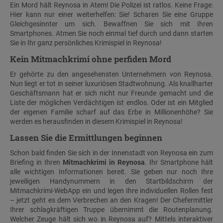
Ein Mord hält Reynosa in Atem! Die Polizei ist ratlos. Keine Frage:
Hier kann nur einer weiterhelfen: Sie! Scharen Sie eine Gruppe
Gleichgesinnter um sich. Bewaffnen Sie sich mit Ihren
Smartphones. Atmen Sie noch einmal tief durch und dann starten
Sie in Ihr ganz persönliches Krimispiel in Reynosa!
Kein Mitmachkrimi ohne perfiden Mord
Er gehörte zu den angesehensten Unternehmern von Reynosa.
Nun liegt er tot in seiner luxuriösen Stadtwohnung. Als knallharter
Geschäftsmann hat er sich nicht nur Freunde gemacht und die
Liste der möglichen Verdächtigen ist endlos. Oder ist ein Mitglied
der eigenen Familie scharf auf das Erbe in Millionenhöhe? Sie
werden es herausfinden in diesem Krimispiel in Reynosa!
Lassen Sie die Ermittlungen beginnen
Schon bald finden Sie sich in der Innenstadt von Reynosa ein zum
Briefing in Ihren
Mitmachkrimi in Reynosa
. Ihr Smartphone hält
alle wichtigen Informationen bereit. Sie geben nur noch Ihre
jeweiligen Handynummern in den Startbildschirm der
Mitmachkrimi-WebApp ein und legen Ihre individuellen Rollen fest
– jetzt geht es dem Verbrechen an den Kragen! Der Chefermittler
Ihrer schlagkräftigen Truppe übernimmt die Routenplanung.
Welcher Zeuge hält sich wo in Reynosa auf? Mittels interaktiver