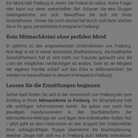
Ein Mord hält Freiburg in Atem! Die Polizei ist ratlos. Keine Frage:
Hier kann nur einer weiterhelfen: Sie! Scharen Sie eine Gruppe
Gleichgesinnter um sich. Bewaffnen Sie sich mit Ihren
Smartphones. Atmen Sie noch einmal tief durch und dann starten
Sie in Ihr ganz persönliches Krimispiel in Freiburg!
Kein Mitmachkrimi ohne perfiden Mord
Er gehörte zu den angesehensten Unternehmern von Freiburg.
Nun liegt er tot in seiner luxuriösen Stadtwohnung. Als knallharter
Geschäftsmann hat er sich nicht nur Freunde gemacht und die
Liste der möglichen Verdächtigen ist endlos. Oder ist ein Mitglied
der eigenen Familie scharf auf das Erbe in Millionenhöhe? Sie
werden es herausfinden in diesem Krimispiel in Freiburg!
Lassen Sie die Ermittlungen beginnen
Schon bald finden Sie sich in der Innenstadt von Freiburg ein zum
Briefing in Ihren
Mitmachkrimi in Freiburg
. Ihr Smartphone hält
alle wichtigen Informationen bereit. Sie geben nur noch Ihre
jeweiligen Handynummern in den Startbildschirm der
Mitmachkrimi-WebApp ein und legen Ihre individuellen Rollen fest
– jetzt geht es dem Verbrechen an den Kragen! Der Chefermittler
Ihrer schlagkräftigen Truppe übernimmt die Routenplanung.
Welcher Zeuge hält sich wo in Freiburg auf? Mittels interaktiver