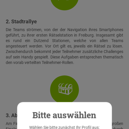
2. Stadtrallye
Die Teams strömen, von der der Navigation ihres Smartphones
geführt, zu ihrer ersten Rätselstation in Freiburg. Insgesamt gibt
es rund ein Dutzend Stationen, welche von allen Teams
angesteuert werden. Vor Ort gilt es, jeweils ein Rätsel zu lösen.
Zwischendurch bekommt jeder Teilnehmer zusätzliche Challenges
auf sein Handy gespielt. Diese Aufgaben entsprechen thematisch
den vorab verteilten Teilnehmer-Rollen.
Bitte auswählen
3. Abschluss & Schatzfund
Am Finalort treffen alle Teams wieder aufeinander. Beim großen
Wählen Sie bitte zunächst Ihr Profil aus: