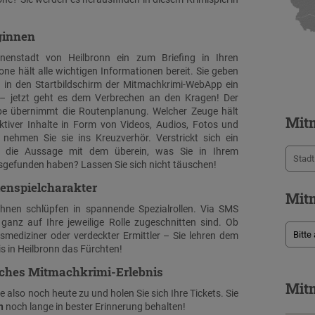
ginnen
nenstadt von Heilbronn ein zum Briefing in Ihren
one hält alle wichtigen Informationen bereit. Sie geben
 in den Startbildschirm der Mitmachkrimi-WebApp ein
st – jetzt geht es dem Verbrechen an den Kragen! Der
uppe übernimmt die Routenplanung. Welcher Zeuge hält
Mit
aktiver Inhalte in Form von Videos, Audios, Fotos und
n nehmen Sie sie ins Kreuzverhör. Verstrickt sich ein
t die Aussage mit dem überein, was Sie in Ihrem
sgefunden haben? Lassen Sie sich nicht täuschen!
lenspielcharakter
Mitm
Ihnen schlüpfen in spannende Spezialrollen. Via SMS
 ganz auf Ihre jeweilige Rolle zugeschnitten sind. Ob
tsmediziner oder verdeckter Ermittler – Sie lehren dem
 in Heilbronn das Fürchten!
liches Mitmachkrimi-Erlebnis
Mitm
 also noch heute zu und holen Sie sich Ihre Tickets. Sie
n
noch lange in bester Erinnerung behalten!