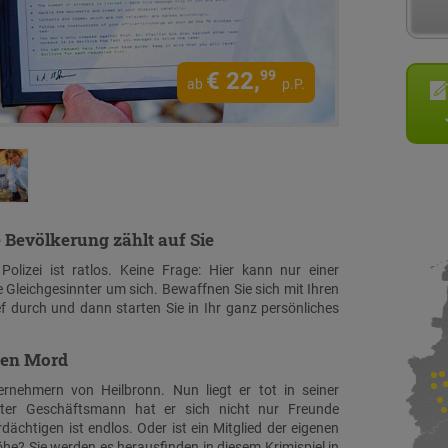
€
22,
99
ab
p.P.
e Bevölkerung zählt auf Sie
olizei ist ratlos. Keine Frage: Hier kann nur einer
e Gleichgesinnter um sich. Bewaffnen Sie sich mit Ihren
 durch und dann starten Sie in Ihr ganz persönliches
den Mord
rnehmern von Heilbronn. Nun liegt er tot in seiner
rter Geschäftsmann hat er sich nicht nur Freunde
ächtigen ist endlos. Oder ist ein Mitglied der eigenen
öhe? Sie werden es herausfinden in diesem Krimispiel in