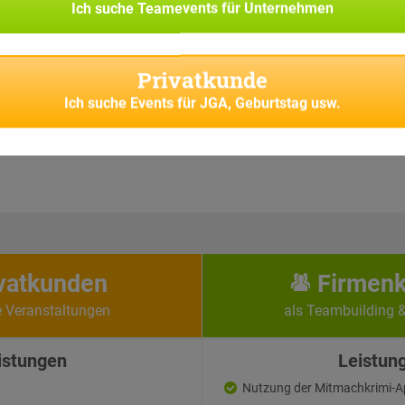
ilnehmer-Rollen.
Ich suche
Teamevents für Unternehmen
luss & Schatzfund
Privatkunde
 treffen alle Teams wieder aufeinander. Beim großen
en die Teilnehmer noch einmal alles geben, um durch
Ich suche
Events für JGA, Geburtstag usw.
e Kombination der Lösungen der aufeinander
Rätsel gemeinsam den virtuellen Schatz zu bergen...
vatkunden
Firmen
e Veranstaltungen
als Teambuilding 
istungen
Leistun
Nutzung der Mitmachkrimi-