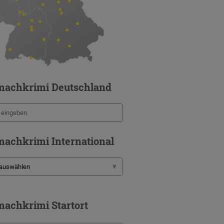
machkrimi Deutschland
achkrimi International
achkrimi Startort