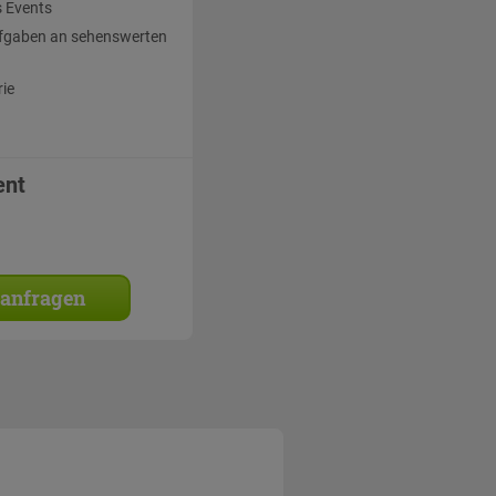
 Events
fgaben an sehenswerten
rie
ent
 anfragen