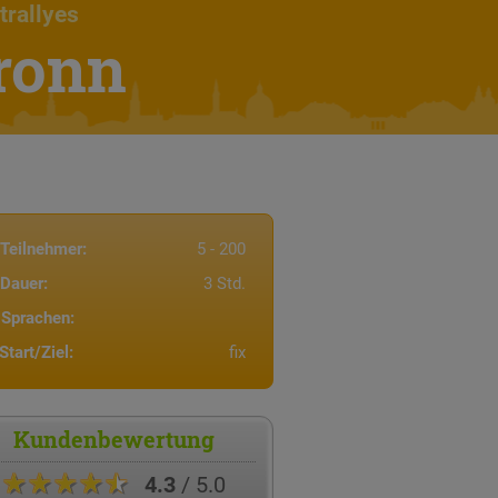
trallyes
ronn
Teilnehmer:
5 - 200
Dauer:
3 Std.
Sprachen:
Start/Ziel:
fix
Kundenbewertung
★★★★★
4.3
/ 5.0