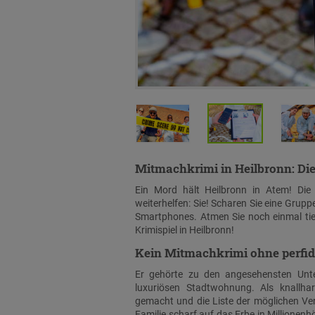
Mitmachkrimi in Heilbronn
: Di
Ein Mord hält Heilbronn in Atem! Die P
weiterhelfen: Sie! Scharen Sie eine Grupp
Smartphones. Atmen Sie noch einmal tief
Krimispiel in Heilbronn!
Kein Mitmachkrimi ohne perfi
Er gehörte zu den angesehensten Unte
luxuriösen Stadtwohnung. Als knallha
gemacht und die Liste der möglichen Verd
Familie scharf auf das Erbe in Millionenh