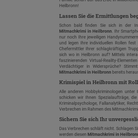
Heilbronn!
Lassen Sie die Ermittlungen be
Schon bald finden Sie sich in der In
Mitmachkrimi in Heilbronn
. Ihr Smartph
nur noch Ihre jeweiligen Handynummern
und legen Ihre individuellen Rollen fe
Chefermittler Ihrer schlagkräftigen Tr
sich wo in Heilbronn auf? Mittels inter
faszinierenden Virtual-Reality-Elemente
Verdächtiger in Widersprüche? Stimm
Mitmachkrimi in Heilbronn
bereits herau
Krimispiel in Heilbronn mit Rol
Alle anderen Hobbykriminologen unter 
schicken wir Ihnen Spezialaufträge, die
Kriminalpsychologe, Fallanalytiker, Rech
Verbrechen im Rahmen des Mitmachkrimis
Sichern Sie sich Ihr unvergess
Das Verbrechen schläft nicht. Schlagen Sie
werden diesen
Mitmachkrimi in Heilbron