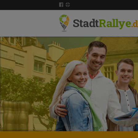
Stadt
Rallye
.