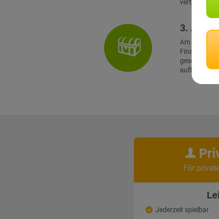
verteilten Te
3. Absch
Am Finalort
Finale müss
geschickt
aufbauenden 
Pri
Für privat
Le
Jederzeit spielbar