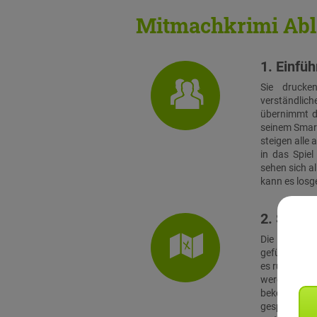
Mitmachkrimi Abl
1. Einfü
Sie drucke
verständlich
übernimmt di
seinem Smart
steigen alle
in das Spie
sehen sich a
kann es losg
2. Stadtr
Die Teams s
geführt, zu 
es rund ein 
werden. Vor 
bekommt jed
gespielt. 