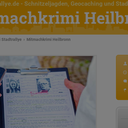
llye.de
- Schnitzeljagden, Geocaching und Stad
machkrimi Heilb
 Stadtrallye
Mitmachkrimi Heilbronn