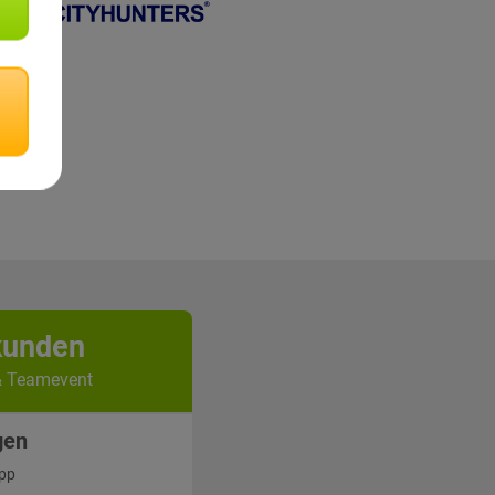
kunden
& Teamevent
gen
App