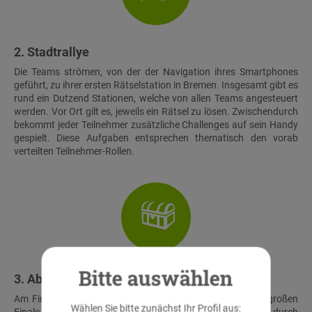
2. Stadtrallye
Die Teams strömen, von der der Navigation ihres Smartphones
geführt, zu ihrer ersten Rätselstation in Bremen. Insgesamt gibt es
rund ein Dutzend Stationen, welche von allen Teams angesteuert
werden. Vor Ort gilt es, jeweils ein Rätsel zu lösen. Zwischendurch
bekommt jeder Teilnehmer zusätzliche Challenges auf sein Handy
gespielt. Diese Aufgaben entsprechen thematisch den vorab
verteilten Teilnehmer-Rollen.
Bitte auswählen
3. Abschluss & Schatzfund
Am Finalort treffen alle Teams wieder aufeinander. Beim großen
Wählen Sie bitte zunächst Ihr Profil aus: