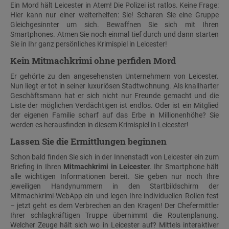
Ein Mord hält Leicester in Atem! Die Polizei ist ratlos. Keine Frage:
Hier kann nur einer weiterhelfen: Sie! Scharen Sie eine Gruppe
Gleichgesinnter um sich. Bewaffnen Sie sich mit Ihren
Smartphones. Atmen Sie noch einmal tief durch und dann starten
Sie in Ihr ganz persönliches Krimispiel in Leicester!
Kein Mitmachkrimi ohne perfiden Mord
Er gehörte zu den angesehensten Unternehmern von Leicester.
Nun liegt er tot in seiner luxuriösen Stadtwohnung. Als knallharter
Geschäftsmann hat er sich nicht nur Freunde gemacht und die
Liste der möglichen Verdächtigen ist endlos. Oder ist ein Mitglied
der eigenen Familie scharf auf das Erbe in Millionenhöhe? Sie
werden es herausfinden in diesem Krimispiel in Leicester!
Lassen Sie die Ermittlungen beginnen
Schon bald finden Sie sich in der Innenstadt von Leicester ein zum
Briefing in Ihren
Mitmachkrimi in Leicester
. Ihr Smartphone hält
alle wichtigen Informationen bereit. Sie geben nur noch Ihre
jeweiligen Handynummern in den Startbildschirm der
Mitmachkrimi-WebApp ein und legen Ihre individuellen Rollen fest
– jetzt geht es dem Verbrechen an den Kragen! Der Chefermittler
Ihrer schlagkräftigen Truppe übernimmt die Routenplanung.
Welcher Zeuge hält sich wo in Leicester auf? Mittels interaktiver