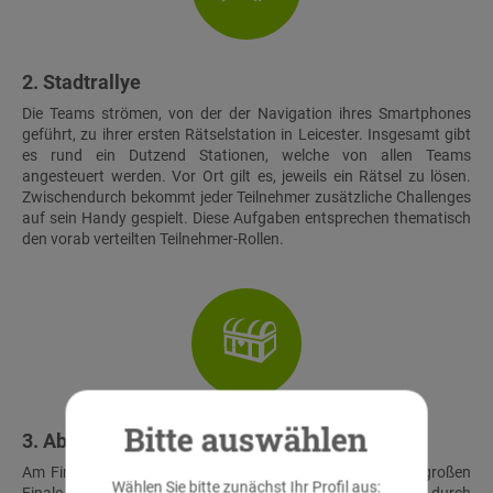
2. Stadtrallye
Die Teams strömen, von der der Navigation ihres Smartphones
geführt, zu ihrer ersten Rätselstation in Leicester. Insgesamt gibt
es rund ein Dutzend Stationen, welche von allen Teams
angesteuert werden. Vor Ort gilt es, jeweils ein Rätsel zu lösen.
Zwischendurch bekommt jeder Teilnehmer zusätzliche Challenges
auf sein Handy gespielt. Diese Aufgaben entsprechen thematisch
den vorab verteilten Teilnehmer-Rollen.
Bitte auswählen
3. Abschluss & Schatzfund
Am Finalort treffen alle Teams wieder aufeinander. Beim großen
Wählen Sie bitte zunächst Ihr Profil aus: