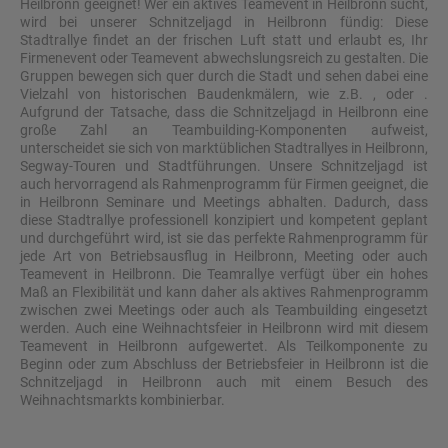
Heilbronn geeignet! Wer ein aktives Teamevent in Heilbronn sucht,
wird bei unserer Schnitzeljagd in Heilbronn fündig: Diese
Stadtrallye findet an der frischen Luft statt und erlaubt es, Ihr
Firmenevent oder Teamevent abwechslungsreich zu gestalten. Die
Gruppen bewegen sich quer durch die Stadt und sehen dabei eine
Vielzahl von historischen Baudenkmälern, wie z.B. , oder .
Aufgrund der Tatsache, dass die Schnitzeljagd in Heilbronn eine
große Zahl an Teambuilding-Komponenten aufweist,
unterscheidet sie sich von marktüblichen Stadtrallyes in Heilbronn,
Segway-Touren und Stadtführungen. Unsere Schnitzeljagd ist
auch hervorragend als Rahmenprogramm für Firmen geeignet, die
in Heilbronn Seminare und Meetings abhalten. Dadurch, dass
diese Stadtrallye professionell konzipiert und kompetent geplant
und durchgeführt wird, ist sie das perfekte Rahmenprogramm für
jede Art von Betriebsausflug in Heilbronn, Meeting oder auch
Teamevent in Heilbronn. Die Teamrallye verfügt über ein hohes
Maß an Flexibilität und kann daher als aktives Rahmenprogramm
zwischen zwei Meetings oder auch als Teambuilding eingesetzt
werden. Auch eine Weihnachtsfeier in Heilbronn wird mit diesem
Teamevent in Heilbronn aufgewertet. Als Teilkomponente zu
Beginn oder zum Abschluss der Betriebsfeier in Heilbronn ist die
Schnitzeljagd in Heilbronn auch mit einem Besuch des
Weihnachtsmarkts kombinierbar.