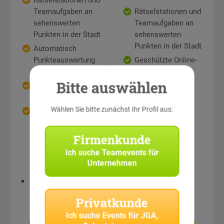
Rätselstationen und
Teamaufgaben an
Rätselstationen und
sehenswerten
Teamaufgaben an
Punkten in der Stadt
sehenswerten
Punkten in der Stadt
Automatisch
Punkteauswertung
Geschützte Online-
durch Handy-App
Bildergalerie
Bitte auswählen
Geschützte Online-
Bildergalerie
Wählen Sie bitte zunächst Ihr Profil aus:
Auch als
Geschenkgutschein
möglich
Firmenkunde
Ich suche
Teamevents für
Unternehmen
Equipment
Equipment
Digitale
Spielmaterialien
Privatkunde
Ich suche
Events für JGA,