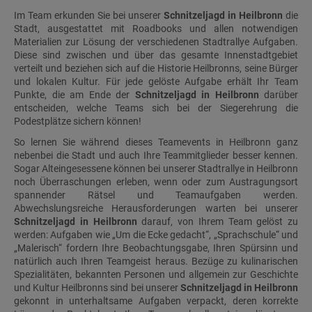
Im Team erkunden Sie bei unserer
Schnitzeljagd in Heilbronn
die
Stadt, ausgestattet mit Roadbooks und allen notwendigen
Materialien zur Lösung der verschiedenen Stadtrallye Aufgaben.
Diese sind zwischen und über das gesamte Innenstadtgebiet
verteilt und beziehen sich auf die Historie Heilbronns, seine Bürger
und lokalen Kultur. Für jede gelöste Aufgabe erhält Ihr Team
Punkte, die am Ende der
Schnitzeljagd in Heilbronn
darüber
entscheiden, welche Teams sich bei der Siegerehrung die
Podestplätze sichern können!
So lernen Sie während dieses Teamevents in Heilbronn ganz
nebenbei die Stadt und auch Ihre Teammitglieder besser kennen.
Sogar Alteingesessene können bei unserer Stadtrallye in Heilbronn
noch Überraschungen erleben, wenn oder zum Austragungsort
spannender Rätsel und Teamaufgaben werden.
Abwechslungsreiche Herausforderungen warten bei unserer
Schnitzeljagd in Heilbronn
darauf, von Ihrem Team gelöst zu
werden: Aufgaben wie „Um die Ecke gedacht“, „Sprachschule“ und
„Malerisch“ fordern Ihre Beobachtungsgabe, Ihren Spürsinn und
natürlich auch Ihren Teamgeist heraus. Bezüge zu kulinarischen
Spezialitäten, bekannten Personen und allgemein zur Geschichte
und Kultur Heilbronns sind bei unserer
Schnitzeljagd in Heilbronn
gekonnt in unterhaltsame Aufgaben verpackt, deren korrekte