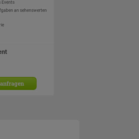
 Events
fgaben an sehenswerten
rie
ent
 anfragen