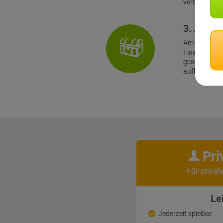
verteilten Te
3. Absch
Am Finalort
Finale müss
geschickt
aufbauenden 
Pri
Für privat
Le
Jederzeit spielbar