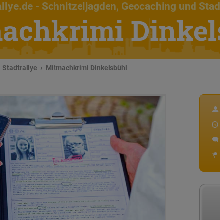
llye.de
- Schnitzeljagden, Geocaching und Stad
achkrimi Dinkel
 Stadtrallye
Mitmachkrimi Dinkelsbühl