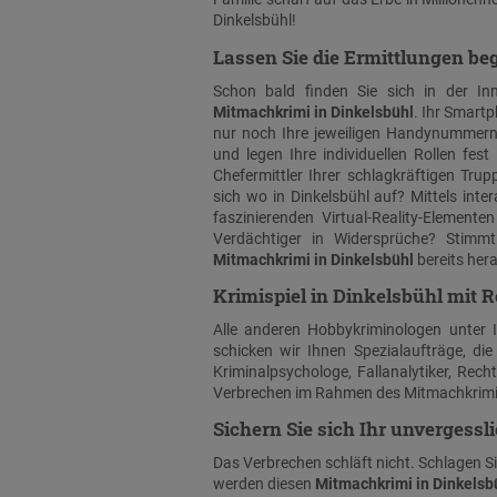
Dinkelsbühl!
Lassen Sie die Ermittlungen be
Schon bald finden Sie sich in der In
Mitmachkrimi in Dinkelsbühl
. Ihr Smartp
nur noch Ihre jeweiligen Handynummern
und legen Ihre individuellen Rollen fe
Chefermittler Ihrer schlagkräftigen Tr
sich wo in Dinkelsbühl auf? Mittels inte
faszinierenden Virtual-Reality-Elemente
Verdächtiger in Widersprüche? Stimm
Mitmachkrimi in Dinkelsbühl
bereits her
Krimispiel in Dinkelsbühl mit R
Alle anderen Hobbykriminologen unter 
schicken wir Ihnen Spezialaufträge, die
Kriminalpsychologe, Fallanalytiker, Rech
Verbrechen im Rahmen des Mitmachkrimis
Sichern Sie sich Ihr unvergess
Das Verbrechen schläft nicht. Schlagen Sie
werden diesen
Mitmachkrimi in Dinkelsb