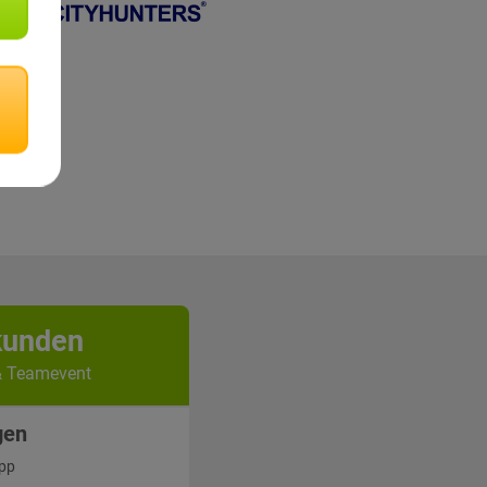
kunden
& Teamevent
gen
App