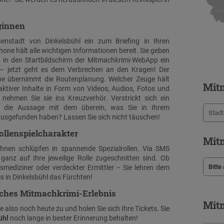
ginnen
nenstadt von Dinkelsbühl ein zum Briefing in Ihren
hone hält alle wichtigen Informationen bereit. Sie geben
 in den Startbildschirm der Mitmachkrimi-WebApp ein
st – jetzt geht es dem Verbrechen an den Kragen! Der
uppe übernimmt die Routenplanung. Welcher Zeuge hält
Mit
raktiver Inhalte in Form von Videos, Audios, Fotos und
n nehmen Sie sie ins Kreuzverhör. Verstrickt sich ein
t die Aussage mit dem überein, was Sie in Ihrem
ausgefunden haben? Lassen Sie sich nicht täuschen!
ollenspielcharakter
Mitm
Ihnen schlüpfen in spannende Spezialrollen. Via SMS
 ganz auf Ihre jeweilige Rolle zugeschnitten sind. Ob
tsmediziner oder verdeckter Ermittler – Sie lehren dem
 in Dinkelsbühl das Fürchten!
liches Mitmachkrimi-Erlebnis
Mitm
 also noch heute zu und holen Sie sich Ihre Tickets. Sie
ühl
noch lange in bester Erinnerung behalten!