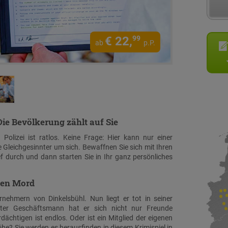
€
22,
99
ab
p.P.
 Die Bevölkerung zählt auf Sie
Polizei ist ratlos. Keine Frage: Hier kann nur einer
e Gleichgesinnter um sich. Bewaffnen Sie sich mit Ihren
 durch und dann starten Sie in Ihr ganz persönliches
den Mord
nehmern von Dinkelsbühl. Nun liegt er tot in seiner
rter Geschäftsmann hat er sich nicht nur Freunde
ächtigen ist endlos. Oder ist ein Mitglied der eigenen
öhe? Sie werden es herausfinden in diesem Krimispiel in