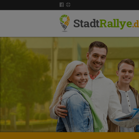
Stadt
Rallye
.