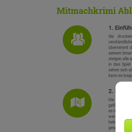
Mitmachkrimi Abl
1. Einfü
Sie drucke
verständlich
übernimmt di
seinem Smart
steigen alle
in das Spie
sehen sich a
kann es losg
2. Stadtr
Die Teams s
geführt, zu i
es rund ein 
werden. Vor 
bekommt jed
gespielt. 