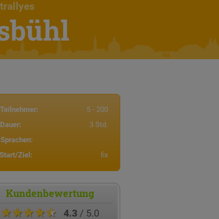
trallyes
sbühl
Teilnehmer:
5 - 200
Dauer:
3 Std.
Sprachen:
Start/Ziel:
fix
Kundenbewertung
★★★★★
4.3
/ 5.0