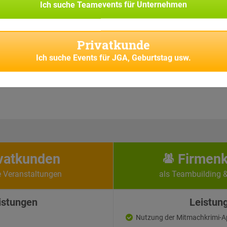
ilnehmer-Rollen.
Ich suche
Teamevents für Unternehmen
luss & Schatzfund
Privatkunde
 treffen alle Teams wieder aufeinander. Beim großen
en die Teilnehmer noch einmal alles geben, um durch
Ich suche
Events für JGA, Geburtstag usw.
e Kombination der Lösungen der aufeinander
Rätsel gemeinsam den virtuellen Schatz zu bergen...
vatkunden
Firmen
e Veranstaltungen
als Teambuilding 
istungen
Leistun
Nutzung der Mitmachkrimi-