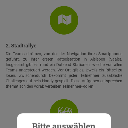
2. Stadtrallye
Die Teams strömen, von der der Navigation ihres Smartphones
geführt, zu ihrer ersten Rätselstation in Alsleben (Saale).
Insgesamt gibt es rund ein Dutzend Stationen, welche von allen
Teams angesteuert werden. Vor Ort gilt es, jeweils ein Rätsel zu
lösen. Zwischendurch bekommt jeder Teilnehmer zusätzliche
Challenges auf sein Handy gespielt. Diese Aufgaben entsprechen
thematisch den vorab verteilten Teilnehmer-Rollen.
Bitte auswählen