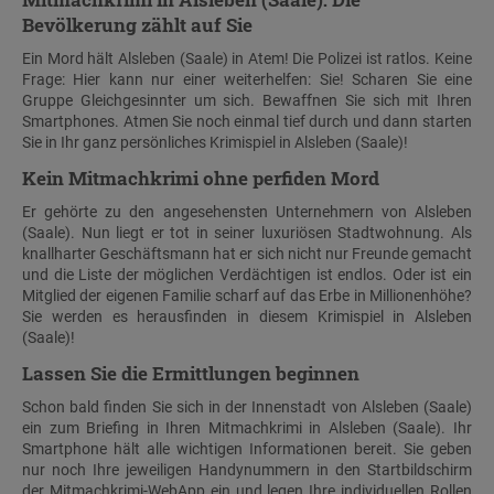
Bevölkerung zählt auf Sie
Ein Mord hält Alsleben (Saale) in Atem! Die Polizei ist ratlos. Keine
Frage: Hier kann nur einer weiterhelfen: Sie! Scharen Sie eine
Gruppe Gleichgesinnter um sich. Bewaffnen Sie sich mit Ihren
Smartphones. Atmen Sie noch einmal tief durch und dann starten
Sie in Ihr ganz persönliches Krimispiel in Alsleben (Saale)!
Kein Mitmachkrimi ohne perfiden Mord
Er gehörte zu den angesehensten Unternehmern von Alsleben
(Saale). Nun liegt er tot in seiner luxuriösen Stadtwohnung. Als
knallharter Geschäftsmann hat er sich nicht nur Freunde gemacht
und die Liste der möglichen Verdächtigen ist endlos. Oder ist ein
Mitglied der eigenen Familie scharf auf das Erbe in Millionenhöhe?
Sie werden es herausfinden in diesem Krimispiel in Alsleben
(Saale)!
Lassen Sie die Ermittlungen beginnen
Schon bald finden Sie sich in der Innenstadt von Alsleben (Saale)
ein zum Briefing in Ihren Mitmachkrimi in Alsleben (Saale). Ihr
Smartphone hält alle wichtigen Informationen bereit. Sie geben
nur noch Ihre jeweiligen Handynummern in den Startbildschirm
der Mitmachkrimi-WebApp ein und legen Ihre individuellen Rollen