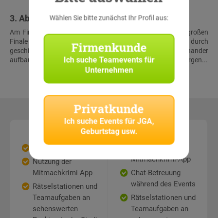
3. Abschluss & Schatzfund
Wählen Sie bitte zunächst Ihr Profil aus:
Am Finalort treffen alle Teams wieder aufeinander. Beim großen
Finale müssen die Teilnehmer noch einmal alles geben, um durch
Firmenkunde
geschickte Kombination der Lösungen der aufeinander
Ich suche
Teamevents für
aufbauenden Rätsel gemeinsam den virtuellen Schatz zu bergen...
Unternehmen
Privatkunde
Ich suche
Events für JGA,
Geburtstag usw.
Leistungen
Leistungen
Jederzeit spielbar
Nutzung der
Mitmachkrimi-App
Nutzung der
Mitmachkrimi App
Chat-Betreuung
während des Events
Rätselstationen und
Teamaufgaben an
Rätselstationen und
sehenswerten
Teamaufgaben an