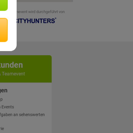
eses Teamevent wird durchgeführt von
kunden
& Teamevent
gen
pp
 Events
fgaben an sehenswerten
rie