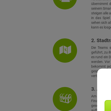
übernimmt di
seinem Smart
steigen alle
in das Spie
sehen sich a
kann es losg
2. Stadtr
Die Teams s
geführt, zu 
es rund ein 
werden. Vor 
bekommt jed
gespielt. 
verteilten Te
3. Absch
Am Finalort
Finale müss
geschickt
aufbauenden 