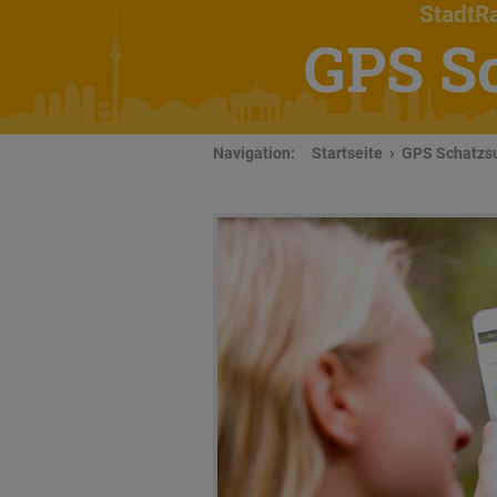
StadtRa
GPS S
Navigation:
Startseite
GPS Schatzsu