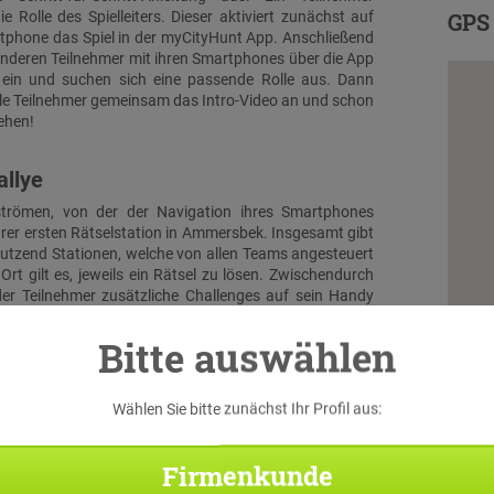
e Rolle des Spielleiters. Dieser aktiviert zunächst auf
GPS 
phone das Spiel in der myCityHunt App. Anschließend
 anderen Teilnehmer mit ihren Smartphones über die App
l ein und suchen sich eine passende Rolle aus. Dann
lle Teilnehmer gemeinsam das Intro-Video an und schon
ehen!
allye
trömen, von der der Navigation ihres Smartphones
ihrer ersten Rätselstation in Ammersbek. Insgesamt gibt
Dutzend Stationen, welche von allen Teams angesteuert
Ort gilt es, jeweils ein Rätsel zu lösen. Zwischendurch
er Teilnehmer zusätzliche Challenges auf sein Handy
Diese Aufgaben entsprechen thematisch den vorab
ilnehmer-Rollen.
Bitte auswählen
luss & Schatzfund
Wählen Sie bitte zunächst Ihr Profil aus:
 treffen alle Teams wieder aufeinander. Beim großen
en die Teilnehmer noch einmal alles geben, um durch
Firmenkunde
e Kombination der Lösungen der aufeinander
Rätsel gemeinsam den virtuellen Schatz zu bergen...