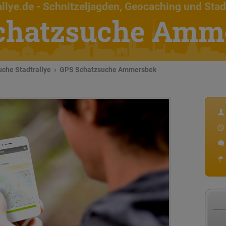
llye.de
- Schnitzeljagden, Geocaching und Stad
chatzsuche Amm
che Stadtrallye
GPS Schatzsuche Ammersbek