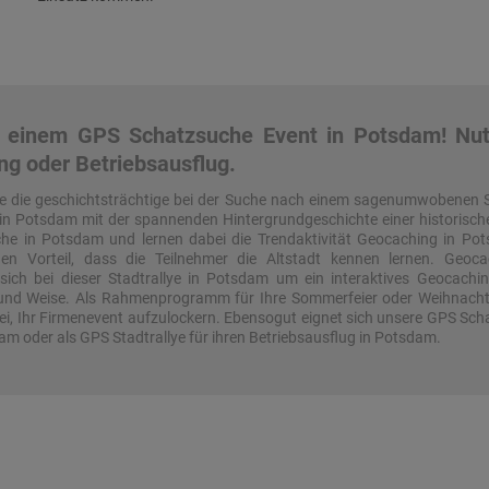
 einem GPS Schatzsuche Event in Potsdam! Nutze
ng oder Betriebsausflug.
ie die geschichtsträchtige bei der Suche nach einem sagenumwobenen 
gd in Potsdam mit der spannenden Hintergrundgeschichte einer historisch
e in Potsdam und lernen dabei die Trendaktivität Geocaching in P
en Vorteil, dass die Teilnehmer die Altstadt kennen lernen. Geoc
sich bei dieser Stadtrallye in Potsdam um ein interaktives Geocaching
t und Weise. Als Rahmenprogramm für Ihre Sommerfeier oder Weihnachtsf
bei, Ihr Firmenevent aufzulockern. Ebensogut eignet sich unsere GPS Sch
am oder als GPS Stadtrallye für ihren Betriebsausflug in Potsdam.