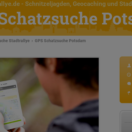
llye.de
- Schnitzeljagden, Geocaching und Stad
Schatzsuche Po
che Stadtrallye
GPS Schatzsuche Potsdam