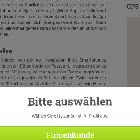
e Rolle des Spielleiters. Dieser aktiviert zunächst auf
GPS 
phone das Spiel in der myCityHunt App. Anschließend
 anderen Teilnehmer mit ihren Smartphones über die App
l ein und suchen sich eine passende Rolle aus. Dann
lle Teilnehmer gemeinsam das Intro-Video an und schon
ehen!
allye
trömen, von der der Navigation ihres Smartphones
hrer ersten Rätselstation in Potsdam. Insgesamt gibt es
tzend Stationen, welche von allen Teams angesteuert
Ort gilt es, jeweils ein Rätsel zu lösen. Zwischendurch
er Teilnehmer zusätzliche Challenges auf sein Handy
Diese Aufgaben entsprechen thematisch den vorab
ilnehmer-Rollen.
Bitte auswählen
luss & Schatzfund
Wählen Sie bitte zunächst Ihr Profil aus:
 treffen alle Teams wieder aufeinander. Beim großen
en die Teilnehmer noch einmal alles geben, um durch
Firmenkunde
e Kombination der Lösungen der aufeinander
Rätsel gemeinsam den virtuellen Schatz zu bergen...