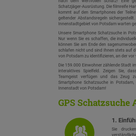
nach dem wertvollen Schatz! Eine geh
Schatzjäger-Ausrüstung. Die filmreife Ha
kommt auf den Smartphones der Teilneh
geltender Abstandsregeln sichergestell
Innenstadtgebiet von Potsdam warten gehe
Unsere Smartphone Schatzsuche in Pots
Nur wenn Sie es schaffen, die individuel
können Sie am Ende den sagenumwobene
schlafen nicht und sind Ihnen stets auf de
von Potsdam zu identifizieren, an der vo
Die 159.000 Einwohner zählende Stadt im
interaktives Spielfeld. Zeigen Sie, 
Teamgeist verfügen und das Zeug z
Smartphone Schatzsuche in Potsdam,
Innenstadt von Potsdam!
GPS Schatzsuche 
1. Einfü
Sie drucke
verständlich