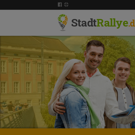
Stadt
Rallye
.