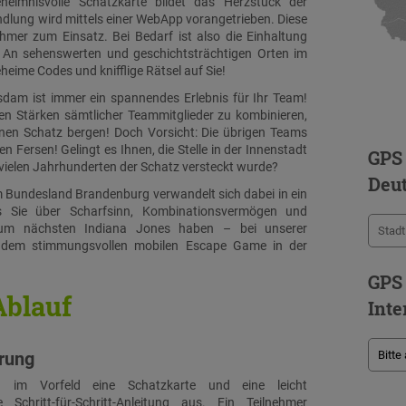
eimnisvolle Schatzkarte bildet das Herzstück der
ndlung wird mittels einer WebApp vorangetrieben. Diese
mer zum Einsatz. Bei Bedarf ist also die Einhaltung
t. An sehenswerten und geschichtsträchtigen Orten im
ime Codes und knifflige Rätsel auf Sie!
dam ist immer ein spannendes Erlebnis für Ihr Team!
len Stärken sämtlicher Teammitglieder zu kombinieren,
n Schatz bergen! Doch Vorsicht: Die übrigen Teams
n Fersen! Gelingt es Ihnen, die Stelle in der Innenstadt
GPS
r vielen Jahrhunderten der Schatz versteckt wurde?
Deu
 Bundesland Brandenburg verwandelt sich dabei in ein
dass Sie über Scharfsinn, Kombinationsvermögen und
um nächsten Indiana Jones haben – bei unserer
 dem stimmungsvollen mobilen Escape Game in der
GPS
Ablauf
Inte
hrung
n im Vorfeld eine Schatzkarte und eine leicht
e Schritt-für-Schritt-Anleitung aus. Ein Teilnehmer