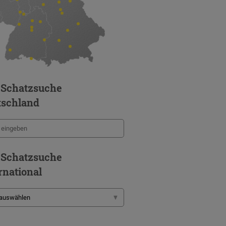
 Schatzsuche
tschland
 Schatzsuche
rnational