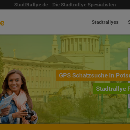
StadtRallye.de - Die Stadtrallye Spezialisten
de
Stadtrallyes
GPS Schatzsuche in Pot
Stadtrallye