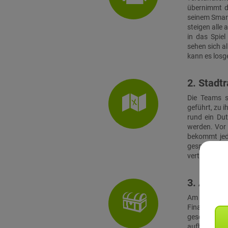
übernimmt di
seinem Smart
steigen alle
in das Spie
sehen sich a
kann es losg
2. Stadtr
Die Teams s
geführt, zu i
rund ein Du
werden. Vor 
bekommt jed
gespielt. 
verteilten Te
3. Absch
Am Finalort
Finale müss
geschickt
aufbauenden 