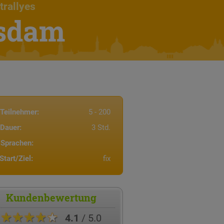
trallyes
tsdam
Teilnehmer:
5 - 200
Dauer:
3 Std.
Sprachen:
Start/Ziel:
fix
Kundenbewertung
★★★★★
4.1
/ 5.0