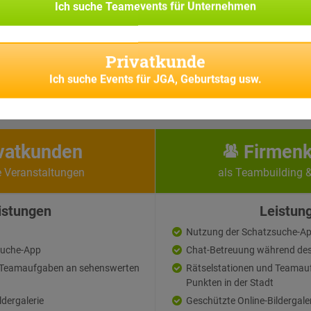
Ich suche
Teamevents für Unternehmen
Di
Privatkunde
Ich suche
Events für JGA, Geburtstag usw.
vatkunden
Firmen
e Veranstaltungen
als Teambuilding 
istungen
Leistun
Nutzung der Schatzsuche-A
suche-App
Chat-Betreuung während des
d Teamaufgaben an sehenswerten
Rätselstationen und Teamau
Punkten in der Stadt
ldergalerie
Geschützte Online-Bildergale