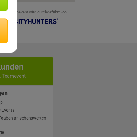
eses Teamevent wird durchgeführt von
kunden
& Teamevent
gen
pp
 Events
fgaben an sehenswerten
rie