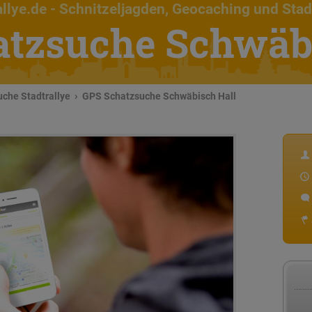
llye.de
- Schnitzeljagden, Geocaching und Stad
atzsuche Schwäbi
che Stadtrallye
GPS Schatzsuche Schwäbisch Hall