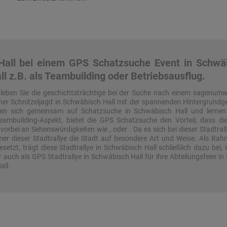
all bei einem GPS Schatzsuche Event in Schwäb
ll z.B. als Teambuilding oder Betriebsausflug.
rleben Sie die geschichtsträchtige bei der Suche nach einem sagenum
iner Schnitzeljagd in Schwäbisch Hall mit der spannenden Hintergrundges
en sich gemeinsam auf Schatzsuche in Schwäbisch Hall und lernen 
mbuilding-Aspekt, bietet die GPS Schatzsuche den Vorteil, dass die 
orbei an Sehenswürdigkeiten wie , oder . Da es sich bei dieser Stadtral
hmer dieser Stadtrallye die Stadt auf besondere Art und Weise. Als R
setzt, trägt diese Stadtrallye in Schwäbisch Hall schließlich dazu bei
auch als GPS Stadtrallye in Schwäbisch Hall für ihre Abteilungsfeier in
all.