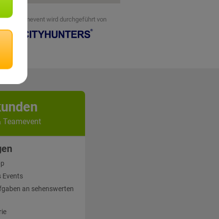
eses Teamevent wird durchgeführt von
kunden
& Teamevent
gen
pp
 Events
fgaben an sehenswerten
rie