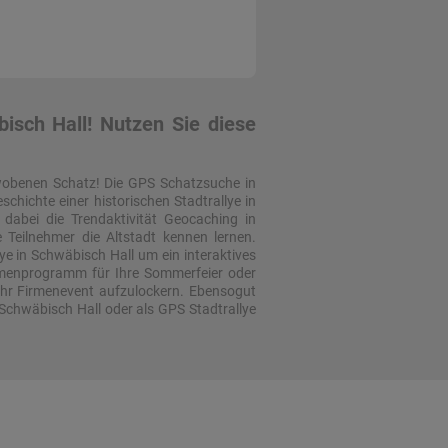
isch Hall! Nutzen Sie diese
wobenen Schatz! Die GPS Schatzsuche in
chichte einer historischen Stadtrallye in
dabei die Trendaktivität Geocaching in
Teilnehmer die Altstadt kennen lernen.
lye in Schwäbisch Hall um ein interaktives
ahmenprogramm für Ihre Sommerfeier oder
, Ihr Firmenevent aufzulockern. Ebensogut
 Schwäbisch Hall oder als GPS Stadtrallye