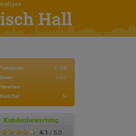
trallyes
sch Hall
Teilnehmer:
5 - 200
Dauer:
3 Std.
Sprachen:
Start/Ziel:
fix
Kundenbewertung
★★★★★
4.1
/ 5.0