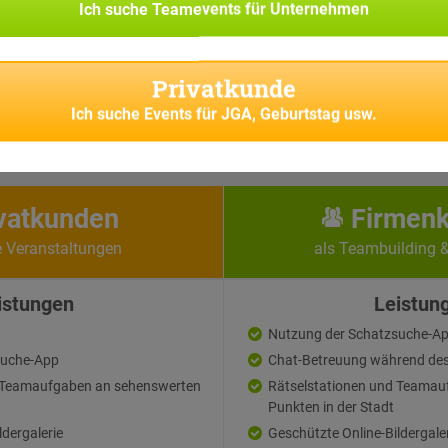
Ich suche
Teamevents für Unternehmen
Rätsel gemeinsam den virtuellen Schatz zu bergen...
Di
Privatkunde
Ich suche
Events für JGA, Geburtstag usw.
vatkunden
Firmen
e Veranstaltungen
als Teambuilding 
istungen
Leistun
Nutzung der Schatzsuche-A
suche-App
Chat-Betreuung während des
d Teamaufgaben an sehenswerten
Rätselstationen und Teamau
Punkten in der Stadt
ldergalerie
Geschützte Online-Bildergale