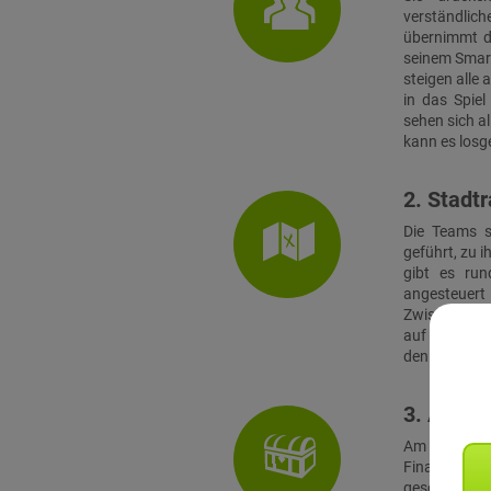
verständlich
übernimmt di
seinem Smart
steigen alle
in das Spie
sehen sich a
kann es losg
2. Stadtr
Die Teams s
geführt, zu i
gibt es run
angesteuert 
Zwischendur
auf sein Ha
den vorab ver
3. Absch
Am Finalort
Finale müss
geschickt