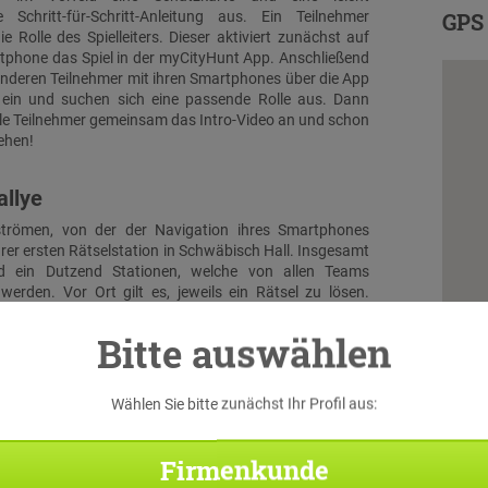
e Schritt-für-Schritt-Anleitung aus. Ein Teilnehmer
GPS 
e Rolle des Spielleiters. Dieser aktiviert zunächst auf
phone das Spiel in der myCityHunt App. Anschließend
 anderen Teilnehmer mit ihren Smartphones über die App
l ein und suchen sich eine passende Rolle aus. Dann
lle Teilnehmer gemeinsam das Intro-Video an und schon
ehen!
allye
trömen, von der der Navigation ihres Smartphones
hrer ersten Rätselstation in Schwäbisch Hall. Insgesamt
d ein Dutzend Stationen, welche von allen Teams
werden. Vor Ort gilt es, jeweils ein Rätsel zu lösen.
ch bekommt jeder Teilnehmer zusätzliche Challenges
ndy gespielt. Diese Aufgaben entsprechen thematisch
Bitte auswählen
teilten Teilnehmer-Rollen.
Wählen Sie bitte zunächst Ihr Profil aus:
luss & Schatzfund
 treffen alle Teams wieder aufeinander. Beim großen
Firmenkunde
en die Teilnehmer noch einmal alles geben, um durch
e Kombination der Lösungen der aufeinander