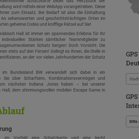
eimnisvolle Schatzkarte bildet das Herzstück der
ndlung wird mittels einer WebApp vorangetrieben. Diese
mer zum Einsatz. Bei Bedarf ist also die Einhaltung
t. An sehenswerten und geschichtsträchtigen Orten im
ten geheime Codes und knifflige Rätsel auf Sie!
bisch Hall ist immer ein spannendes Erlebnis für Ihr
individuellen Stärken sämtlicher Teammitglieder zu
sagenumwobenen Schatz bergen! Doch Vorsicht: Die
en stets auf den Fersen! Gelingt es Ihnen, die Stelle in
GPS
ntifizieren, an der vor vielen Jahrhunderten der Schatz
Deu
t im Bundesland BW verwandelt sich dabei in ein
dass Sie über Scharfsinn, Kombinationsvermögen und
um nächsten Indiana Jones haben – bei unserer
 Hall, dem stimmungsvollen mobilen Escape Game in
GPS
Inte
Ablauf
hrung
n im Vorfeld eine Schatzkarte und eine leicht