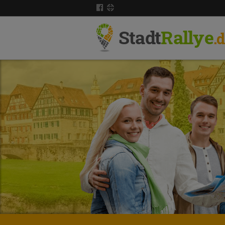
Stadt
Rallye
.