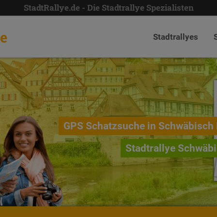
StadtRallye.de - Die Stadtrallye Spezialisten
de
Stadtrallyes
GPS Schatzsuche in Schwäbisch 
Stadtrallye Schwäbi