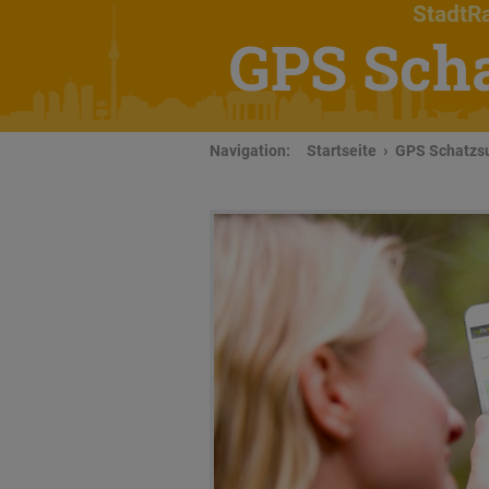
StadtRa
GPS Sch
Navigation:
Startseite
GPS Schatzsu