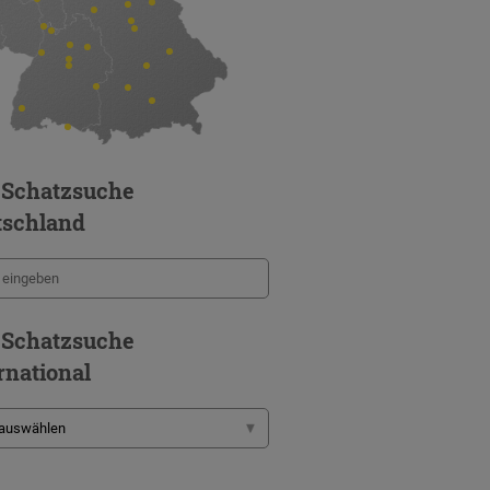
 Schatzsuche
tschland
 Schatzsuche
rnational