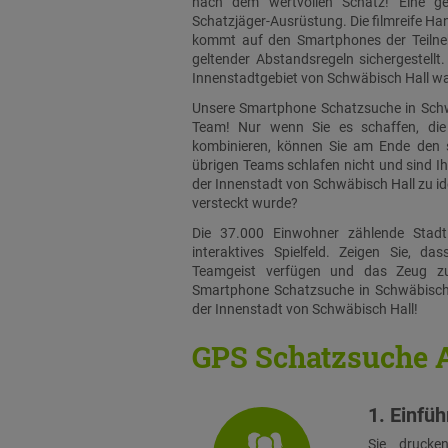
nach dem wertvollen Schatz! Eine geh
Schatzjäger-Ausrüstung. Die filmreife Ha
kommt auf den Smartphones der Teilneh
geltender Abstandsregeln sichergestell
Innenstadtgebiet von Schwäbisch Hall war
Unsere Smartphone Schatzsuche in Schwä
Team! Nur wenn Sie es schaffen, die 
kombinieren, können Sie am Ende den 
übrigen Teams schlafen nicht und sind Ihn
der Innenstadt von Schwäbisch Hall zu ide
versteckt wurde?
Die 37.000 Einwohner zählende Stad
interaktives Spielfeld. Zeigen Sie, 
Teamgeist verfügen und das Zeug z
Smartphone Schatzsuche in Schwäbisch
der Innenstadt von Schwäbisch Hall!
GPS Schatzsuche 
1. Einfü
Sie drucke