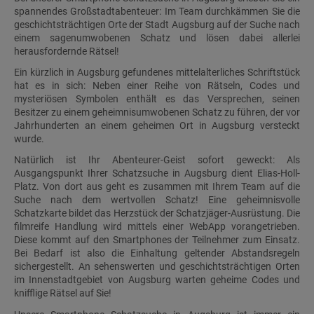
spannendes Großstadtabenteuer: Im Team durchkämmen Sie die
geschichtsträchtigen Orte der Stadt Augsburg auf der Suche nach
einem sagenumwobenen Schatz und lösen dabei allerlei
herausfordernde Rätsel!
Ein kürzlich in Augsburg gefundenes mittelalterliches Schriftstück
hat es in sich: Neben einer Reihe von Rätseln, Codes und
mysteriösen Symbolen enthält es das Versprechen, seinen
Besitzer zu einem geheimnisumwobenen Schatz zu führen, der vor
Jahrhunderten an einem geheimen Ort in Augsburg versteckt
wurde.
Natürlich ist Ihr Abenteurer-Geist sofort geweckt: Als
Ausgangspunkt Ihrer Schatzsuche in Augsburg dient Elias-Holl-
Platz. Von dort aus geht es zusammen mit Ihrem Team auf die
Suche nach dem wertvollen Schatz! Eine geheimnisvolle
Schatzkarte bildet das Herzstück der Schatzjäger-Ausrüstung. Die
filmreife Handlung wird mittels einer WebApp vorangetrieben.
Diese kommt auf den Smartphones der Teilnehmer zum Einsatz.
Bei Bedarf ist also die Einhaltung geltender Abstandsregeln
sichergestellt. An sehenswerten und geschichtsträchtigen Orten
im Innenstadtgebiet von Augsburg warten geheime Codes und
knifflige Rätsel auf Sie!