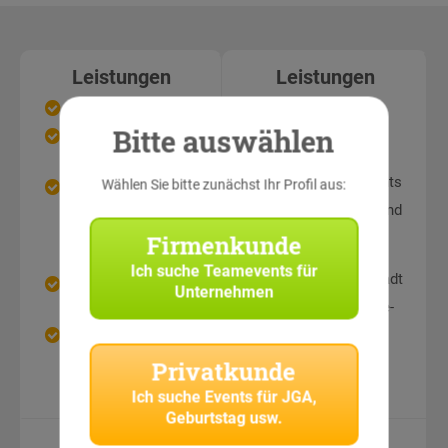
Leistungen
Leistungen
Jederzeit spielbar
Nutzung der
Bitte auswählen
Schatzsuche-App
Nutzung der
Schatzsuche-App
Chat-Betreuung
während des Events
Wählen Sie bitte zunächst Ihr Profil aus:
Rätselstationen und
Teamaufgaben an
Rätselstationen und
sehenswerten
Teamaufgaben an
Firmenkunde
Punkten in der Stadt
sehenswerten
Ich suche
Teamevents für
Punkten in der Stadt
Geschützte Online-
Unternehmen
Bildergalerie
Geschützte Online-
Bildergalerie
Auch als
Geschenkgutschein
Privatkunde
möglich
Ich suche
Events für JGA,
Geburtstag usw.
Equipment
Equipment