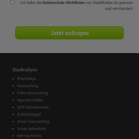
Ich habe die
Datenschutz-Richtlinien
von StadtRallye.de gelesen
und verstanden!
Stadtrallyes
iPad Rallye
Geocaching
Krimi Geocaching
Agenten Rallye
GPS Schatzsuche
Schnitzeljagd
Xmas Geocaching
Xmas Adventure
Mitmachkrimi