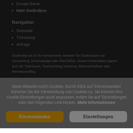
Escape Game
Mehr Stadtrallyes
Navigation
Startseite
Ticketshop
Anfrage
Stadtrallye.de ist Ihr kompetenter Anbieter für Stadtrallyes wie
Geocaching, Schnitzeljagd oder iPad Rallye. Unsere Stadtrallyes eignen
sich als Teamevent, Teambuilding, Incentive, Weihnachtsfeier oder
Betriebsausflug.
Diese Website nutzt Cookies. Durch Klick auf 'Einverstanden'
stimmen Sie der Verwendung von Cookies zu. Sie können Ihre
Cookie-Einstellungen auch anpassen, indem Sie auf 'Einstellungen'
oder den folgenden Link klicken.
Mehr Informationen
Einverstanden
Einstellungen
Anfrage
Made with ♥ in Nürnberg