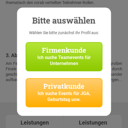
thematisch den vorab verteilten Teilnehmer-Rollen.
Bitte auswählen
Wählen Sie bitte zunächst Ihr Profil aus:
Firmenkunde
3. Abschluss & Schatzfund
Ich suche
Teamevents für
Unternehmen
Am Finalort treffen alle Teams wieder aufeinander. Beim großen
Finale müssen die Teilnehmer noch einmal alles geben, um durch
geschickte Kombination der Lösungen der aufeinander
aufbauenden Rätsel gemeinsam den virtuellen Schatz zu bergen...
Privatkunde
Ich suche
Events für JGA,
Geburtstag usw.
Leistungen
Leistungen