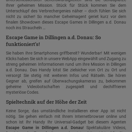
Ihrer geheimen Mission. Stück für Stück kommen Sie dem
Unterschlupf des Verbrechergenies näher – doch fühlen Sie sich
nicht zu sicher! So mancher Geheimagent geriet kurz vor dem
finalen Showdown dieses Escape Games in Dillingen a.d. Donau
noch ins Straucheln …
Escape Game in Dillingen a.d. Donau: So
funktioniert’s!
Sie haben Ihre Smartphones griffbereit? Wunderbar! Mit wenigen
Klicks haben Sie sich in unsere WebApp eingewählt und Zugang zu
streng geheimen Informationen rund um Ihre Mission in Dillingen
a.d. Donau. Das Handy lotst Sie zielsicher von Ort zu Ort und
versorgt Sie stetig mit weiteren Infos und Rätseln. Sie hören
Gegner ab, greifen auf Überwachungskameras zu, bekommen
geheime Videobotschaften zugespielt und dechiffrieren
mysteriöse Codes.
Spieltechnik auf der Höhe der Zeit
Keine Sorge, das umständliche Installieren einer App ist nicht
nötig. Sie gehen einfach mit Ihrem Internetbrowser online und
schon ist Ihr Handy Ihr Universal-Gadget bei diesem Agenten
Escape Game in Dillingen a.d. Donau
! Spektakuläre Videos,