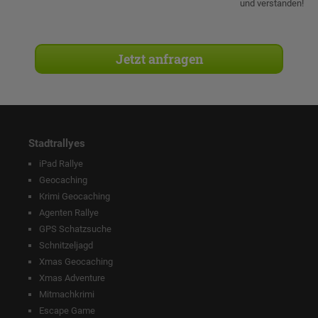
und verstanden!
Stadtrallyes
iPad Rallye
Geocaching
Krimi Geocaching
Agenten Rallye
GPS Schatzsuche
Schnitzeljagd
Xmas Geocaching
Xmas Adventure
Mitmachkrimi
Escape Game