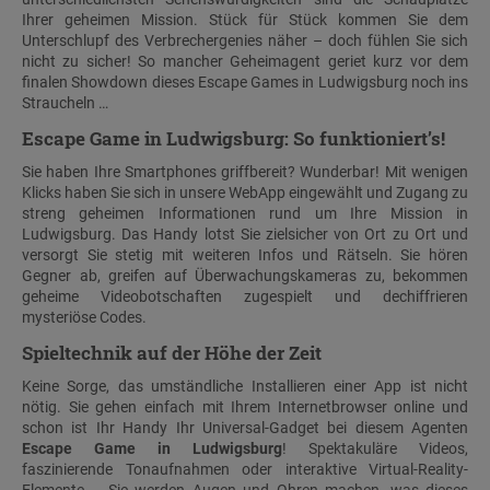
Ihrer geheimen Mission. Stück für Stück kommen Sie dem
Unterschlupf des Verbrechergenies näher – doch fühlen Sie sich
nicht zu sicher! So mancher Geheimagent geriet kurz vor dem
finalen Showdown dieses Escape Games in Ludwigsburg noch ins
Straucheln …
Escape Game in Ludwigsburg: So funktioniert’s!
Sie haben Ihre Smartphones griffbereit? Wunderbar! Mit wenigen
Klicks haben Sie sich in unsere WebApp eingewählt und Zugang zu
streng geheimen Informationen rund um Ihre Mission in
Ludwigsburg. Das Handy lotst Sie zielsicher von Ort zu Ort und
versorgt Sie stetig mit weiteren Infos und Rätseln. Sie hören
Gegner ab, greifen auf Überwachungskameras zu, bekommen
geheime Videobotschaften zugespielt und dechiffrieren
mysteriöse Codes.
Spieltechnik auf der Höhe der Zeit
Keine Sorge, das umständliche Installieren einer App ist nicht
nötig. Sie gehen einfach mit Ihrem Internetbrowser online und
schon ist Ihr Handy Ihr Universal-Gadget bei diesem Agenten
Escape Game in Ludwigsburg
! Spektakuläre Videos,
faszinierende Tonaufnahmen oder interaktive Virtual-Reality-