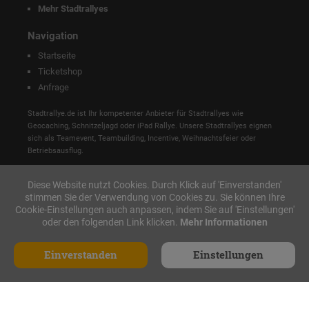
Mehr Stadtrallyes
Navigation
Startseite
Ticketshop
Anfrage
Stadtrallye.de ist Ihr kompetenter Anbieter für Stadtrallyes wie
Geocaching, Schnitzeljagd oder iPad Rallye. Unsere Stadtrallyes eignen
sich als Teamevent, Teambuilding, Incentive, Weihnachtsfeier oder
Betriebsausflug.
Diese Website nutzt Cookies. Durch Klick auf 'Einverstanden'
stimmen Sie der Verwendung von Cookies zu. Sie können Ihre
Cookie-Einstellungen auch anpassen, indem Sie auf 'Einstellungen'
oder den folgenden Link klicken.
Mehr Informationen
Einverstanden
Einstellungen
Anfrage
Made with ♥ in Nürnberg