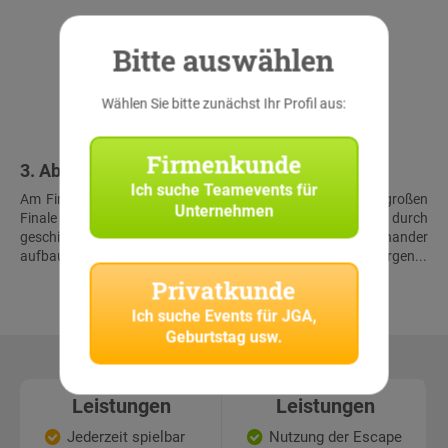
Bitte auswählen
Wählen Sie bitte zunächst Ihr Profil aus:
Firmenkunde
3. Abschluss & Schatzfund
Ich suche
Teamevents für
Am Finalort treffen alle Teams wieder aufeinander. Beim großen
Unternehmen
Finale müssen die Teilnehmer noch einmal alles geben, um durch
geschickte Kombination der Lösungen der aufeinander
aufbauenden Rätsel gemeinsam den virtuellen Schatz zu bergen...
Privatkunde
Ich suche
Events für JGA,
Geburtstag usw.
Leistungen
Leistungen
Jederzeit spielbar
Nutzung der Escape