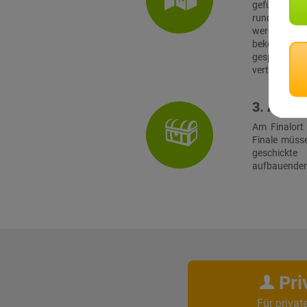
geführt, zu i
rund ein Du
werden. Vor 
bekommt jed
gespielt. 
verteilten Te
3. Absch
Am Finalort
Finale müss
geschickt
aufbauenden 
Pri
Für privat