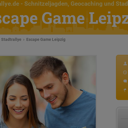
llye.de
- Schnitzeljagden, Geocaching und Stad
scape Game Leipz
Stadtrallye
Escape Game Leipzig