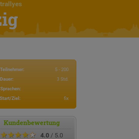
trallyes
ig
Teilnehmer:
5 - 200
Dauer:
3 Std.
Sprachen:
Start/Ziel:
fix
Kundenbewertung
★★★★★
4.0
/ 5.0