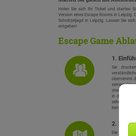
Holen Sie sich Ihr Ticket und starten 
Version eines Escape Rooms in Leipzig. 
Schnitzeljagd in Leipzig. Lassen Sie sic
entgehen!
Escape Game Abla
1. Einfü
Sie drucke
verständlich
übernimmt di
seinem Smart
steigen alle
in das Spie
sehen sich a
kann es losg
2. Stadtr
Die Teams s