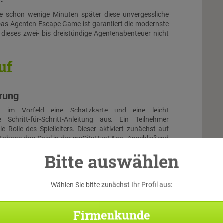
Sie schon wenige Minuten später diese unvergessliche
Das Agenten Escape Game ist garantiert die modernste
h dieses zwei- bis dreistündige Agentenabenteuer nicht
uf
hrung
n im Vorfeld eine Schatzkarte und eine leicht
e Schritt-für-Schritt-Anleitung aus. Ein Teilnehmer
e Rolle des Spielleiters. Dieser aktiviert zunächst auf
phone das Spiel in der myCityHunt App. Anschließend
 anderen Teilnehmer mit ihren Smartphones über die App
Bitte auswählen
l ein und suchen sich eine passende Rolle aus. Dann
lle Teilnehmer gemeinsam das Intro-Video an und schon
ehen!
Wählen Sie bitte zunächst Ihr Profil aus:
allye
Firmenkunde
Di
trömen, von der der Navigation ihres Smartphones