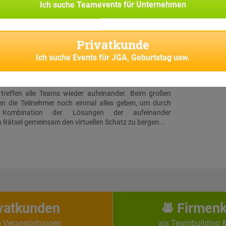
hrer ersten Rätselstation in Leipzig. Insgesamt gibt es
Ich suche
Teamevents für Unternehmen
tzend Stationen, welche von allen Teams angesteuert
Ort gilt es, jeweils ein Rätsel zu lösen. Zwischendurch
er Teilnehmer zusätzliche Challenges auf sein Handy
Privatkunde
Diese Aufgaben entsprechen thematisch den vorab
ilnehmer-Rollen.
Ich suche
Events für JGA, Geburtstag usw.
luss & Schatzfund
 treffen alle Teams wieder aufeinander. Beim großen
en die Teilnehmer noch einmal alles geben, um durch
e Kombination der Lösungen der aufeinander
Rätsel gemeinsam den virtuellen Schatz zu bergen...
vatkunden
Firmen
e Veranstaltungen
als Teambuilding 