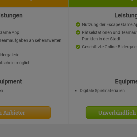
istungen
Leistun
Nutzung der Escape Game A
 Game App
Rätselstationen und Teamau
Punkten in der Stadt
d Teamaufgaben an sehenswerten
Geschützte Online-Bildergale
ldergalerie
tschein möglich
uipment
Equipm
en
Digitale Spielmaterialien
 Anbieter
Unverbindlich