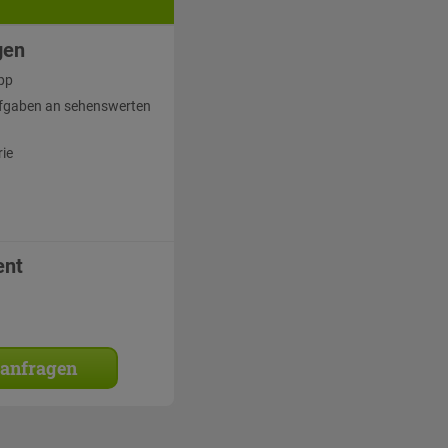
gen
pp
fgaben an sehenswerten
rie
ent
 anfragen