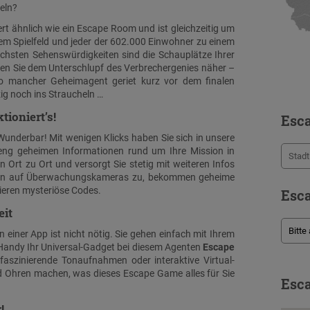
seln?
ert ähnlich wie ein Escape Room und ist gleichzeitig um
hrem Spielfeld und jeder der 602.000 Einwohner zu einem
ichsten Sehenswürdigkeiten sind die Schauplätze Ihrer
en Sie dem Unterschlupf des Verbrechergenies näher –
 So mancher Geheimagent geriet kurz vor dem finalen
g noch ins Straucheln …
tioniert’s!
Esc
Wunderbar! Mit wenigen Klicks haben Sie sich in unsere
ng geheimen Informationen rund um Ihre Mission in
on Ort zu Ort und versorgt Sie stetig mit weiteren Infos
eifen auf Überwachungskameras zu, bekommen geheime
ieren mysteriöse Codes.
Esca
eit
n einer App ist nicht nötig. Sie gehen einfach mit Ihrem
 Handy Ihr Universal-Gadget bei diesem Agenten
Escape
 faszinierende Tonaufnahmen oder interaktive Virtual-
d Ohren machen, was dieses Escape Game alles für Sie
Esca
!