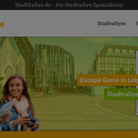
StadtRallye.de - Die Stadtrallye Spezialisten
de
Stadtrallyes
Escape Game in Lei
Stadtrally