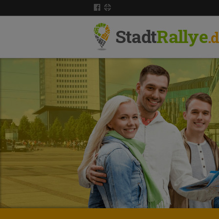
Stadt
Rallye
.