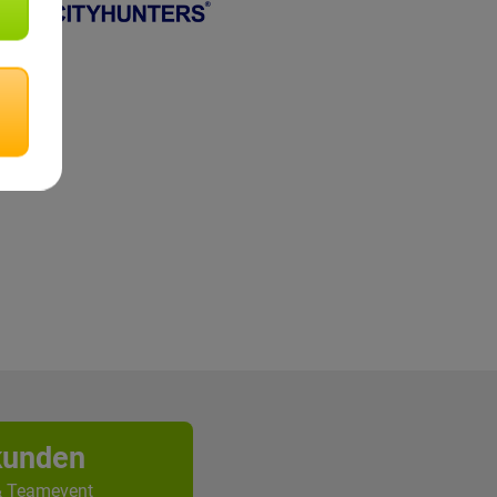
kunden
& Teamevent