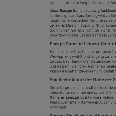
gelungen, sich den Weg ins Freie zu errät
Unser
Escape Game in Leipzig
funktioni
so vieles größer: Ganz Leipzig wird zu I
möglichen Widersacher! Die unterschiedl
geheimen Mission. Stück für Stück komm
doch fühlen Sie sich nicht zu sicher!
Showdown dieses Escape Games in Leipzi
Escape Game in Leipzig: So funk
Sie haben Ihre Smartphones griffbereit? 
WebApp eingewählt und Zugang zu stre
Leipzig. Das Handy lotst Sie zielsicher v
und Rätseln. Sie hören Gegner ab, gr
Videobotschaften zugespielt und dechiffr
Spieltechnik auf der Höhe der Z
Keine Sorge, das umständliche Installiere
Internetbrowser online und schon ist Ihr
Game in Leipzig
! Spektakuläre Videos,
Reality-Elemente – Sie werden Augen un
bereithält!
Starten Sie gleich ins Abenteuer