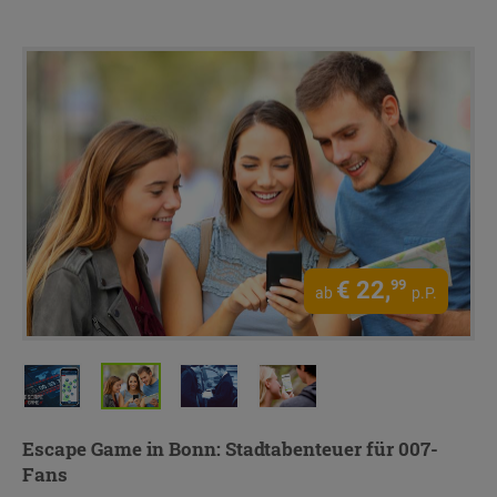
€
22,
99
ab
p.P.
Escape Game in Bonn: Stadtabenteuer für 007-
Fans