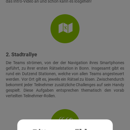
das Intro-Video an und schon kann es losgehen!
2. Stadtrallye
Die Teams strömen, von der der Navigation ihres Smartphones
geführt, zu ihrer ersten Rätselstation in Bonn. Insgesamt gibt es
rund ein Dutzend Stationen, welche von allen Teams angesteuert
werden. Vor Ort gilt es, jeweils ein Rätsel zu lösen. Zwischendurch
bekommt jeder Teilnehmer zusätzliche Challenges auf sein Handy
gespielt. Diese Aufgaben entsprechen thematisch den vorab
verteilten Teilnehmer-Rollen.