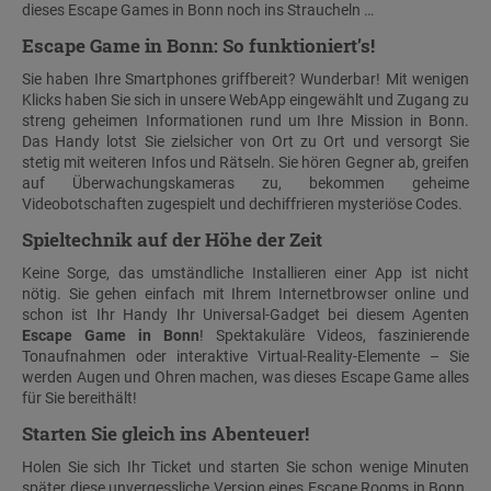
dieses Escape Games in Bonn noch ins Straucheln …
Escape Game in Bonn: So funktioniert’s!
Sie haben Ihre Smartphones griffbereit? Wunderbar! Mit wenigen
Klicks haben Sie sich in unsere WebApp eingewählt und Zugang zu
streng geheimen Informationen rund um Ihre Mission in Bonn.
Das Handy lotst Sie zielsicher von Ort zu Ort und versorgt Sie
stetig mit weiteren Infos und Rätseln. Sie hören Gegner ab, greifen
auf Überwachungskameras zu, bekommen geheime
Videobotschaften zugespielt und dechiffrieren mysteriöse Codes.
Spieltechnik auf der Höhe der Zeit
Keine Sorge, das umständliche Installieren einer App ist nicht
nötig. Sie gehen einfach mit Ihrem Internetbrowser online und
schon ist Ihr Handy Ihr Universal-Gadget bei diesem Agenten
Escape Game in Bonn
! Spektakuläre Videos, faszinierende
Tonaufnahmen oder interaktive Virtual-Reality-Elemente – Sie
werden Augen und Ohren machen, was dieses Escape Game alles
für Sie bereithält!
Starten Sie gleich ins Abenteuer!
Holen Sie sich Ihr Ticket und starten Sie schon wenige Minuten
später diese unvergessliche Version eines Escape Rooms in Bonn.