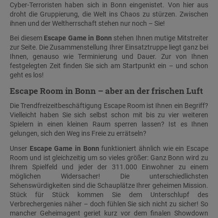
Cyber-Terroristen haben sich in Bonn eingenistet. Von hier aus
droht die Gruppierung, die Welt ins Chaos zu stürzen. Zwischen
ihnen und der Weltherrschaft stehen nur noch – Sie!
Bei diesem
Escape Game in Bonn
stehen Ihnen mutige Mitstreiter
zur Seite. Die Zusammenstellung Ihrer Einsatztruppe liegt ganz bei
Ihnen, genauso wie Terminierung und Dauer. Zur von Ihnen
festgelegten Zeit finden Sie sich am Startpunkt ein – und schon
geht es los!
Escape Room in Bonn – aber an der frischen Luft
Die Trendfreizeitbeschäftigung Escape Room ist Ihnen ein Begriff?
Vielleicht haben Sie sich selbst schon mit bis zu vier weiteren
Spielern in einen kleinen Raum sperren lassen? Ist es Ihnen
gelungen, sich den Weg ins Freie zu errätseln?
Unser
Escape Game in Bonn
funktioniert ähnlich wie ein Escape
Room und ist gleichzeitig um so vieles größer: Ganz Bonn wird zu
Ihrem Spielfeld und jeder der 311.000 Einwohner zu einem
möglichen Widersacher! Die unterschiedlichsten
Sehenswürdigkeiten sind die Schauplätze Ihrer geheimen Mission.
Stück für Stück kommen Sie dem Unterschlupf des
Verbrechergenies näher – doch fühlen Sie sich nicht zu sicher! So
mancher Geheimagent geriet kurz vor dem finalen Showdown