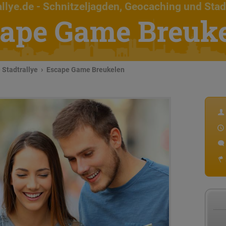
llye.de
- Schnitzeljagden, Geocaching und Stad
ape Game Breuk
Stadtrallye
Escape Game Breukelen