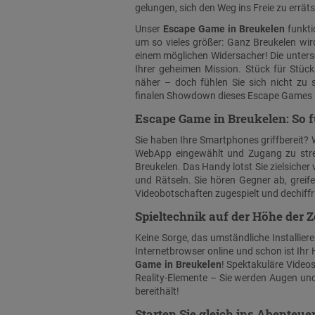
gelungen, sich den Weg ins Freie zu errät
Unser
Escape Game in Breukelen
funkti
um so vieles größer: Ganz Breukelen wir
einem möglichen Widersacher! Die unters
Ihrer geheimen Mission. Stück für Stü
näher – doch fühlen Sie sich nicht zu
finalen Showdown dieses Escape Games i
Escape Game in Breukelen: So fu
Sie haben Ihre Smartphones griffbereit? 
WebApp eingewählt und Zugang zu stre
Breukelen. Das Handy lotst Sie zielsicher 
und Rätseln. Sie hören Gegner ab, gr
Videobotschaften zugespielt und dechiffr
Spieltechnik auf der Höhe der Z
Keine Sorge, das umständliche Installiere
Internetbrowser online und schon ist Ihr
Game in Breukelen
! Spektakuläre Videos
Reality-Elemente – Sie werden Augen un
bereithält!
Starten Sie gleich ins Abenteuer