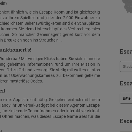
seln?
oniert ähnlich wie ein Escape Room und ist gleichzeitig
d zu Ihrem Spielfeld und jeder der 7.000 Einwohner zu
chiedlichsten Sehenswürdigkeiten sind die Schauplätze
ck kommen Sie dem Unterschlupf des Verbrechergenies
 sicher! So mancher Geheimagent geriet kurz vor dem
n Breukelen noch ins Straucheln …
nktioniert’s!
Esc
Wunderbar! Mit wenigen Klicks haben Sie sich in unsere
ng geheimen Informationen rund um Ihre Mission in
von Ort zu Ort und versorgt Sie stetig mit weiteren Infos
eifen auf Überwachungskameras zu, bekommen geheime
ieren mysteriöse Codes.
Esca
eit
n einer App ist nicht nötig. Sie gehen einfach mit Ihrem
 Handy Ihr Universal-Gadget bei diesem Agenten
Escape
, faszinierende Tonaufnahmen oder interaktive Virtual-
d Ohren machen, was dieses Escape Game alles für Sie
Esca
!