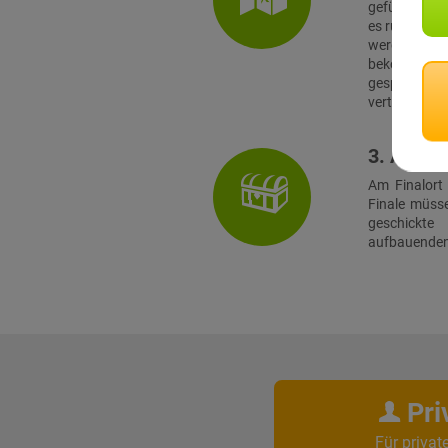
geführt, zu 
es rund ein 
werden. Vor 
bekommt jed
gespielt. 
verteilten Te
3. Absch
Am Finalort
Finale müss
geschickt
aufbauenden 
Pri
Für privat