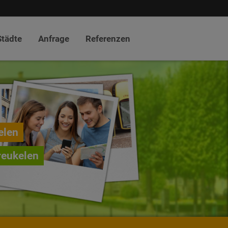
Städte
Anfrage
Referenzen
elen
reukelen