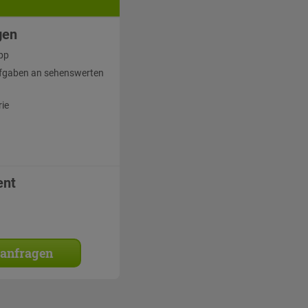
gen
pp
fgaben an sehenswerten
rie
ent
 anfragen