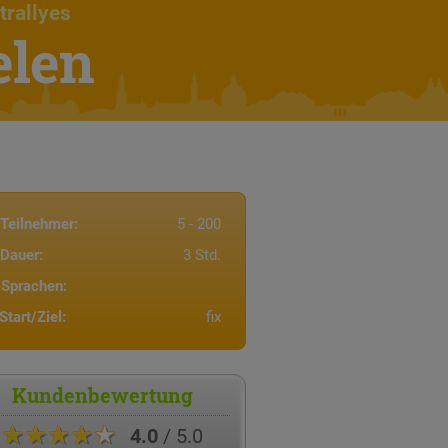
trallyes
elen
Teilnehmer:
5 - 200
Dauer:
3 Std.
Sprachen:
Start/Ziel:
fix
Kundenbewertung
★★★★★
4.0
/ 5.0