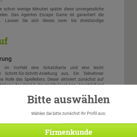
Sie schon wenige Minuten später diese unvergessliche
elen. Das Agenten Escape Game ist garantiert die
n. Lassen Sie sich dieses zwei- bis dreistündige
uf
hrung
n im Vorfeld eine Schatzkarte und eine leicht
e Schritt-für-Schritt-Anleitung aus. Ein Teilnehmer
e Rolle des Spielleiters. Dieser aktiviert zunächst auf
phone das Spiel in der myCityHunt App. Anschließend
 anderen Teilnehmer mit ihren Smartphones über die App
Bitte auswählen
l ein und suchen sich eine passende Rolle aus. Dann
lle Teilnehmer gemeinsam das Intro-Video an und schon
ehen!
Wählen Sie bitte zunächst Ihr Profil aus:
allye
Firmenkunde
Di
trömen, von der der Navigation ihres Smartphones