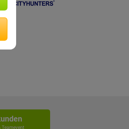
kunden
& Teamevent