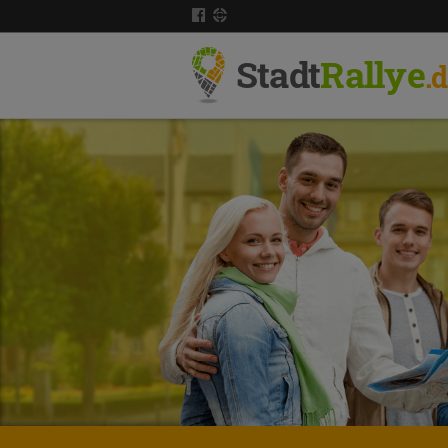
Stadt
Rallye
.