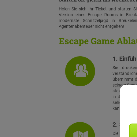
Holen Sie sich Ihr Ticket und starten 
Version eines Escape Rooms in Breuk
modernste Schnitzeljagd in Breukele
Agentenabenteuer nicht entgehen!
Escape Game Abla
1. Einfü
Sie drucke
verständlich
übernimmt di
seinem Smart
steigen alle
in das Spie
sehen sich a
kann es losg
2. Stadtr
Die Teams s