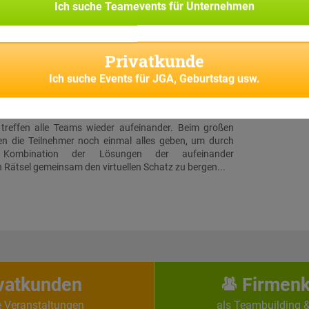
ihrer ersten Rätselstation in Breukelen. Insgesamt gibt
Ich suche
Teamevents für Unternehmen
Dutzend Stationen, welche von allen Teams angesteuert
Ort gilt es, jeweils ein Rätsel zu lösen. Zwischendurch
er Teilnehmer zusätzliche Challenges auf sein Handy
Privatkunde
Diese Aufgaben entsprechen thematisch den vorab
ilnehmer-Rollen.
Ich suche
Events für JGA, Geburtstag usw.
luss & Schatzfund
 treffen alle Teams wieder aufeinander. Beim großen
en die Teilnehmer noch einmal alles geben, um durch
e Kombination der Lösungen der aufeinander
Rätsel gemeinsam den virtuellen Schatz zu bergen...
vatkunden
Firmen
e Veranstaltungen
als Teambuilding 