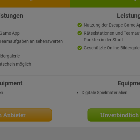
istungen
Leistun
Nutzung der Escape Game A
 Game App
Rätselstationen und Teamau
Punkten in der Stadt
d Teamaufgaben an sehenswerten
Geschützte Online-Bildergale
ldergalerie
tschein möglich
uipment
Equipm
en
Digitale Spielmaterialien
 Anbieter
Unverbindlich