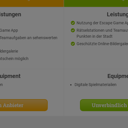
istungen
Leistun
Nutzung der Escape Game A
 Game App
Rätselstationen und Teamau
Punkten in der Stadt
d Teamaufgaben an sehenswerten
Geschützte Online-Bildergale
ldergalerie
tschein möglich
uipment
Equipm
en
Digitale Spielmaterialien
 Anbieter
Unverbindlich