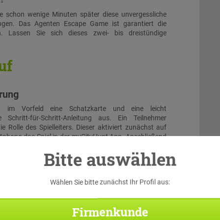
Sie schon wenige Minuten später diese unvergessliche
ngen. Das Agenten Escape Game ist garantiert die
n. Lassen Sie sich dieses zwei- bis dreistündige
uf
hrung
n im Vorfeld eine Schatzkarte und eine leicht
e Schritt-für-Schritt-Anleitung aus. Ein Teilnehmer
e Rolle des Spielleiters. Dieser aktiviert zunächst auf
phone das Spiel in der myCityHunt App. Anschließend
 anderen Teilnehmer mit ihren Smartphones über die App
Bitte auswählen
l ein und suchen sich eine passende Rolle aus. Dann
lle Teilnehmer gemeinsam das Intro-Video an und schon
ehen!
Wählen Sie bitte zunächst Ihr Profil aus:
allye
Firmenkunde
Di
trömen, von der der Navigation ihres Smartphones