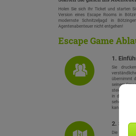
Holen Sie sich Ihr Ticket und starten 
Version eines Escape Rooms in Bötzi
modernste Schnitzeljagd in Bötzinge
Agentenabenteuer nicht entgehen!
Escape Game Abla
1. Einfü
Sie drucke
verständlich
übernimmt di
seinem Smart
steigen alle
in das Spie
sehen sich a
kann es losg
2. Stadtr
Die Teams s