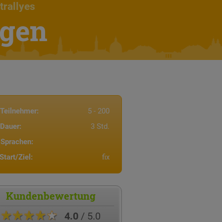
trallyes
ngen
Teilnehmer:
5 - 200
Dauer:
3 Std.
Sprachen:
Start/Ziel:
fix
Kundenbewertung
★★★★★
4.0
/ 5.0