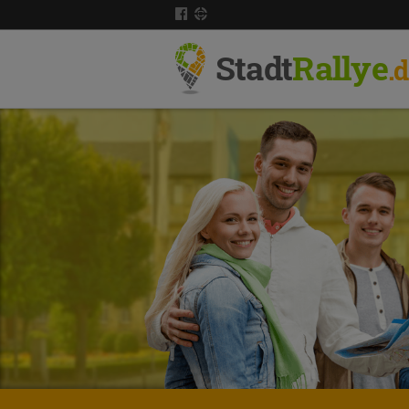
Stadt
Rallye
.