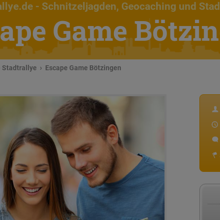
llye.de
- Schnitzeljagden, Geocaching und Stad
ape Game Bötzi
Stadtrallye
Escape Game Bötzingen