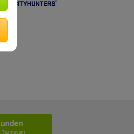
kunden
& Teamevent