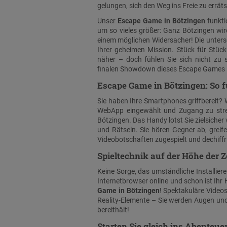
gelungen, sich den Weg ins Freie zu errät
Unser
Escape Game in Bötzingen
funkti
um so vieles größer: Ganz Bötzingen wir
einem möglichen Widersacher! Die unters
Ihrer geheimen Mission. Stück für Stü
näher – doch fühlen Sie sich nicht zu
finalen Showdown dieses Escape Games i
Escape Game in Bötzingen: So fu
Sie haben Ihre Smartphones griffbereit? 
WebApp eingewählt und Zugang zu stre
Bötzingen. Das Handy lotst Sie zielsicher 
und Rätseln. Sie hören Gegner ab, gr
Videobotschaften zugespielt und dechiffr
Spieltechnik auf der Höhe der Z
Keine Sorge, das umständliche Installiere
Internetbrowser online und schon ist Ihr
Game in Bötzingen
! Spektakuläre Videos
Reality-Elemente – Sie werden Augen un
bereithält!
Starten Sie gleich ins Abenteuer