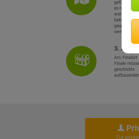
geführt, zu 
es rund ein 
werden. Vor 
bekommt jed
gespielt. 
verteilten Te
3. Absch
Am Finalort
Finale müss
geschickt
aufbauenden 
Pri
Für privat