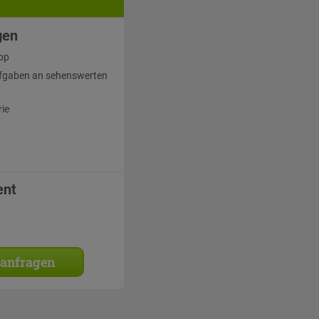
gen
pp
fgaben an sehenswerten
rie
ent
 anfragen