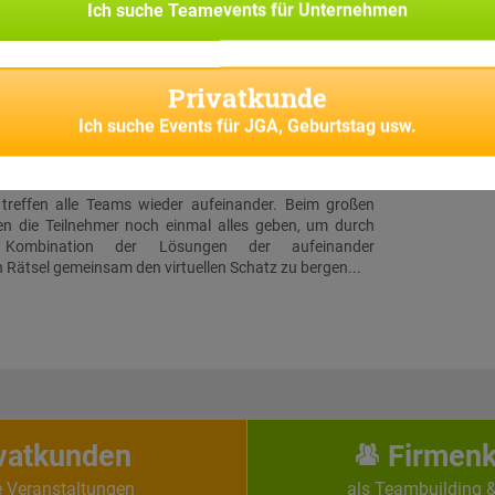
ihrer ersten Rätselstation in Bötzingen. Insgesamt gibt
Ich suche
Teamevents für Unternehmen
Dutzend Stationen, welche von allen Teams angesteuert
Ort gilt es, jeweils ein Rätsel zu lösen. Zwischendurch
er Teilnehmer zusätzliche Challenges auf sein Handy
Privatkunde
Diese Aufgaben entsprechen thematisch den vorab
ilnehmer-Rollen.
Ich suche
Events für JGA, Geburtstag usw.
luss & Schatzfund
 treffen alle Teams wieder aufeinander. Beim großen
en die Teilnehmer noch einmal alles geben, um durch
e Kombination der Lösungen der aufeinander
Rätsel gemeinsam den virtuellen Schatz zu bergen...
vatkunden
Firmen
e Veranstaltungen
als Teambuilding 