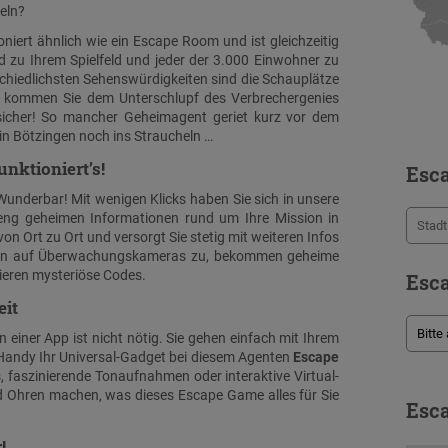
seln?
oniert ähnlich wie ein Escape Room und ist gleichzeitig
d zu Ihrem Spielfeld und jeder der 3.000 Einwohner zu
chiedlichsten Sehenswürdigkeiten sind die Schauplätze
ck kommen Sie dem Unterschlupf des Verbrechergenies
 sicher! So mancher Geheimagent geriet kurz vor dem
n Bötzingen noch ins Straucheln …
nktioniert’s!
Esc
Wunderbar! Mit wenigen Klicks haben Sie sich in unsere
ng geheimen Informationen rund um Ihre Mission in
von Ort zu Ort und versorgt Sie stetig mit weiteren Infos
eifen auf Überwachungskameras zu, bekommen geheime
ieren mysteriöse Codes.
Esca
eit
n einer App ist nicht nötig. Sie gehen einfach mit Ihrem
 Handy Ihr Universal-Gadget bei diesem Agenten
Escape
, faszinierende Tonaufnahmen oder interaktive Virtual-
d Ohren machen, was dieses Escape Game alles für Sie
Esca
!