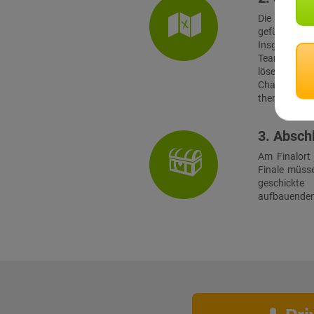
Die Teams s
geführt, zu
Insgesamt g
Teams angest
lösen. Zwi
Challenges 
thematisch d
3. Absch
Am Finalort
Finale müss
geschickt
aufbauenden 