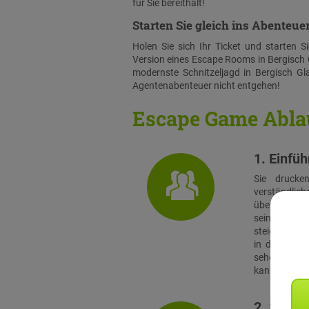
für Sie bereithält!
Starten Sie gleich ins Abenteuer
Holen Sie sich Ihr Ticket und starten 
Version eines Escape Rooms in Bergisch 
modernste Schnitzeljagd in Bergisch Gla
Agentenabenteuer nicht entgehen!
Escape Game Abla
1. Einfü
Sie drucke
verständlich
übernimmt di
seinem Smart
steigen alle
in das Spie
sehen sich a
kann es losg
2. Stadtr