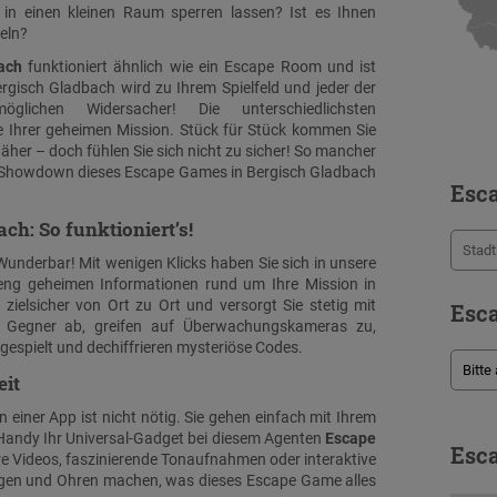
n in einen kleinen Raum sperren lassen? Ist es Ihnen
seln?
ach
funktioniert ähnlich wie ein Escape Room und ist
ergisch Gladbach wird zu Ihrem Spielfeld und jeder der
ichen Widersacher! Die unterschiedlichsten
e Ihrer geheimen Mission. Stück für Stück kommen Sie
her – doch fühlen Sie sich nicht zu sicher! So mancher
n Showdown dieses Escape Games in Bergisch Gladbach
Esc
ch: So funktioniert’s!
Wunderbar! Mit wenigen Klicks haben Sie sich in unsere
ng geheimen Informationen rund um Ihre Mission in
zielsicher von Ort zu Ort und versorgt Sie stetig mit
Esca
n Gegner ab, greifen auf Überwachungskameras zu,
spielt und dechiffrieren mysteriöse Codes.
eit
n einer App ist nicht nötig. Sie gehen einfach mit Ihrem
 Handy Ihr Universal-Gadget bei diesem Agenten
Escape
Esca
re Videos, faszinierende Tonaufnahmen oder interaktive
Augen und Ohren machen, was dieses Escape Game alles