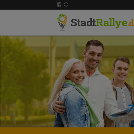
Stadt
Rallye
.