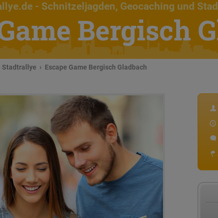
llye.de
- Schnitzeljagden, Geocaching und Stad
Game Bergisch 
Stadtrallye
Escape Game Bergisch Gladbach