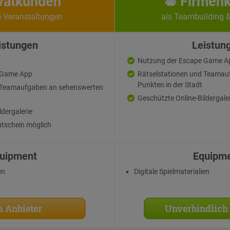
vatkunden
Firmen
e Veranstaltungen
als Teambuilding 
istungen
Leistun
Nutzung der Escape Game A
 Game App
Rätselstationen und Teamau
Punkten in der Stadt
d Teamaufgaben an sehenswerten
Geschützte Online-Bildergale
ldergalerie
tschein möglich
uipment
Equipm
en
Digitale Spielmaterialien
 Anbieter
Unverbindlich