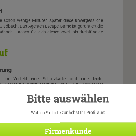
!
Sie schon wenige Minuten später diese unvergessliche
Gladbach. Das Agenten Escape Game ist garantiert die
dbach. Lassen Sie sich dieses zwei- bis dreistündige
uf
hrung
n im Vorfeld eine Schatzkarte und eine leicht
e Schritt-für-Schritt-Anleitung aus. Ein Teilnehmer
e Rolle des Spielleiters. Dieser aktiviert zunächst auf
Bitte auswählen
phone das Spiel in der myCityHunt App. Anschließend
 anderen Teilnehmer mit ihren Smartphones über die App
l ein und suchen sich eine passende Rolle aus. Dann
Wählen Sie bitte zunächst Ihr Profil aus:
lle Teilnehmer gemeinsam das Intro-Video an und schon
ehen!
Firmenkunde
Di
allye