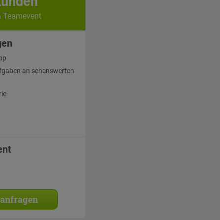
kunden
& Teamevent
gen
pp
fgaben an sehenswerten
rie
ent
 anfragen