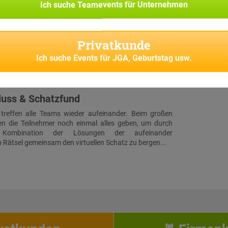
Ich suche
Teamevents für Unternehmen
trömen, von der der Navigation ihres Smartphones
 ihrer ersten Rätselstation in Bergisch Gladbach.
ibt es rund ein Dutzend Stationen, welche von allen
Privatkunde
euert werden. Vor Ort gilt es, jeweils ein Rätsel zu
schendurch bekommt jeder Teilnehmer zusätzliche
Ich suche
Events für JGA, Geburtstag usw.
auf sein Handy gespielt. Diese Aufgaben entsprechen
en vorab verteilten Teilnehmer-Rollen.
luss & Schatzfund
 treffen alle Teams wieder aufeinander. Beim großen
en die Teilnehmer noch einmal alles geben, um durch
e Kombination der Lösungen der aufeinander
Rätsel gemeinsam den virtuellen Schatz zu bergen...