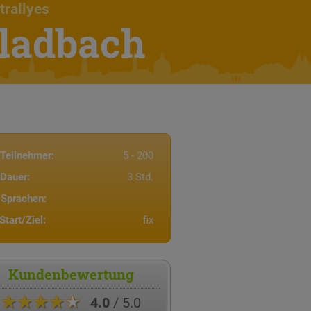
trallyes
Gladbach
Teilnehmer:
5 - 200
Dauer:
3 Std.
Sprachen:
Start/Ziel:
fix
Kundenbewertung
★★★★★
4.0
/ 5.0