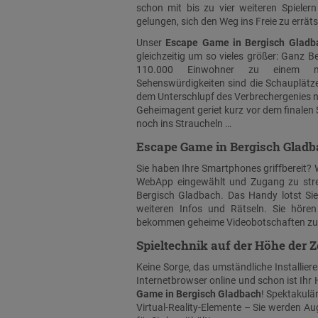
schon mit bis zu vier weiteren Spieler
gelungen, sich den Weg ins Freie zu errät
Unser
Escape Game in Bergisch Gladb
gleichzeitig um so vieles größer: Ganz B
110.000 Einwohner zu einem mögl
Sehenswürdigkeiten sind die Schauplätz
dem Unterschlupf des Verbrechergenies nä
Geheimagent geriet kurz vor dem finale
noch ins Straucheln …
Escape Game in Bergisch Gladba
Sie haben Ihre Smartphones griffbereit? 
WebApp eingewählt und Zugang zu stre
Bergisch Gladbach. Das Handy lotst Sie 
weiteren Infos und Rätseln. Sie höre
bekommen geheime Videobotschaften zuge
Spieltechnik auf der Höhe der Z
Keine Sorge, das umständliche Installiere
Internetbrowser online und schon ist Ihr
Game in Bergisch Gladbach
! Spektakulä
Virtual-Reality-Elemente – Sie werden 