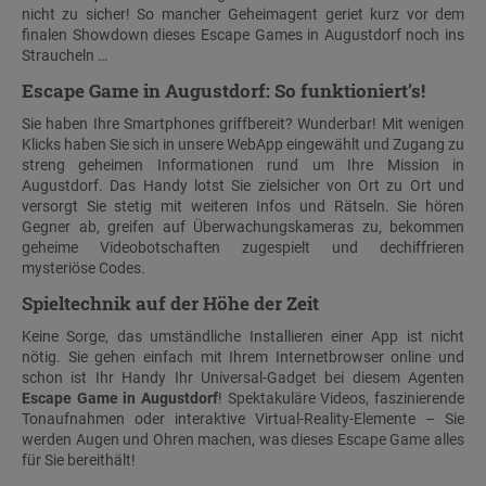
nicht zu sicher! So mancher Geheimagent geriet kurz vor dem
finalen Showdown dieses Escape Games in Augustdorf noch ins
Straucheln …
Escape Game in Augustdorf: So funktioniert’s!
Sie haben Ihre Smartphones griffbereit? Wunderbar! Mit wenigen
Klicks haben Sie sich in unsere WebApp eingewählt und Zugang zu
streng geheimen Informationen rund um Ihre Mission in
Augustdorf. Das Handy lotst Sie zielsicher von Ort zu Ort und
versorgt Sie stetig mit weiteren Infos und Rätseln. Sie hören
Gegner ab, greifen auf Überwachungskameras zu, bekommen
geheime Videobotschaften zugespielt und dechiffrieren
mysteriöse Codes.
Spieltechnik auf der Höhe der Zeit
Keine Sorge, das umständliche Installieren einer App ist nicht
nötig. Sie gehen einfach mit Ihrem Internetbrowser online und
schon ist Ihr Handy Ihr Universal-Gadget bei diesem Agenten
Escape Game in Augustdorf
! Spektakuläre Videos, faszinierende
Tonaufnahmen oder interaktive Virtual-Reality-Elemente – Sie
werden Augen und Ohren machen, was dieses Escape Game alles
für Sie bereithält!