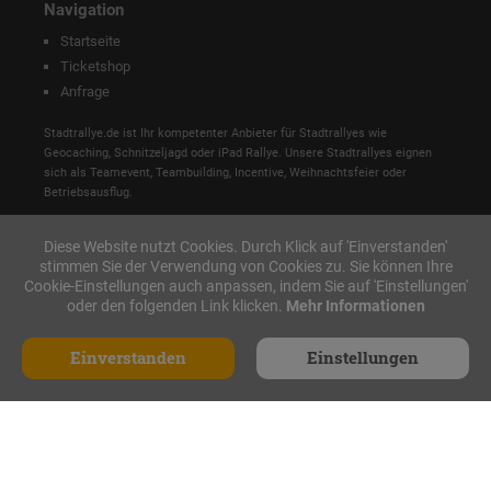
Navigation
Startseite
Ticketshop
Anfrage
Stadtrallye.de ist Ihr kompetenter Anbieter für Stadtrallyes wie
Geocaching, Schnitzeljagd oder iPad Rallye. Unsere Stadtrallyes eignen
sich als Teamevent, Teambuilding, Incentive, Weihnachtsfeier oder
Betriebsausflug.
Diese Website nutzt Cookies. Durch Klick auf 'Einverstanden'
stimmen Sie der Verwendung von Cookies zu. Sie können Ihre
Cookie-Einstellungen auch anpassen, indem Sie auf 'Einstellungen'
oder den folgenden Link klicken.
Mehr Informationen
Einverstanden
Einstellungen
Anfrage
Made with ♥ in Nürnberg