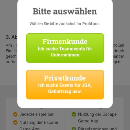
Bitte auswählen
Wählen Sie bitte zunächst Ihr Profil aus:
3. Abschluss & Schatzfund
Firmenkunde
Am Finalort treffen alle Teams wieder aufeinander. Beim großen
Ich suche
Teamevents für
Finale müssen die Teilnehmer noch einmal alles geben, um durch
Unternehmen
geschickte Kombination der Lösungen der aufeinander
aufbauenden Rätsel gemeinsam den virtuellen Schatz zu bergen...
Privatkunde
Ich suche
Events für JGA,
Geburtstag usw.
Leistungen
Leistungen
Jederzeit spielbar
Nutzung der Escape
Game App
Nutzung der Escape
Game App
Rätselstationen und