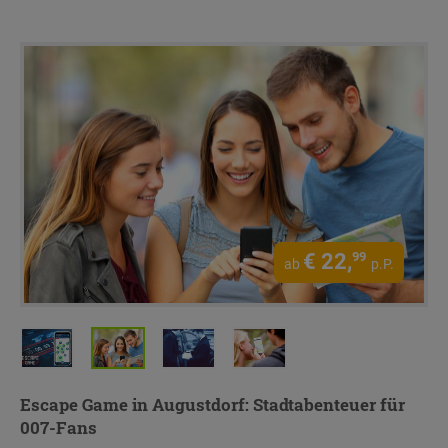
€
22,
99
ab
p.P.
Escape Game in Augustdorf: Stadtabenteuer für
007-Fans