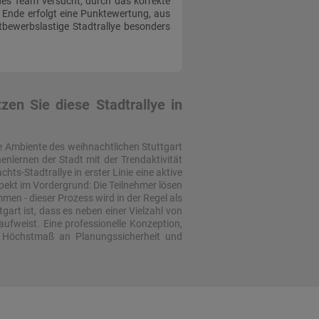
des Team versucht, durch das korrekte
 Ende erfolgt eine Punktewertung, aus
tbewerbslastige Stadtrallye besonders
en Sie diese Stadtrallye in
che Ambiente des weihnachtlichen Stuttgart
enlernen der Stadt mit der Trendaktivität
ts-Stadtrallye in erster Linie eine aktive
spekt im Vordergrund: Die Teilnehmer lösen
en - dieser Prozess wird in der Regel als
gart ist, dass es neben einer Vielzahl von
ufweist. Eine professionelle Konzeption,
in Höchstmaß an Planungssicherheit und