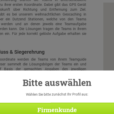
u ihrer ersten Koordinate. Dabei gibt das GPS Gerät
Auskunft über Richtung und Entfernung zum Ziel.
ibt es bei unserem weihnachtlichen Geocaching in
ber ein Dutzend Stationen, welche von den Teams
t werden und an denen jeweils eine Teamaufgabe
erden kann. Die Lösungen tragen die Teams in ihrem
 ein. Für jede korrekt gelöste Aufgabe erhalten sie
luss & Siegerehrung
koordinate werden die Teams von ihrem Teamguide
ieser sammelt die Lösungsbögen der Teams ein und
auf Basis der gemachten Angaben den jeweiligen
 Sobald alle Teams am Ziel eingetroffen sind und der
Bitte auswählen
ren Punkte ermittet hat, findet die Siegerehrung statt.
ng erhält jeder Teilnehmer eine Urkunde. Darüber
de Siegerpreise können optional gebucht oder selbst
t werden.
Wählen Sie bitte zunächst Ihr Profil aus:
Firmenkunde
Di