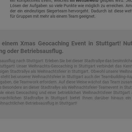
ein kompetitives Event, welches
im Wettbewerb
gespielt wird. Je
Lösen der Aufgaben so viele Punkte wie möglich zu erreichen. Am
der ein eindeutiges Siegerteam hervorgeht. Dadurch ist diese wet
für Gruppen mit mehr als einem Team geeignet.
i einem Xmas Geocaching Event in Stuttgart! Nutz
ing oder Betriebsausflug.
sausflug nach Stuttgart: Erleben Sie bei dieser Stadtrallye das besinnli
Stuttgart! Unser Weihnachts-Geocaching in Stuttgart verbindet das Kenn
sigen Stadtrallye als Weihnachtsfeier in Stuttgart. Obwohl unsere Weihnach
 steht bei unserer Weihnachtsfeier in Stuttgart auch der Teambuilding-A
gaben, die Teamwork erfordern. Auf diese Weise wächst das Team zusamm
 Besondere an dieser Stadtrallye als Weihnachtsfeier-Teamevent in Stutt
 eines Geocaching und einer betrieblichen Weihnachtsfeier Stuttgart a
achtlichen Stadtrallye in Stuttgart bietet Ihnen darüber hinaus e
eihnachtlichen Betriebsausflug in Stuttgart!