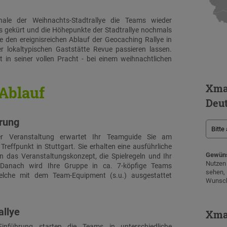
Finale der Weihnachts-Stadtrallye die Teams wieder
s gekürt und die Höhepunkte der Stadtrallye nochmals
 den ereignisreichen Ablauf der Geocaching Rallye in
r lokaltypischen Gaststätte Revue passieren lassen.
t in seiner vollen Pracht - bei einem weihnachtlichen
Xma
Ablauf
Deu
hrung
 Veranstaltung erwartet Ihr Teamguide Sie am
Treffpunkt in Stuttgart. Sie erhalten eine ausführliche
Gewüns
n das Veranstaltungskonzept, die Spielregeln und Ihr
Nutze
 Danach wird Ihre Gruppe in ca. 7-köpfige Teams
sehen
 welche mit dem Team-Equipment (s.u.) ausgestattet
Wunsch
allye
Xma
inführung starten die Teams in unterschiedliche