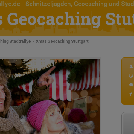
llye.de
- Schnitzeljagden, Geocaching und Stad
 Geocaching Stut
ing Stadtrallye
Xmas Geocaching Stuttgart