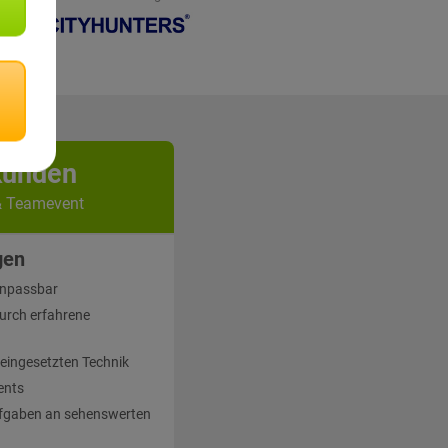
kunden
& Teamevent
gen
 anpassbar
urch erfahrene
 eingesetzten Technik
ents
fgaben an sehenswerten