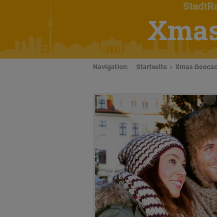
StadtRa
Xmas
Navigation:
Startseite
Xmas Geocach