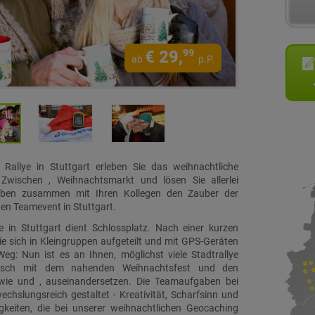
€
29,
99
ab
p.P.
 Rallye in Stuttgart erleben Sie das weihnachtliche
 Zwischen , Weihnachtsmarkt und lösen Sie allerlei
eben zusammen mit Ihren Kollegen den Zauber der
en Teamevent in Stuttgart.
ye in Stuttgart dient Schlossplatz. Nach einer kurzen
 sich in Kleingruppen aufgeteilt und mit GPS-Geräten
g: Nun ist es an Ihnen, möglichst viele Stadtrallye
tisch mit dem nahenden Weihnachtsfest und den
 wie und , auseinandersetzen. Die Teamaufgaben bei
chslungsreich gestaltet - Kreativität, Scharfsinn und
gkeiten, die bei unserer weihnachtlichen Geocaching