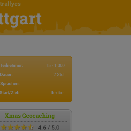
trallyes
tgart
Teilnehmer:
15 - 1.000
Dauer:
2 Std.
Sprachen:
Start/Ziel:
flexibel
Xmas Geocaching
★★★★★
4.6
/ 5.0