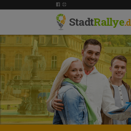
Stadt
Rallye
.