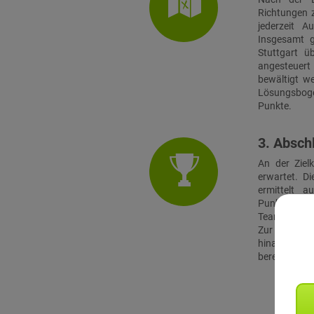
Richtungen z
jederzeit 
Insgesamt g
Stuttgart ü
angesteuer
bewältigt w
Lösungsbogen
Punkte.
3. Absch
An der Ziel
erwartet. D
ermittelt 
Punktestand.
Teamguide de
Zur Belohnu
hinausgehen
bereitgestell