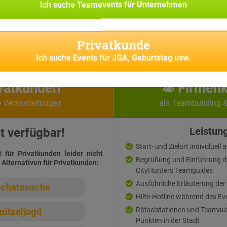
Ich suche
Teamevents für Unternehmen
Privatkunde
Ich suche
Events für JGA, Geburtstag usw.
vatkunden
Firmen
e Veranstaltungen
als Teambuilding 
t verfügbar!
Leistun
Start- und Zielort individuell
t für Privatkunden leider nicht
Begrüßung und Einführung d
 Alternativen für Privatkunden:
CityHunters Teamguides
Ausführliche Erläuterung der
chatzsuche
Hilfe-Hotline während des Ev
nitzeljagd
Rätselstationen und Teamau
Punkten in der Stadt