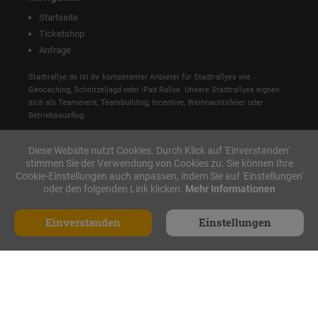
Startseite
Ticketshop
Anfrage
Stadtrallye.de ist Ihr kompetenter Anbieter für Stadtrallyes wie
Geocaching, Schnitzeljagd oder iPad Rallye. Unsere Stadtrallyes eignen
sich als Teamevent, Teambuilding, Incentive, Weihnachtsfeier oder
Betriebsausflug.
Diese Website nutzt Cookies. Durch Klick auf 'Einverstanden'
stimmen Sie der Verwendung von Cookies zu. Sie können Ihre
Cookie-Einstellungen auch anpassen, indem Sie auf 'Einstellungen'
oder den folgenden Link klicken.
Mehr Informationen
Einverstanden
Einstellungen
Anfrage
Made with ♥ in Nürnberg