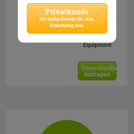
CityHunters
Privatkunde
Teamguides
Ich suche
Events für JGA,
Geschützte Online-
Geburtstag usw.
Bildergalerie
Equipment
Unverbindlich
anfragen