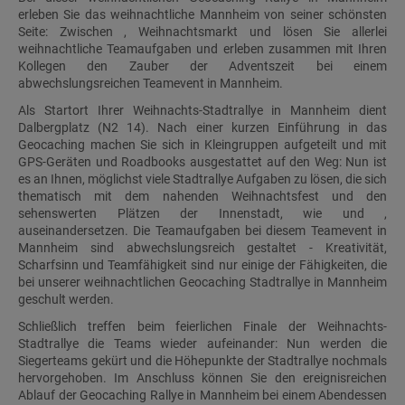
erleben Sie das weihnachtliche Mannheim von seiner schönsten
Seite: Zwischen , Weihnachtsmarkt und lösen Sie allerlei
weihnachtliche Teamaufgaben und erleben zusammen mit Ihren
Kollegen den Zauber der Adventszeit bei einem
abwechslungsreichen Teamevent in Mannheim.
Als Startort Ihrer Weihnachts-Stadtrallye in Mannheim dient
Dalbergplatz (N2 14). Nach einer kurzen Einführung in das
Geocaching machen Sie sich in Kleingruppen aufgeteilt und mit
GPS-Geräten und Roadbooks ausgestattet auf den Weg: Nun ist
es an Ihnen, möglichst viele Stadtrallye Aufgaben zu lösen, die sich
thematisch mit dem nahenden Weihnachtsfest und den
sehenswerten Plätzen der Innenstadt, wie und ,
auseinandersetzen. Die Teamaufgaben bei diesem Teamevent in
Mannheim sind abwechslungsreich gestaltet - Kreativität,
Scharfsinn und Teamfähigkeit sind nur einige der Fähigkeiten, die
bei unserer weihnachtlichen Geocaching Stadtrallye in Mannheim
geschult werden.
Schließlich treffen beim feierlichen Finale der Weihnachts-
Stadtrallye die Teams wieder aufeinander: Nun werden die
Siegerteams gekürt und die Höhepunkte der Stadtrallye nochmals
hervorgehoben. Im Anschluss können Sie den ereignisreichen
Ablauf der Geocaching Rallye in Mannheim bei einem Abendessen