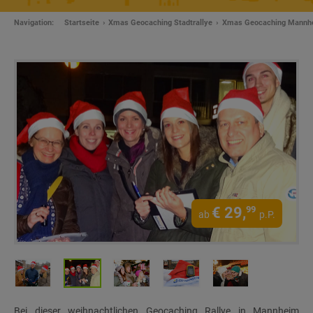
Navigation:
Startseite
Xmas Geocaching Stadtrallye
Xmas Geocaching Mannh
€
29,
99
ab
p.P.
Bei dieser weihnachtlichen Geocaching Rallye in Mannheim