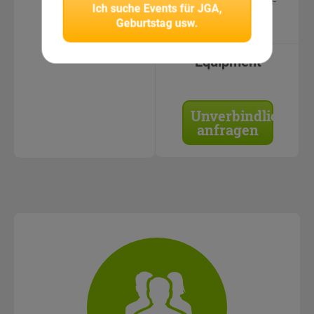
Geschützte Online-
Ich suche
Events für JGA,
Bildergalerie
Geburtstag usw.
Equipment
Unverbindlich
anfragen