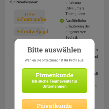
für Privatkunden:
erfahrene
CityHunters
GPS
Teamguides
Schatzsuche
Ausführliche
Erläuterung der
Schnitzeljagd
eingesetzten
Technik
Escape
Hilfe-Hotline
Bitte auswählen
Game
während des Events
Rätselstationen und
Wählen Sie bitte zunächst Ihr Profil aus:
Teamaufgaben an
sehenswerten
Firmenkunde
Punkten in der Stadt
Auswertung und
Ich suche
Teamevents für
Siegerehrung durch
Unternehmen
erfahrene
CityHunters
Teamguides
Privatkunde