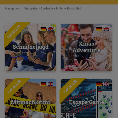
Navigation:
Startseite
Stadtrallye in Schwäbisch Hall
TOPSELLER
Xmas
Schnitzeljagd
Adventure
TOPSELLER
TOPSELLER
NEU
Mitmachkrimi
Escape Game