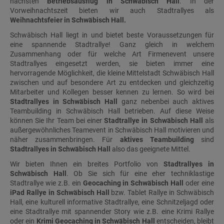
nächsten
Betriebsausflug in Schwäbisch Hall
. In der
Vorweihnachtszeit bieten wir auch Stadtrallyes als
Weihnachtsfeier in Schwäbisch Hall.
Schwäbisch Hall liegt in und bietet beste Voraussetzungen für
eine spannende Stadtrallye! Ganz gleich in welchem
Zusammenhang oder für welche Art Firmenevent unsere
Stadtrallyes eingesetzt werden, sie bieten immer eine
hervorragende Möglichkeit, die kleine Mittelstadt Schwäbisch Hall
zwischen und auf besondere Art zu entdecken und gleichzeitig
Mitarbeiter und Kollegen besser kennen zu lernen. So wird bei
Stadtrallyes in Schwäbisch Hall
ganz nebenbei auch aktives
Teambuilding in Schwäbisch Hall
betrieben. Auf diese Weise
können Sie Ihr Team bei einer
Stadtrallye in Schwäbisch Hall
als
außergewöhnliches Teamevent in Schwäbisch Hall motivieren und
näher zusammenbringen. Für
aktives Teambuilding
sind
Stadtrallyes in Schwäbisch Hall
also das geeignete Mittel.
Wir bieten Ihnen ein breites Portfolio von
Stadtrallyes in
Schwäbisch Hall
. Ob Sie sich für eine eher techniklastige
Stadtrallye wie z.B. ein
Geocaching in Schwäbisch Hall
oder eine
iPad Rallye in Schwäbisch Hall
bzw. Tablet Rallye in Schwäbisch
Hall, eine kulturell informative Stadtrallye, eine Schnitzeljagd oder
eine Stadtrallye mit spannender Story wie z.B. eine Krimi Rallye
oder ein
Krimi Geocaching in Schwäbisch Hall
entscheiden, bleibt