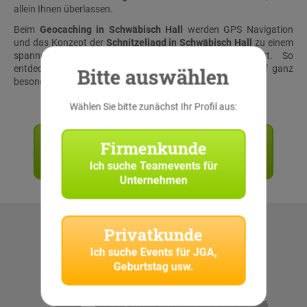
allein Ihnen überlassen.
Beim
Geocaching in Schwäbisch Hall
werden GPS Navigation
und das Konzept der
Schnitzeljagd in Schwäbisch Hall
zu einem
spannenden
Teamevent Schwäbisch Hall
kombiniert. So
Bitte auswählen
entdecken Sie eine Stadt bei
CityHunters Teamevents
auf ganz
besondere Art und Weise.
Wählen Sie bitte zunächst Ihr Profil aus:
Angebot anfordern
Firmenkunde
Jetzt unverbindlich anfragen!
Ich suche
Teamevents für
Unternehmen
Privatkunde
Ich suche
Events für JGA,
Geburtstag usw.