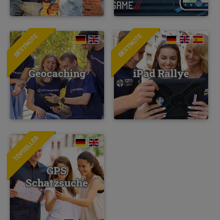
BESTNOTE
BESTNOTE
Geocaching
iPad Rallye
TOPSELLER
GPS
Schatzsuche