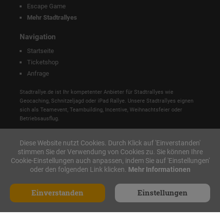
Escape Game
Mehr Stadtrallyes
Navigation
Startseite
Ticketshop
Anfrage
Stadtrallye.de ist Ihr kompetenter Anbieter für Stadtrallyes wie
Geocaching, Schnitzeljagd oder iPad Rallye. Unsere Stadtrallyes eignen
sich als Teamevent, Teambuilding, Incentive, Weihnachtsfeier oder
Betriebsausflug.
Diese Website nutzt Cookies. Durch Klick auf 'Einverstanden'
stimmen Sie der Verwendung von Cookies zu. Sie können Ihre
Cookie-Einstellungen auch anpassen, indem Sie auf 'Einstellungen'
oder den folgenden Link klicken.
Mehr Informationen
Einverstanden
Einstellungen
Made with ♥ in Nürnberg