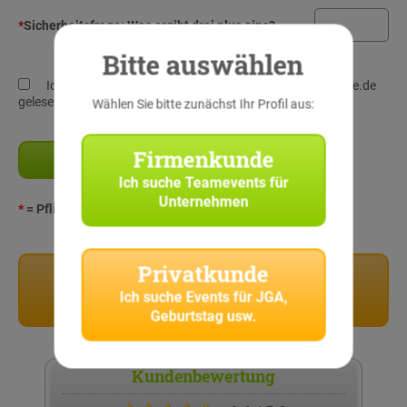
*
Sicherheitsfrage:
Was ergibt drei plus eins?
Bitte auswählen
Ich habe die
Datenschutz-Richtlinien
von StadtRallye.de
gelesen und verstanden!
Wählen Sie bitte zunächst Ihr Profil aus:
Firmenkunde
Ich suche
Teamevents für
Unternehmen
*
= Pflichtangaben
Privatkunde
Privatkunden
Ich suche
Events für JGA,
Stadtrallyes für Privatkunden
Geburtstag usw.
Kundenbewertung