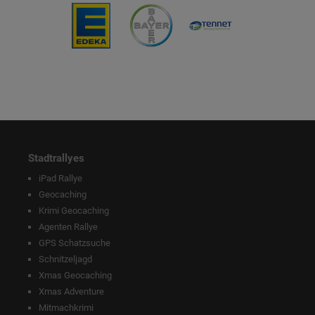
Stadtrallyes
iPad Rallye
Geocaching
Krimi Geocaching
Agenten Rallye
GPS Schatzsuche
Schnitzeljagd
Xmas Geocaching
Xmas Adventure
Mitmachkrimi