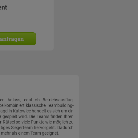
ent
 anfragen
den Anlass, egal ob Betriebsausflug,
ce kombiniert klassische Teambuilding-
jagd in Katowice handelt es sich um ein
z
gespielt wird. Die Teams finden Ihren
 Rätsel so viele Punkte wie möglich zu
utiges Siegerteam hervorgeht. Dadurch
t mehr als einem Team geeignet.