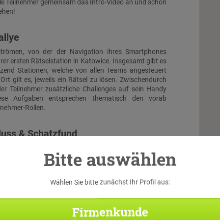
lle Teilnehmer gemeinsam das Intro-Video an und schon
ehen!
allye
trömen, von der der Navigation ihres Smartphones
hrer ersten Rätselstation in Katowice. Insgesamt gibt es
tzend Stationen, welche von allen Teams angesteuert
Ort gilt es, jeweils ein Rätsel zu lösen. Zwischendurch
er Teilnehmer zusätzliche Challenges auf sein Handy
Diese Aufgaben entsprechen thematisch den vorab
ilnehmer-Rollen.
luss & Schatzfund
 treffen alle Teams wieder aufeinander. Beim großen
Bitte auswählen
en die Teilnehmer noch einmal alles geben, um durch
e Kombination der Lösungen der aufeinander
Rätsel gemeinsam den virtuellen Schatz zu bergen...
Wählen Sie bitte zunächst Ihr Profil aus:
Di
Firmenkunde