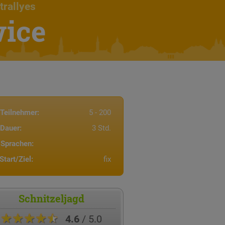
trallyes
wice
Teilnehmer:
5 - 200
Dauer:
3 Std.
Sprachen:
Start/Ziel:
fix
Schnitzeljagd
★★★★★
4.6
/ 5.0