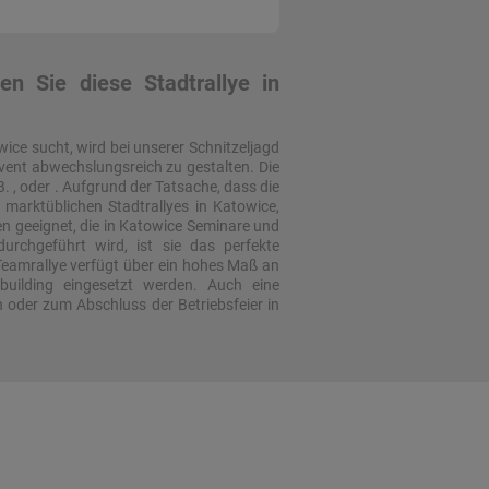
n Sie diese Stadtrallye in
wice sucht, wird bei unserer Schnitzeljagd
mevent abwechslungsreich zu gestalten. Die
 , oder . Aufgrund der Tatsache, dass die
marktüblichen Stadtrallyes in Katowice,
 geeignet, die in Katowice Seminare und
urchgeführt wird, ist sie das perfekte
eamrallye verfügt über ein hohes Maß an
uilding eingesetzt werden. Auch eine
 oder zum Abschluss der Betriebsfeier in