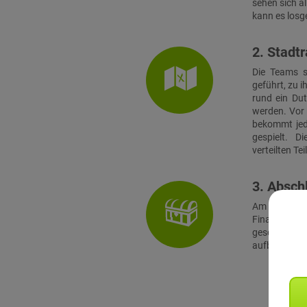
sehen sich a
kann es losg
2. Stadtr
Die Teams s
geführt, zu i
rund ein Du
werden. Vor 
bekommt jed
gespielt. 
verteilten Te
3. Absch
Am Finalort
Finale müss
geschickt
aufbauenden 