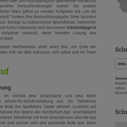
 wenn oder zum Austragungsort spannender Rätsel und
sreiche Herausforderungen warten bei unserer
Ihrem Team gelöst zu werden: Aufgaben wie „Um die
risch“ fordern Ihre Beobachtungsgabe, Ihren Spürsinn
us. Bezüge zu kulinarischen Spezialitäten, bekannten
nd Kultur Katowices sind bei unserer
Schnitzeljagd in
Aufgaben verpackt, deren korrekte Lösung das
n lässt.
nden Wettbewerbs steht eines fest: Am Ende der
Schn
eden Fall viel über Katowice, sich selbst und Ihr Team
auf
Gewüns
Nutze
hrung
sehen
Wunsch
n im Vorfeld eine Schatzkarte und eine leicht
e Schritt-für-Schritt-Anleitung aus. Ein Teilnehmer
e Rolle des Spielleiters. Dieser aktiviert zunächst auf
Schn
phone das Spiel in der myCityHunt App. Anschließend
 anderen Teilnehmer mit ihren Smartphones über die App
l ein und suchen sich eine passende Rolle aus. Dann