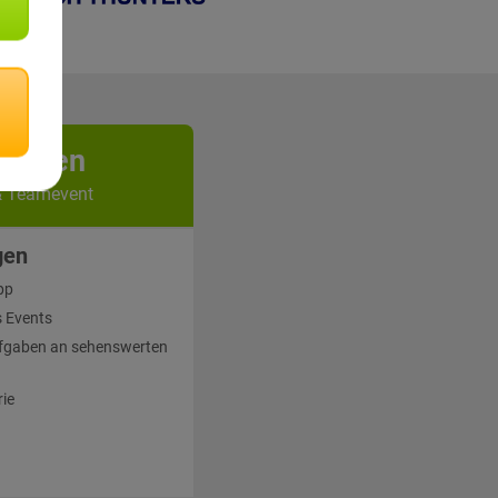
kunden
& Teamevent
gen
pp
 Events
fgaben an sehenswerten
rie