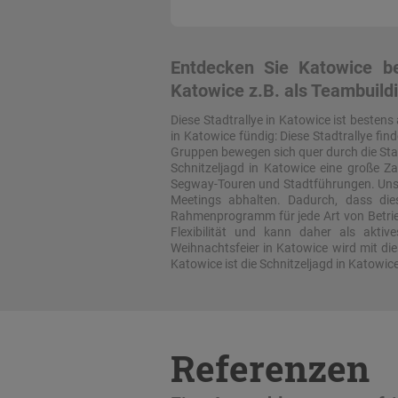
Entdecken Sie Katowice be
Katowice z.B. als Teambuildi
Diese Stadtrallye in Katowice ist bestens
in Katowice fündig: Diese Stadtrallye fin
Gruppen bewegen sich quer durch die Stad
Schnitzeljagd in Katowice eine große Z
Segway-Touren und Stadtführungen. Unse
Meetings abhalten. Dadurch, dass dies
Rahmenprogramm für jede Art von Betrie
Flexibilität und kann daher als akt
Weihnachtsfeier in Katowice wird mit di
Katowice ist die Schnitzeljagd in Katow
Referenzen