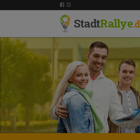
Stadt
Rallye
.