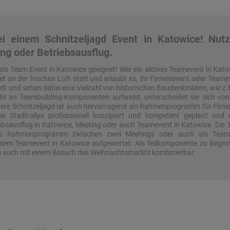
i einem Schnitzeljagd Event in Katowice! Nutze
ng oder Betriebsausflug.
 als Team Event in Katowice geeignet! Wer ein aktives Teamevent in Kato
det an der frischen Luft statt und erlaubt es, Ihr Firmenevent oder Tea
t und sehen dabei eine Vielzahl von historischen Baudenkmälern, wie z.B.
ahl an Teambuilding-Komponenten aufweist, unterscheidet sie sich von 
re Schnitzeljagd ist auch hervorragend als Rahmenprogramm für Firmen
e Stadtrallye professionell konzipiert und kompetent geplant und d
bsausflug in Katowice, Meeting oder auch Teamevent in Katowice. Die T
ives Rahmenprogramm zwischen zwei Meetings oder auch als Teamb
esem Teamevent in Katowice aufgewertet. Als Teilkomponente zu Beginn
ice auch mit einem Besuch des Weihnachtsmarkts kombinierbar.