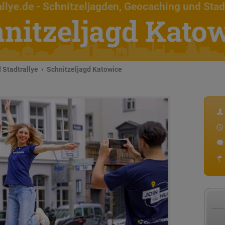
llye.de
- Schnitzeljagden, Geocaching und Stad
nitzeljagd Kato
 Stadtrallye
Schnitzeljagd Katowice