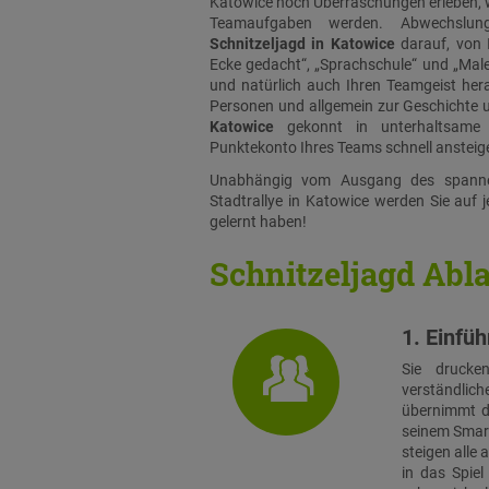
Katowice noch Überraschungen erleben,
Teamaufgaben werden. Abwechslung
Schnitzeljagd in Katowice
darauf, von 
Ecke gedacht“, „Sprachschule“ und „Male
und natürlich auch Ihren Teamgeist hera
Personen und allgemein zur Geschichte u
Katowice
gekonnt in unterhaltsame 
Punktekonto Ihres Teams schnell ansteige
Unabhängig vom Ausgang des spanne
Stadtrallye in Katowice werden Sie auf j
gelernt haben!
Schnitzeljagd Abl
1. Einfü
Sie drucke
verständlich
übernimmt di
seinem Smart
steigen alle
in das Spie