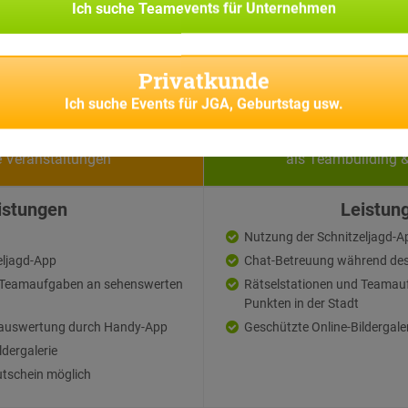
Ich suche
Teamevents für Unternehmen
Privatkunde
Ich suche
Events für JGA, Geburtstag usw.
vatkunden
Firmen
e Veranstaltungen
als Teambuilding 
istungen
Leistun
Nutzung der Schnitzeljagd-A
eljagd-App
Chat-Betreuung während des
d Teamaufgaben an sehenswerten
Rätselstationen und Teamau
Punkten in der Stadt
auswertung durch Handy-App
Geschützte Online-Bildergale
ldergalerie
tschein möglich