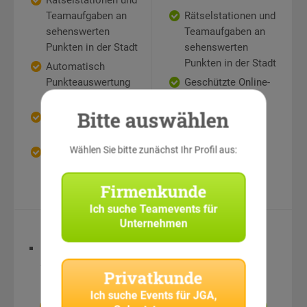
Rätselstationen und
Teamaufgaben an
Rätselstationen und
sehenswerten
Teamaufgaben an
Punkten in der Stadt
sehenswerten
Punkten in der Stadt
Automatisch
Punkteauswertung
Geschützte Online-
durch Handy-App
Bildergalerie
Bitte auswählen
Geschützte Online-
Bildergalerie
Wählen Sie bitte zunächst Ihr Profil aus:
Auch als
Geschenkgutschein
möglich
Firmenkunde
Ich suche
Teamevents für
Unternehmen
Equipment
Equipment
Digitale
Spielmaterialien
Privatkunde
Ich suche
Events für JGA,