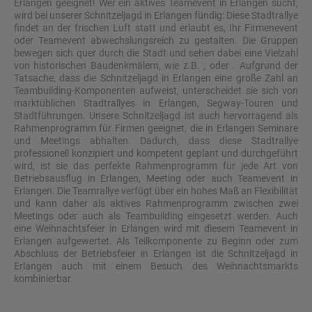
Erlangen geeignet! Wer ein aktives Teamevent in Erlangen sucht,
wird bei unserer Schnitzeljagd in Erlangen fündig: Diese Stadtrallye
findet an der frischen Luft statt und erlaubt es, Ihr Firmenevent
oder Teamevent abwechslungsreich zu gestalten. Die Gruppen
bewegen sich quer durch die Stadt und sehen dabei eine Vielzahl
von historischen Baudenkmälern, wie z.B. , oder . Aufgrund der
Tatsache, dass die Schnitzeljagd in Erlangen eine große Zahl an
Teambuilding-Komponenten aufweist, unterscheidet sie sich von
marktüblichen Stadtrallyes in Erlangen, Segway-Touren und
Stadtführungen. Unsere Schnitzeljagd ist auch hervorragend als
Rahmenprogramm für Firmen geeignet, die in Erlangen Seminare
und Meetings abhalten. Dadurch, dass diese Stadtrallye
professionell konzipiert und kompetent geplant und durchgeführt
wird, ist sie das perfekte Rahmenprogramm für jede Art von
Betriebsausflug in Erlangen, Meeting oder auch Teamevent in
Erlangen. Die Teamrallye verfügt über ein hohes Maß an Flexibilität
und kann daher als aktives Rahmenprogramm zwischen zwei
Meetings oder auch als Teambuilding eingesetzt werden. Auch
eine Weihnachtsfeier in Erlangen wird mit diesem Teamevent in
Erlangen aufgewertet. Als Teilkomponente zu Beginn oder zum
Abschluss der Betriebsfeier in Erlangen ist die Schnitzeljagd in
Erlangen auch mit einem Besuch des Weihnachtsmarkts
kombinierbar.