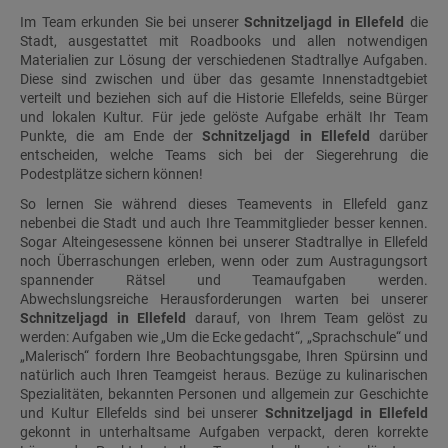
Im Team erkunden Sie bei unserer
Schnitzeljagd in Ellefeld
die
Stadt, ausgestattet mit Roadbooks und allen notwendigen
Materialien zur Lösung der verschiedenen Stadtrallye Aufgaben.
Diese sind zwischen und über das gesamte Innenstadtgebiet
verteilt und beziehen sich auf die Historie Ellefelds, seine Bürger
und lokalen Kultur. Für jede gelöste Aufgabe erhält Ihr Team
Punkte, die am Ende der
Schnitzeljagd in Ellefeld
darüber
entscheiden, welche Teams sich bei der Siegerehrung die
Podestplätze sichern können!
So lernen Sie während dieses Teamevents in Ellefeld ganz
nebenbei die Stadt und auch Ihre Teammitglieder besser kennen.
Sogar Alteingesessene können bei unserer Stadtrallye in Ellefeld
noch Überraschungen erleben, wenn oder zum Austragungsort
spannender Rätsel und Teamaufgaben werden.
Abwechslungsreiche Herausforderungen warten bei unserer
Schnitzeljagd in Ellefeld
darauf, von Ihrem Team gelöst zu
werden: Aufgaben wie „Um die Ecke gedacht“, „Sprachschule“ und
„Malerisch“ fordern Ihre Beobachtungsgabe, Ihren Spürsinn und
natürlich auch Ihren Teamgeist heraus. Bezüge zu kulinarischen
Spezialitäten, bekannten Personen und allgemein zur Geschichte
und Kultur Ellefelds sind bei unserer
Schnitzeljagd in Ellefeld
gekonnt in unterhaltsame Aufgaben verpackt, deren korrekte