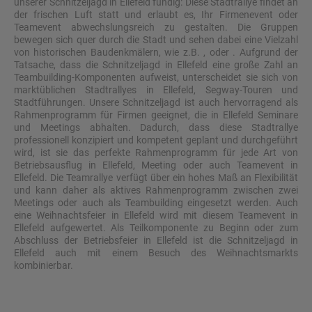
unserer Schnitzeljagd in Ellefeld fündig: Diese Stadtrallye findet an
der frischen Luft statt und erlaubt es, Ihr Firmenevent oder
Teamevent abwechslungsreich zu gestalten. Die Gruppen
bewegen sich quer durch die Stadt und sehen dabei eine Vielzahl
von historischen Baudenkmälern, wie z.B. , oder . Aufgrund der
Tatsache, dass die Schnitzeljagd in Ellefeld eine große Zahl an
Teambuilding-Komponenten aufweist, unterscheidet sie sich von
marktüblichen Stadtrallyes in Ellefeld, Segway-Touren und
Stadtführungen. Unsere Schnitzeljagd ist auch hervorragend als
Rahmenprogramm für Firmen geeignet, die in Ellefeld Seminare
und Meetings abhalten. Dadurch, dass diese Stadtrallye
professionell konzipiert und kompetent geplant und durchgeführt
wird, ist sie das perfekte Rahmenprogramm für jede Art von
Betriebsausflug in Ellefeld, Meeting oder auch Teamevent in
Ellefeld. Die Teamrallye verfügt über ein hohes Maß an Flexibilität
und kann daher als aktives Rahmenprogramm zwischen zwei
Meetings oder auch als Teambuilding eingesetzt werden. Auch
eine Weihnachtsfeier in Ellefeld wird mit diesem Teamevent in
Ellefeld aufgewertet. Als Teilkomponente zu Beginn oder zum
Abschluss der Betriebsfeier in Ellefeld ist die Schnitzeljagd in
Ellefeld auch mit einem Besuch des Weihnachtsmarkts
kombinierbar.