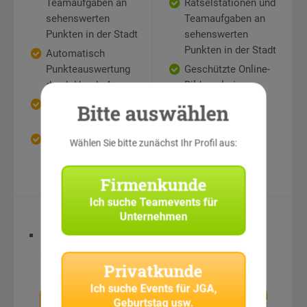
Teamaufgaben an
Rätselstationen und
sehenswerten
Teamaufgaben an
Punkten in der Stadt
sehenswerten
Punkten in der Stadt
Automatisch
Punkteauswertung
Geschützte Online-
durch Handy-App
Bildergalerie
Geschützte Online-
Bitte auswählen
Bildergalerie
Auch als
Wählen Sie bitte zunächst Ihr Profil aus:
Geschenkgutschein
möglich
Firmenkunde
Ich suche
Teamevents für
Equipment
Equipment
Unternehmen
Digitale
Spielmaterialien
Privatkunde
Ich suche
Events für JGA,
Zum
Unverbindlich
Geburtstag usw.