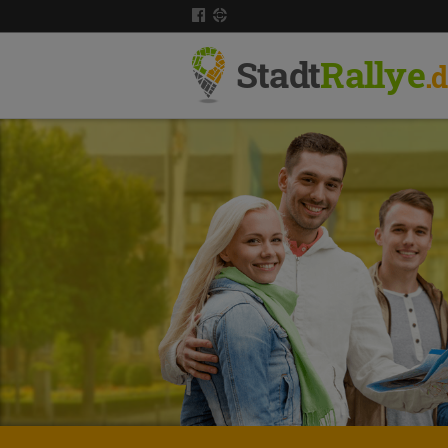
Stadt
Rallye
.