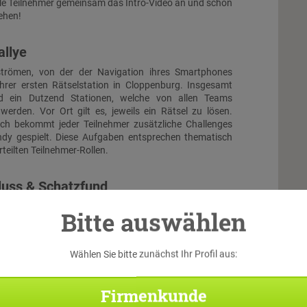
lle Teilnehmer gemeinsam das Intro-Video an und schon
ehen!
allye
trömen, von der der Navigation ihres Smartphones
ihrer ersten Rätselstation in Cloppenburg. Insgesamt
d ein Dutzend Stationen, welche von allen Teams
werden. Vor Ort gilt es, jeweils ein Rätsel zu lösen.
ch bekommt jeder Teilnehmer zusätzliche Challenges
ndy gespielt. Diese Aufgaben entsprechen thematisch
teilten Teilnehmer-Rollen.
luss & Schatzfund
 treffen alle Teams wieder aufeinander. Beim großen
Bitte auswählen
en die Teilnehmer noch einmal alles geben, um durch
e Kombination der Lösungen der aufeinander
Rätsel gemeinsam den virtuellen Schatz zu bergen...
Wählen Sie bitte zunächst Ihr Profil aus:
Di
Firmenkunde