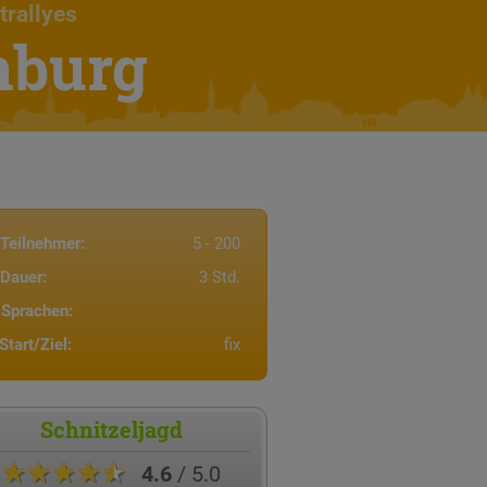
trallyes
nburg
Teilnehmer:
5 - 200
Dauer:
3 Std.
Sprachen:
Start/Ziel:
fix
Schnitzeljagd
★★★★★
4.6
/ 5.0