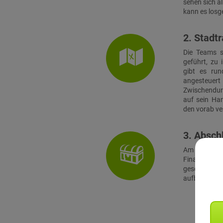
sehen sich a
kann es losg
2. Stadtr
Die Teams s
geführt, zu 
gibt es run
angesteuert 
Zwischendur
auf sein Ha
den vorab ver
3. Absch
Am Finalort
Finale müss
geschickt
aufbauenden 