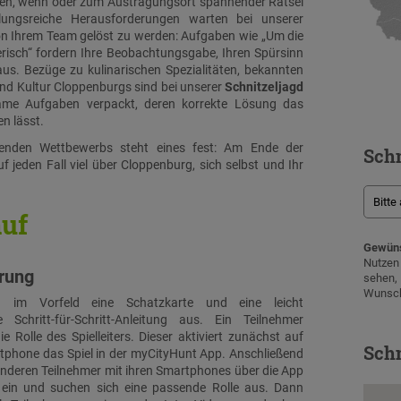
en, wenn oder zum Austragungsort spannender Rätsel
ngsreiche Herausforderungen warten bei unserer
n Ihrem Team gelöst zu werden: Aufgaben wie „Um die
risch“ fordern Ihre Beobachtungsgabe, Ihren Spürsinn
us. Bezüge zu kulinarischen Spezialitäten, bekannten
nd Kultur Cloppenburgs sind bei unserer
Schnitzeljagd
ame Aufgaben verpackt, deren korrekte Lösung das
n lässt.
nden Wettbewerbs steht eines fest: Am Ende der
Schn
f jeden Fall viel über Cloppenburg, sich selbst und Ihr
auf
Gewüns
Nutze
hrung
sehen
Wunsch
n im Vorfeld eine Schatzkarte und eine leicht
e Schritt-für-Schritt-Anleitung aus. Ein Teilnehmer
e Rolle des Spielleiters. Dieser aktiviert zunächst auf
Schn
phone das Spiel in der myCityHunt App. Anschließend
 anderen Teilnehmer mit ihren Smartphones über die App
l ein und suchen sich eine passende Rolle aus. Dann