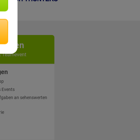
kunden
& Teamevent
gen
pp
 Events
fgaben an sehenswerten
rie