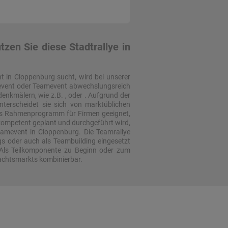
zen Sie diese Stadtrallye in
t in Cloppenburg sucht, wird bei unserer
menevent oder Teamevent abwechslungsreich
enkmälern, wie z.B. , oder . Aufgrund der
terscheidet sie sich von marktüblichen
als Rahmenprogramm für Firmen geeignet,
 kompetent geplant und durchgeführt wird,
eamevent in Cloppenburg. Die Teamrallye
s oder auch als Teambuilding eingesetzt
 Als Teilkomponente zu Beginn oder zum
nachtsmarkts kombinierbar.