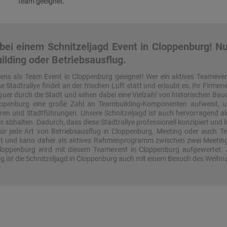
Team geeignet.
ei einem Schnitzeljagd Event in Cloppenburg! Nut
ilding oder Betriebsausflug.
stens als Team Event in Cloppenburg geeignet! Wer ein aktives Teameven
se Stadtrallye findet an der frischen Luft statt und erlaubt es, Ihr Fir
uer durch die Stadt und sehen dabei eine Vielzahl von historischen Baud
loppenburg eine große Zahl an Teambuilding-Komponenten aufweist, un
uren und Stadtführungen. Unsere Schnitzeljagd ist auch hervorragend 
 abhalten. Dadurch, dass diese Stadtrallye professionell konzipiert und
r jede Art von Betriebsausflug in Cloppenburg, Meeting oder auch T
ität und kann daher als aktives Rahmenprogramm zwischen zwei Meeting
Cloppenburg wird mit diesem Teamevent in Cloppenburg aufgewertet.
rg ist die Schnitzeljagd in Cloppenburg auch mit einem Besuch des Weih