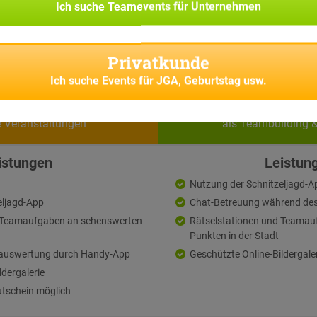
Ich suche
Teamevents für Unternehmen
Privatkunde
Ich suche
Events für JGA, Geburtstag usw.
vatkunden
Firmen
e Veranstaltungen
als Teambuilding 
istungen
Leistun
Nutzung der Schnitzeljagd-A
eljagd-App
Chat-Betreuung während des
d Teamaufgaben an sehenswerten
Rätselstationen und Teamau
Punkten in der Stadt
auswertung durch Handy-App
Geschützte Online-Bildergale
ldergalerie
tschein möglich