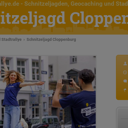
llye.de
- Schnitzeljagden, Geocaching und Stad
itzeljagd Cloppe
 Stadtrallye
Schnitzeljagd Cloppenburg