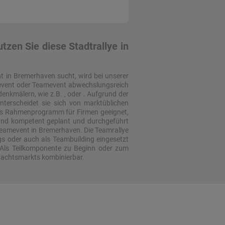
zen Sie diese Stadtrallye in
t in Bremerhaven sucht, wird bei unserer
menevent oder Teamevent abwechslungsreich
enkmälern, wie z.B. , oder . Aufgrund der
terscheidet sie sich von marktüblichen
als Rahmenprogramm für Firmen geeignet,
 und kompetent geplant und durchgeführt
Teamevent in Bremerhaven. Die Teamrallye
s oder auch als Teambuilding eingesetzt
 Als Teilkomponente zu Beginn oder zum
hnachtsmarkts kombinierbar.