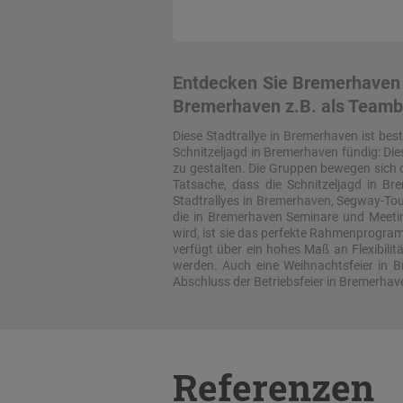
Entdecken Sie Bremerhaven b
Bremerhaven z.B. als Teambu
Diese Stadtrallye in Bremerhaven ist be
Schnitzeljagd in Bremerhaven fündig: Die
zu gestalten. Die Gruppen bewegen sich q
Tatsache, dass die Schnitzeljagd in B
Stadtrallyes in Bremerhaven, Segway-To
die in Bremerhaven Seminare und Meetin
wird, ist sie das perfekte Rahmenprogra
verfügt über ein hohes Maß an Flexibil
werden. Auch eine Weihnachtsfeier in 
Abschluss der Betriebsfeier in Bremerha
Referenzen