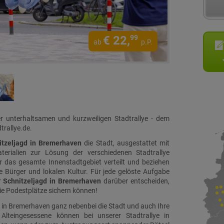
€
22,
99
ab
p.P.
r unterhaltsamen und kurzweiligen Stadtrallye - dem
trallye.de.
itzeljagd in Bremerhaven
die Stadt, ausgestattet mit
rialien zur Lösung der verschiedenen Stadtrallye
 das gesamte Innenstadtgebiet verteilt und beziehen
e Bürger und lokalen Kultur. Für jede gelöste Aufgabe
r
Schnitzeljagd in Bremerhaven
darüber entscheiden,
ie Podestplätze sichern können!
 in Bremerhaven ganz nebenbei die Stadt und auch Ihre
Alteingesessene können bei unserer Stadtrallye in