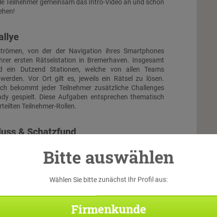
lle Teilnehmer gemeinsam das Intro-Video an und schon
ehen!
allye
trömen, von der der Navigation ihres Smartphones
ihrer ersten Rätselstation in Bremerhaven. Insgesamt
d ein Dutzend Stationen, welche von allen Teams
werden. Vor Ort gilt es, jeweils ein Rätsel zu lösen.
ch bekommt jeder Teilnehmer zusätzliche Challenges
ndy gespielt. Diese Aufgaben entsprechen thematisch
teilten Teilnehmer-Rollen.
luss & Schatzfund
 treffen alle Teams wieder aufeinander. Beim großen
Bitte auswählen
en die Teilnehmer noch einmal alles geben, um durch
e Kombination der Lösungen der aufeinander
Rätsel gemeinsam den virtuellen Schatz zu bergen...
Wählen Sie bitte zunächst Ihr Profil aus:
Di
Firmenkunde