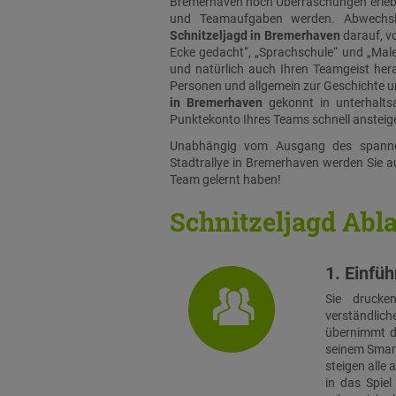
Bremerhaven noch Überraschungen erleb
und Teamaufgaben werden. Abwechslu
Schnitzeljagd in Bremerhaven
darauf, v
Ecke gedacht“, „Sprachschule“ und „Male
und natürlich auch Ihren Teamgeist hera
Personen und allgemein zur Geschichte u
in Bremerhaven
gekonnt in unterhalts
Punktekonto Ihres Teams schnell ansteige
Unabhängig vom Ausgang des spanne
Stadtrallye in Bremerhaven werden Sie au
Team gelernt haben!
Schnitzeljagd Abl
1. Einfü
Sie drucke
verständlich
übernimmt di
seinem Smart
steigen alle
in das Spie