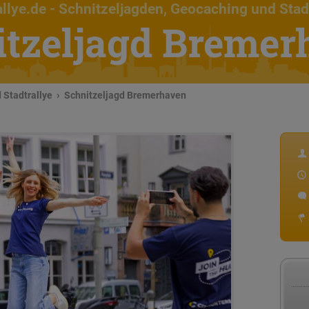
llye.de
- Schnitzeljagden, Geocaching und Stad
itzeljagd Bremer
 Stadtrallye
Schnitzeljagd Bremerhaven