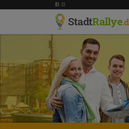
Stadt
Rallye
.