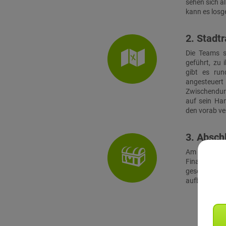
sehen sich a
kann es losg
2. Stadtr
Die Teams s
geführt, zu 
gibt es run
angesteuert 
Zwischendur
auf sein Ha
den vorab ver
3. Absch
Am Finalort
Finale müss
geschickt
aufbauenden 