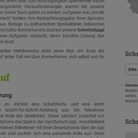
en, wenn oder zum Austragungsort spannender Rätsel
ngsreiche Herausforderungen warten bei unserer
on Ihrem Team gelöst zu werden: Aufgaben wie „Um die
risch“ fordern Ihre Beobachtungsgabe, Ihren Spürsinn
us. Bezüge zu kulinarischen Spezialitäten, bekannten
nd Kultur Bremerhavens sind bei unserer
Schnitzeljagd
ame Aufgaben verpackt, deren korrekte Lösung das
n lässt.
nden Wettbewerbs steht eines fest: Am Ende der
Schn
f jeden Fall viel über Bremerhaven, sich selbst und Ihr
auf
Gewüns
Nutze
hrung
sehen
Wunsch
n im Vorfeld eine Schatzkarte und eine leicht
e Schritt-für-Schritt-Anleitung aus. Ein Teilnehmer
e Rolle des Spielleiters. Dieser aktiviert zunächst auf
Schn
phone das Spiel in der myCityHunt App. Anschließend
 anderen Teilnehmer mit ihren Smartphones über die App
l ein und suchen sich eine passende Rolle aus. Dann