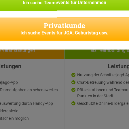
Ich suche
Teamevents für Unternehmen
Privatkunde
Ich suche
Events für JGA, Geburtstag usw.
vatkunden
Firmen
e Veranstaltungen
als Teambuilding 
istungen
Leistun
Nutzung der Schnitzeljagd-A
eljagd-App
Chat-Betreuung während des
d Teamaufgaben an sehenswerten
Rätselstationen und Teamau
Punkten in der Stadt
auswertung durch Handy-App
Geschützte Online-Bildergale
ldergalerie
tschein möglich