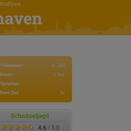
trallyes
haven
Teilnehmer:
5 - 200
Dauer:
3 Std.
Sprachen:
Start/Ziel:
fix
Schnitzeljagd
★★★★★
4.6
/ 5.0