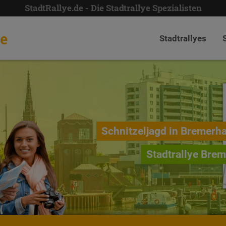
StadtRallye.de - Die Stadtrallye Spezialisten
de
Stadtrallyes
Schnitzeljagd in Bremerh
Stadtrallye Bre