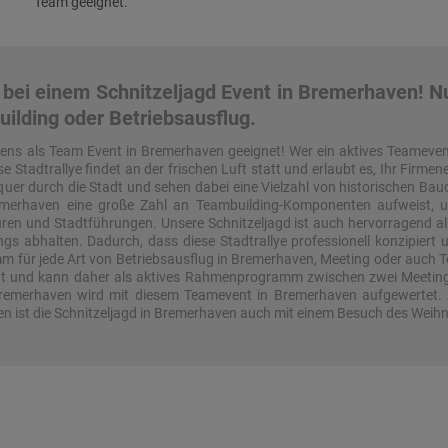
Team geeignet.
ei einem Schnitzeljagd Event in Bremerhaven! Nut
ilding oder Betriebsausflug.
stens als Team Event in Bremerhaven geeignet! Wer ein aktives Teameven
se Stadtrallye findet an der frischen Luft statt und erlaubt es, Ihr Fir
uer durch die Stadt und sehen dabei eine Vielzahl von historischen Baud
remerhaven eine große Zahl an Teambuilding-Komponenten aufweist, un
uren und Stadtführungen. Unsere Schnitzeljagd ist auch hervorragend 
gs abhalten. Dadurch, dass diese Stadtrallye professionell konzipiert
mm für jede Art von Betriebsausflug in Bremerhaven, Meeting oder auch 
ität und kann daher als aktives Rahmenprogramm zwischen zwei Meeting
Bremerhaven wird mit diesem Teamevent in Bremerhaven aufgewertet.
ven ist die Schnitzeljagd in Bremerhaven auch mit einem Besuch des Wei