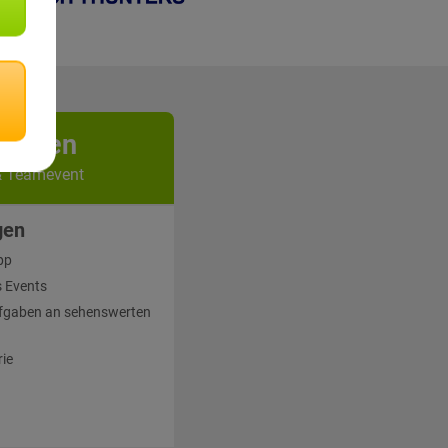
kunden
& Teamevent
gen
pp
 Events
fgaben an sehenswerten
rie