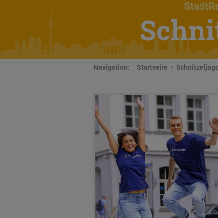
StadtRa
Schni
Navigation:
Startseite
Schnitzeljagd