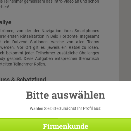
lle Teilnehmer gemeinsam das Intro-Video an und schon
ehen!
allye
trömen, von der der Navigation ihres Smartphones
ihrer ersten Rätselstation in Belo Horizonte. Insgesamt
d ein Dutzend Stationen, welche von allen Teams
werden. Vor Ort gilt es, jeweils ein Rätsel zu lösen.
ch bekommt jeder Teilnehmer zusätzliche Challenges
ndy gespielt. Diese Aufgaben entsprechen thematisch
teilten Teilnehmer-Rollen.
luss & Schatzfund
 treffen alle Teams wieder aufeinander. Beim großen
Bitte auswählen
en die Teilnehmer noch einmal alles geben, um durch
e Kombination der Lösungen der aufeinander
Rätsel gemeinsam den virtuellen Schatz zu bergen...
Wählen Sie bitte zunächst Ihr Profil aus:
Di
Firmenkunde