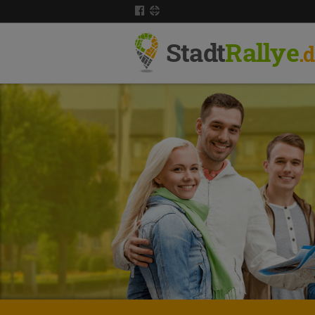
Stadt
Rallye
.