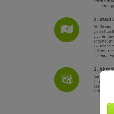
sehen sich a
kann es losg
2. Stadtr
Die Teams s
geführt, zu 
gibt es run
angesteuert 
Zwischendur
auf sein Ha
den vorab ver
3. Absch
Am Finalort
Finale müss
geschickt
aufbauenden 