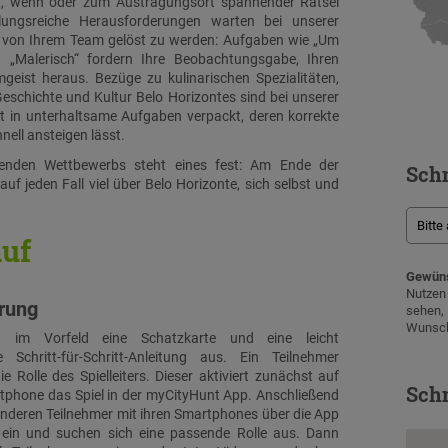
n, wenn oder zum Austragungsort spannender Rätsel
ngsreiche Herausforderungen warten bei unserer
 von Ihrem Team gelöst zu werden: Aufgaben wie „Um
d „Malerisch“ fordern Ihre Beobachtungsgabe, Ihren
geist heraus. Bezüge zu kulinarischen Spezialitäten,
schichte und Kultur Belo Horizontes sind bei unserer
 in unterhaltsame Aufgaben verpackt, deren korrekte
ell ansteigen lässt.
nden Wettbewerbs steht eines fest: Am Ende der
Schn
auf jeden Fall viel über Belo Horizonte, sich selbst und
auf
Gewüns
Nutze
hrung
sehen
Wunsch
n im Vorfeld eine Schatzkarte und eine leicht
e Schritt-für-Schritt-Anleitung aus. Ein Teilnehmer
e Rolle des Spielleiters. Dieser aktiviert zunächst auf
Schn
phone das Spiel in der myCityHunt App. Anschließend
 anderen Teilnehmer mit ihren Smartphones über die App
l ein und suchen sich eine passende Rolle aus. Dann