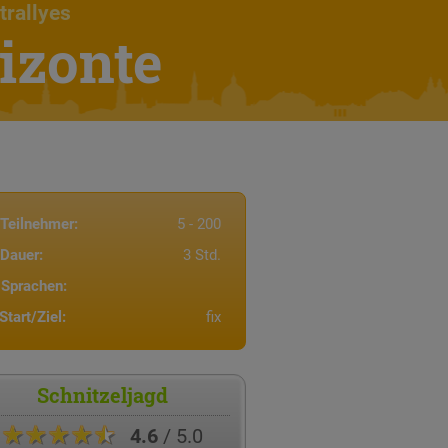
trallyes
izonte
Teilnehmer:
5 - 200
Dauer:
3 Std.
Sprachen:
Start/Ziel:
fix
Schnitzeljagd
★★★★★
4.6
/ 5.0