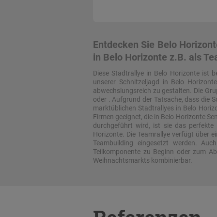
Entdecken Sie Belo Horizonte
in Belo Horizonte z.B. als T
Diese Stadtrallye in Belo Horizonte ist 
unserer Schnitzeljagd in Belo Horizont
abwechslungsreich zu gestalten. Die Grup
oder . Aufgrund der Tatsache, dass die S
marktüblichen Stadtrallyes in Belo Hor
Firmen geeignet, die in Belo Horizonte S
durchgeführt wird, ist sie das perfek
Horizonte. Die Teamrallye verfügt über 
Teambuilding eingesetzt werden. Auch
Teilkomponente zu Beginn oder zum Absc
Weihnachtsmarkts kombinierbar.
Referenzen