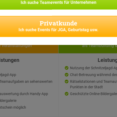
Ich suche
Teamevents für Unternehmen
Privatkunde
Ich suche
Events für JGA, Geburtstag usw.
vatkunden
Firmen
e Veranstaltungen
als Teambuilding 
istungen
Leistun
Nutzung der Schnitzeljagd-A
eljagd-App
Chat-Betreuung während des
d Teamaufgaben an sehenswerten
Rätselstationen und Teamau
Punkten in der Stadt
auswertung durch Handy-App
Geschützte Online-Bildergale
ldergalerie
tschein möglich