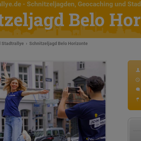
llye.de
- Schnitzeljagden, Geocaching und Stad
tzeljagd Belo Hor
 Stadtrallye
Schnitzeljagd Belo Horizonte