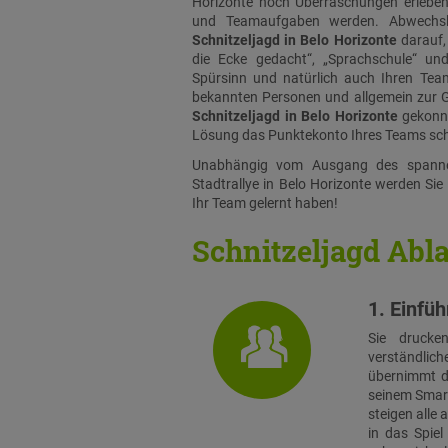
Horizonte noch Überraschungen erlebe
und Teamaufgaben werden. Abwechslu
Schnitzeljagd in Belo Horizonte
darauf,
die Ecke gedacht“, „Sprachschule“ un
Spürsinn und natürlich auch Ihren Team
bekannten Personen und allgemein zur Ge
Schnitzeljagd in Belo Horizonte
gekonnt
Lösung das Punktekonto Ihres Teams schn
Unabhängig vom Ausgang des spanne
Stadtrallye in Belo Horizonte werden Sie 
Ihr Team gelernt haben!
Schnitzeljagd Abl
1. Einfü
Sie drucke
verständlich
übernimmt di
seinem Smart
steigen alle
in das Spie