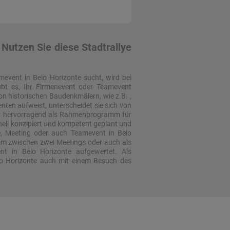
 Nutzen Sie diese Stadtrallye
amevent in Belo Horizonte sucht, wird bei
aubt es, Ihr Firmenevent oder Teamevent
on historischen Baudenkmälern, wie z.B. ,
nten aufweist, unterscheidet sie sich von
uch hervorragend als Rahmenprogramm für
nell konzipiert und kompetent geplant und
e, Meeting oder auch Teamevent in Belo
amm zwischen zwei Meetings oder auch als
nt in Belo Horizonte aufgewertet. Als
elo Horizonte auch mit einem Besuch des