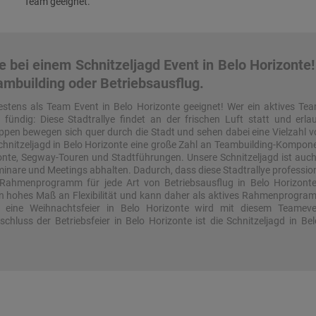
Team geeignet.
 bei einem Schnitzeljagd Event in Belo Horizonte!
eambuilding oder Betriebsausflug.
bestens als Team Event in Belo Horizonte geeignet! Wer ein aktives Te
e fündig: Diese Stadtrallye findet an der frischen Luft statt und erl
pen bewegen sich quer durch die Stadt und sehen dabei eine Vielzahl v
chnitzeljagd in Belo Horizonte eine große Zahl an Teambuilding-Kompone
izonte, Segway-Touren und Stadtführungen. Unsere Schnitzeljagd ist a
eminare und Meetings abhalten. Dadurch, dass diese Stadtrallye professio
te Rahmenprogramm für jede Art von Betriebsausflug in Belo Horizont
ein hohes Maß an Flexibilität und kann daher als aktives Rahmenprogr
 eine Weihnachtsfeier in Belo Horizonte wird mit diesem Teameve
hluss der Betriebsfeier in Belo Horizonte ist die Schnitzeljagd in B