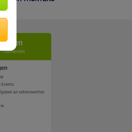
kunden
& Teamevent
gen
pp
 Events
fgaben an sehenswerten
rie