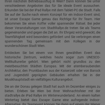
Ihren nächsten Betriebsausflug in Wien? Dann können Sie unter
verschiedenen Angeboten das für Sie ideale Event aussuchen.
Erkunden Sie bei der iPad Rallye mit dem Tablet-PC die Stadt. Falls
Sie auf der Suche nach einem Konzept für ein Indoor-Event sind,
ist unser Escape Game genau das Richtige für Ihr Team. Hier
bekommen Sie einen Koffer voller spannender Rätsel. Bei jeder
dieser Veranstaltungen von StadtRallye.de treten Sie als Teams
gegeneinander und gegen die Zeit an. Ihr Ehrgeiz wird geweckt, die
Teamfähigkeit wird besonders gefördert und Sie verbringen einen
spannenden Tag gemeinsam mit den Kollegen in der
wunderschönen Stadt Wien.
Entdecken Sie bei einem von Ihnen gewählten Event das
historische Zentrum, welches heute sogar zum UNESCO-
Weltkulturerbe gehört. Wien gehört nicht grundlos zu den
meistbesuchten Städten Europas. Mit der atemberaubenden
Architektur, den Prunkbauten aus der Kaiserzeit oder von Barock
und Jugendstil geprägten Gebäuden erhalten Sie in der
Musikhauptstadt ein vielfältiges Kulturangebot.
Die an der Donau gelegen Stadt hat auch im Dezember einiges zu
bieten. Erleben Sie Wien bei Ihrer Weihnachtsfeier mit der
stadtrallye.de iPad Rallye im Winterwunderland. An einem kalten
Wintertag bietet das Escape Game eine aufregende Indoor-
Alternative. Ihr Teamevent können Sie dann auf einem der Wiener