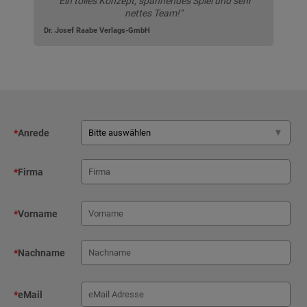
"Ein tolles Konzept, spannendes Spiel und sehr
nettes Team!"
Dr. Josef Raabe Verlags-GmbH
*
Anrede
*
Firma
*
Vorname
*
Nachname
*
eMail