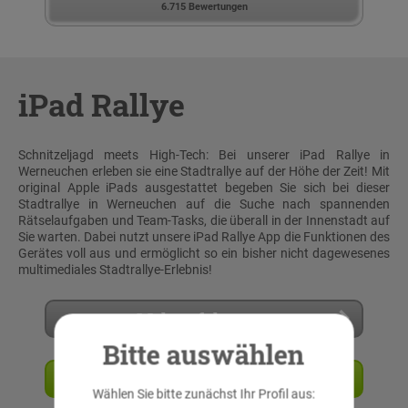
6.715 Bewertungen
iPad Rallye
Schnitzeljagd meets High-Tech: Bei unserer iPad Rallye in
Werneuchen erleben sie eine Stadtrallye auf der Höhe der Zeit! Mit
original Apple iPads ausgestattet begeben Sie sich bei dieser
Stadtrallye in Werneuchen auf die Suche nach spannenden
Rätselaufgaben und Team-Tasks, die überall in der Innenstadt auf
Sie warten. Dabei nutzt unsere iPad Rallye App die Funktionen des
Gerätes voll aus und ermöglicht so ein bisher nicht dagewesenes
multimediales Stadtrallye-Erlebnis!
Mehr erfahren
Bitte auswählen
Angebot anfordern
Wählen Sie bitte zunächst Ihr Profil aus: