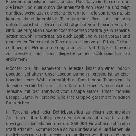
Einwohner unbekannt sind. Unsere iPad Rallye in Teresina führt
Sie kreuz und quer durch die Innenstadt von Teresina und zeigt
auf diese Weise auch die eher unbekannten Teile von Teresina. Sie
können dabei interaktive Teamaufgaben lösen, die an den
unterschiedlichsten Orten im Stadtgebiet von Teresina verortet
sind. Die Aufgaben unserer hochmodernen Stadtrallye in Teresina
setzen sowohl Kreativität, als auch Logik und Wissen voraus und
machen Ihr Teamevent in Teresina zu einem vollen Erfolg. Gelingt
es Ihnen, die Herausforderungen unserer iPad Rallye in Teresina
zu meistern und das Siegertreppchen schlussendlich zu
erklimmen?
Möchten Sie Ihr Teamevent in Teresina lieber an einer Indoor-
Location abhalten? Unser Escape Game in Teresina ist an einer
Location Ihrer Wahl durchführbar. Das Indoor Teamevent in
Teresina verbindet somit den Komfort einer Räumlichkeit in
Teresina mit der Trend-Aktivität Escape Game. Unser mobiles
Escape Game in Teresina wird Ihre Gruppe garantiert in seinen
Bann ziehen.
In Teresina wird jeder Betriebsausflug zu einem spannenden
Abenteuer – Ihre Kollegen werden sich noch Jahre später an die
unvergesslichen Momente in der 868.000 Einwohner zählenden
Stadt erinnern. Kommen Sie also ins Bundesland PI und lernen Sie
die liebeswerte Stadt Teresina im Landkreis von ihrer schönsten