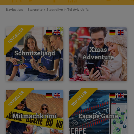
Navigation:
Startseite
Stadtrallye in Tel Aviv-Jaffa
TOPSELLER
Xmas
Schnitzeljagd
Adventure
TOPSELLER
TOPSELLER
NEU
Mitmachkrimi
Escape Game