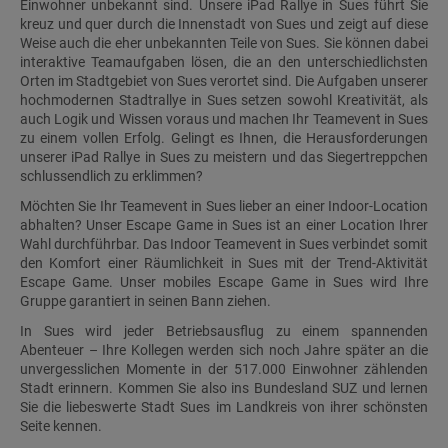
Einwohner unbekannt sind. Unsere iPad Rallye in Sues führt Sie
kreuz und quer durch die Innenstadt von Sues und zeigt auf diese
Weise auch die eher unbekannten Teile von Sues. Sie können dabei
interaktive Teamaufgaben lösen, die an den unterschiedlichsten
Orten im Stadtgebiet von Sues verortet sind. Die Aufgaben unserer
hochmodernen Stadtrallye in Sues setzen sowohl Kreativität, als
auch Logik und Wissen voraus und machen Ihr Teamevent in Sues
zu einem vollen Erfolg. Gelingt es Ihnen, die Herausforderungen
unserer iPad Rallye in Sues zu meistern und das Siegertreppchen
schlussendlich zu erklimmen?
Möchten Sie Ihr Teamevent in Sues lieber an einer Indoor-Location
abhalten? Unser Escape Game in Sues ist an einer Location Ihrer
Wahl durchführbar. Das Indoor Teamevent in Sues verbindet somit
den Komfort einer Räumlichkeit in Sues mit der Trend-Aktivität
Escape Game. Unser mobiles Escape Game in Sues wird Ihre
Gruppe garantiert in seinen Bann ziehen.
In Sues wird jeder Betriebsausflug zu einem spannenden
Abenteuer – Ihre Kollegen werden sich noch Jahre später an die
unvergesslichen Momente in der 517.000 Einwohner zählenden
Stadt erinnern. Kommen Sie also ins Bundesland SUZ und lernen
Sie die liebeswerte Stadt Sues im Landkreis von ihrer schönsten
Seite kennen.