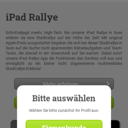
iPad Rallye
Schnitzeljagd meets High-Tech: Bei unserer iPad Rallye in Sues
erleben sie eine Stadtrallye auf der Höhe der Zeit! Mit original
Apple iPads ausgestattet begeben Sie sich bei dieser Stadtrallye in
Sues auf die Suche nach spannenden Rätselaufgaben und Team-
Tasks, die überall in der Innenstadt auf Sie warten. Dabei nutzt
unsere iPad Rallye App die Funktionen des Gerätes voll aus und
ermöglicht so ein bisher nicht dagewesenes multimediales
Stadtrallye-Erlebnis!
Mehr erfahren
Bitte auswählen
Angebot anfordern
Wählen Sie bitte zunächst Ihr Profil aus:
Firmenkunde