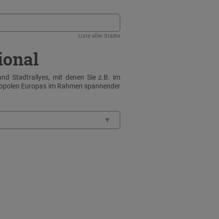
Liste aller Städte
ional
nd Stadtrallyes, mit denen Sie z.B. im
tropolen Europas im Rahmen spannender