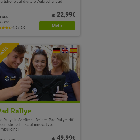
artphone auf digitale Verbrecherjagd
22,99
€
ab
3 Std.
5 - 200
Mehr
4.3 / 5.0
TNOTE
Pad Rallye
d Rallye in Sheffield - Bei der iPad Rallye trifft
dernste Technik auf innovatives
ambuilding!
49,99
€
ab