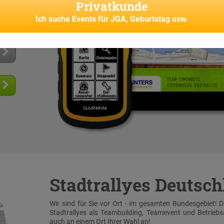
Privatkunde
 und
senes
Ich suche
Events für JGA, Geburtstag usw.
Stadtrallyes Deutsc
Wir sind für Sie vor Ort - im gesamten Bundesgebiet! 
Stadtrallyes als Teambuilding, Teamevent und Betrieb
auch an einem Ort Ihrer Wahl an!