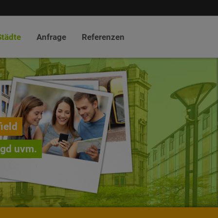
Städte
Anfrage
Referenzen
ield
agd uvm.