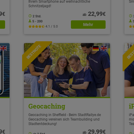
Ihrem Smartphone auf weihnachtliche
Sm
Schnitzeljagd!
9
22,99
€
€
ab
2 Std.
5 - 200
Mehr
4.1 / 5.0
BESTNOTE
BES
Geocaching
i
Geocaching in Sheffield - Beim StadtRallye.de
iPa
Geocaching vereinen sich Teambuilding und
mo
Stadtentdeckung!
Te
9
29,99
€
€
ab