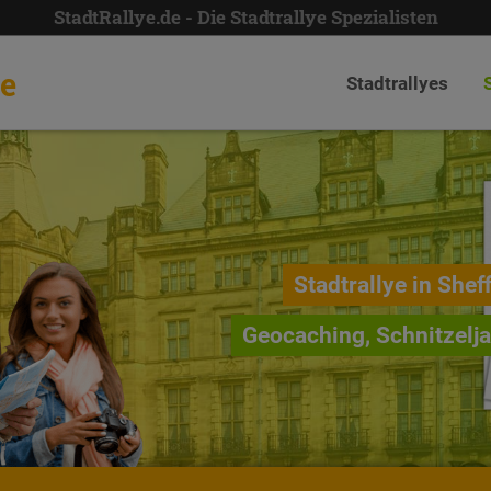
StadtRallye.de - Die Stadtrallye Spezialisten
de
Stadtrallyes
Stadtrallye in Sheff
Geocaching, Schnitzelj