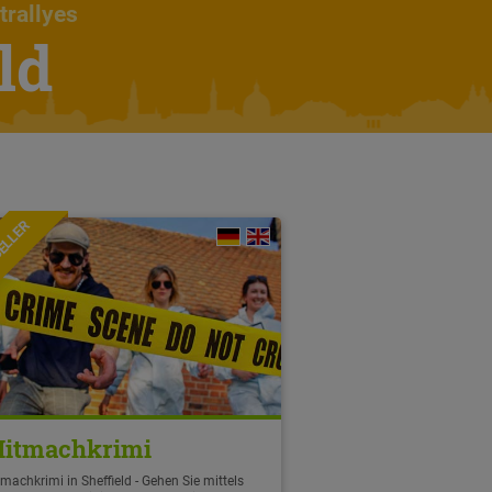
trallyes
ld
ELLER
itmachkrimi
machkrimi in Sheffield - Gehen Sie mittels