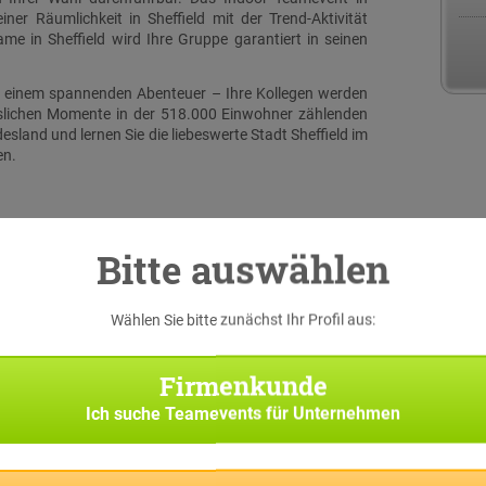
ner Räumlichkeit in Sheffield mit der Trend-Aktivität
 in Sheffield wird Ihre Gruppe garantiert in seinen
 zu einem spannenden Abenteuer – Ihre Kollegen werden
sslichen Momente in der 518.000 Einwohner zählenden
sland und lernen Sie die liebeswerte Stadt Sheffield im
en.
Bitte auswählen
Wählen Sie bitte zunächst Ihr Profil aus:
serer
 eine
Firmenkunde
iginal
h bei
Ich suche
Teamevents für Unternehmen
Suche
Team-
f Sie
pp die