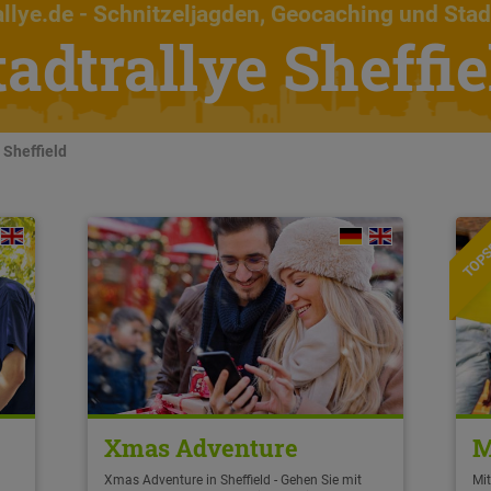
llye.de
- Schnitzeljagden, Geocaching und Stad
tadtrallye Sheffie
 Sheffield
TOPS
Xmas Adventure
M
Xmas Adventure in Sheffield - Gehen Sie mit
Mit