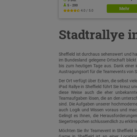
3 Std.
5 - 200
Mehr
4.0 / 5.0
Stadtrallye i
Sheffield ist durchaus sehenswert und hat
im Bundesland gelegene Ortschaft blickt
bis zum heutigen Tage aus. Dank einer in
Austragungsort für die Teamevents von S
Der Ort verfügt über Ecken, die selbst v
iPad Rallye in Sheffield führt Sie kreuz u
diese Weise auch die eher unbekannten
Teamaufgaben lösen, die an den unterschi
sind. Die Aufgaben unserer hochmodernen 
auch Logik und Wissen voraus und mache
Gelingt es Ihnen, die Herausforderungen
Siegertreppchen schlussendlich zu erkli
Möchten Sie Ihr Teamevent in Sheffield l
Game in Sheffield ist an einer Locati