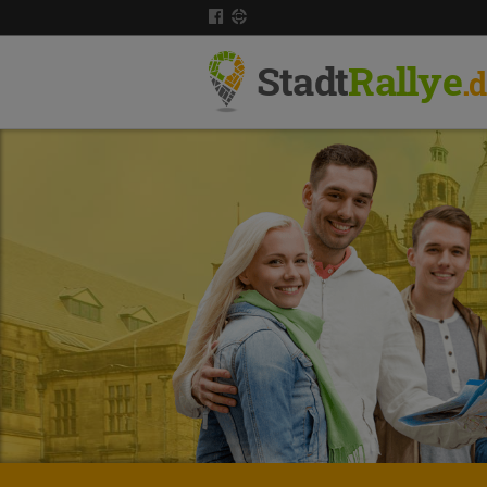
Stadt
Rallye
.