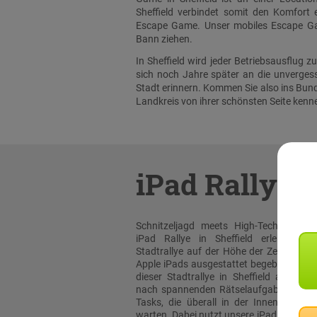
Sheffield verbindet somit den Komfort ei
Escape Game. Unser mobiles Escape Game
Bann ziehen.
In Sheffield wird jeder Betriebsausflug
sich noch Jahre später an die unverge
Stadt erinnern. Kommen Sie also ins Bunde
Landkreis von ihrer schönsten Seite kenn
iPad Rallye
Schnitzeljagd meets High-Tech: Bei un
iPad Rallye in Sheffield erleben sie
Stadtrallye auf der Höhe der Zeit! Mit or
Apple iPads ausgestattet begeben Sie sic
dieser Stadtrallye in Sheffield auf die 
nach spannenden Rätselaufgaben und 
Tasks, die überall in der Innenstadt au
warten. Dabei nutzt unsere iPad Rallye A