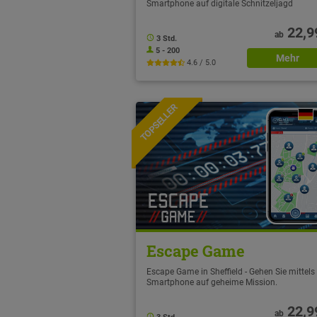
Smartphone auf digitale Schnitzeljagd
22,9
ab
3 Std.
5 - 200
Mehr
4.6 / 5.0
TOPSELLER
NEU
Escape Game
Escape Game in Sheffield - Gehen Sie mittels
Smartphone auf geheime Mission.
22,9
ab