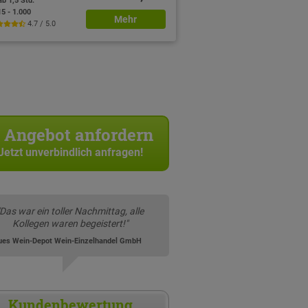
ab 1,5 Std.
15 - 1.000
Mehr
4.7 / 5.0
Angebot anfordern
Jetzt unverbindlich anfragen!
"Das war ein toller Nachmittag, alle
Kollegen waren begeistert!"
ues Wein-Depot Wein-Einzelhandel GmbH
Kundenbewertung